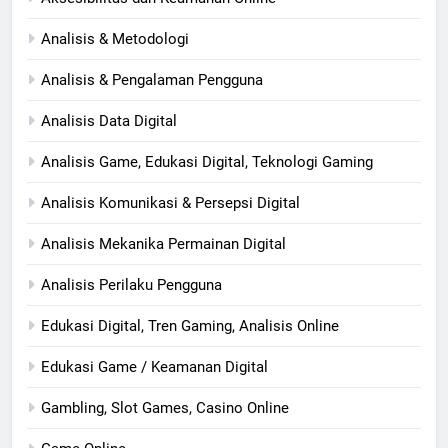
Analisis & Metodologi
Analisis & Pengalaman Pengguna
Analisis Data Digital
Analisis Game, Edukasi Digital, Teknologi Gaming
Analisis Komunikasi & Persepsi Digital
Analisis Mekanika Permainan Digital
Analisis Perilaku Pengguna
Edukasi Digital, Tren Gaming, Analisis Online
Edukasi Game / Keamanan Digital
Gambling, Slot Games, Casino Online