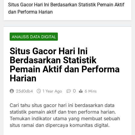
Situs Gacor Hari Ini Berdasarkan Statistik Pemain Aktif
dan Performa Harian
ANALISIS DATA DIGITAL
Situs Gacor Hari Ini
Berdasarkan Statistik
Pemain Aktif dan Performa
Harian
0
25d0db4
1 Year Ago
6 Mins
Cari tahu situs gacor hari ini berdasarkan data
statistik pemain aktif dan tren performa harian.
Temukan indikator utama yang membuat sebuah
situs ramai dan dipercaya komunitas digital.