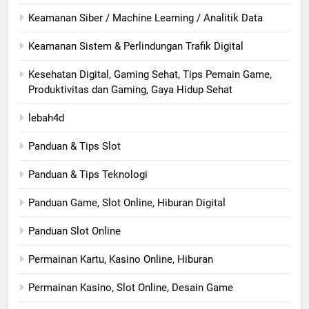
Keamanan Siber / Machine Learning / Analitik Data
Keamanan Sistem & Perlindungan Trafik Digital
Kesehatan Digital, Gaming Sehat, Tips Pemain Game,
Produktivitas dan Gaming, Gaya Hidup Sehat
lebah4d
Panduan & Tips Slot
Panduan & Tips Teknologi
Panduan Game, Slot Online, Hiburan Digital
Panduan Slot Online
Permainan Kartu, Kasino Online, Hiburan
Permainan Kasino, Slot Online, Desain Game