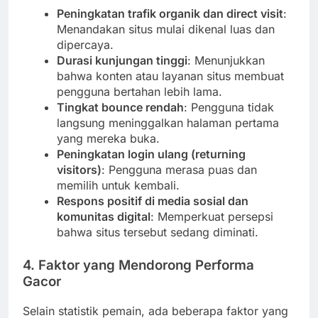
Peningkatan trafik organik dan direct visit
:
Menandakan situs mulai dikenal luas dan
dipercaya.
Durasi kunjungan tinggi
: Menunjukkan
bahwa konten atau layanan situs membuat
pengguna bertahan lebih lama.
Tingkat bounce rendah
: Pengguna tidak
langsung meninggalkan halaman pertama
yang mereka buka.
Peningkatan login ulang (returning
visitors)
: Pengguna merasa puas dan
memilih untuk kembali.
Respons positif di media sosial dan
komunitas digital
: Memperkuat persepsi
bahwa situs tersebut sedang diminati.
4. Faktor yang Mendorong Performa
Gacor
Selain statistik pemain, ada beberapa faktor yang