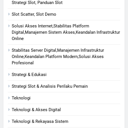
Strategi Slot, Panduan Slot
Slot Scatter, Slot Demo
Solusi Akses Internet,Stabilitas Platform
Digital,Manajemen Sistem Akses,Keandalan Infrastruktur
Online
Stabilitas Server Digital,Manajemen Infrastruktur
Online,Keandalan Platform Modern,Solusi Akses
Profesional
Strategi & Edukasi
Strategi Slot & Analisis Perilaku Pemain
Teknologi
Teknologi & Akses Digital
Teknologi & Rekayasa Sistem