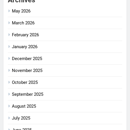
Archives
May 2026
March 2026
February 2026
January 2026
December 2025
November 2025
October 2025
September 2025
August 2025
July 2025