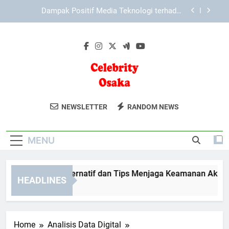
Dampak Positif Media Teknologi terhadap
Skip
Pendidikan Modern
to
Login Tiara4D dengan Sistem Keamanan Akun
content
yang Modern
Mekanisme Keamanan Ganda di Lebah4D sebagai
Strategi Perlindungan Akses dan Data
LAE138 Link Alternatif dan Tips Menjaga
Keamanan Akun dengan Lebih Bijak
Celebrity Osaka
Dampak Positif Media Teknologi terhadap
Dapatkan Berita Dan Informasi Hiburan
Pendidikan Modern
NEWSLETTER
RANDOM NEWS
Terbaru Dari Dunia Selebriti Di Celebrity
Login Tiara4D dengan Sistem Keamanan Akun
yang Modern
Osaka.
MENU
Mekanisme Keamanan Ganda di Lebah4D sebagai
Strategi Perlindungan Akses dan Data
LAE138 Link Alternatif dan Tips Menjaga Keamanan Akun den
HEADLINES
3 Months Ago
Home
Analisis Data Digital