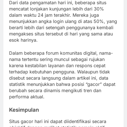
Dari data pengamatan hari ini, beberapa situs
mencatat lonjakan kunjungan lebih dari 30%
dalam waktu 24 jam terakhir. Mereka juga
menunjukkan angka login ulang di atas 50%, yang
berarti lebih dari setengah penggunanya kembali
mengakses situs tersebut di hari yang sama atau
esok harinya.
Dalam beberapa forum komunitas digital, nama-
nama tertentu sering muncul sebagai rujukan
karena kestabilan layanan dan respons cepat
terhadap kebutuhan pengguna. Walaupun tidak
disebut secara langsung dalam artikel ini, data
statistik menunjukkan bahwa posisi “gacor” dapat
berubah secara dinamis mengikuti tren dan
performa aktual.
Kesimpulan
Situs gacor hari ini dapat diidentifikasi secara