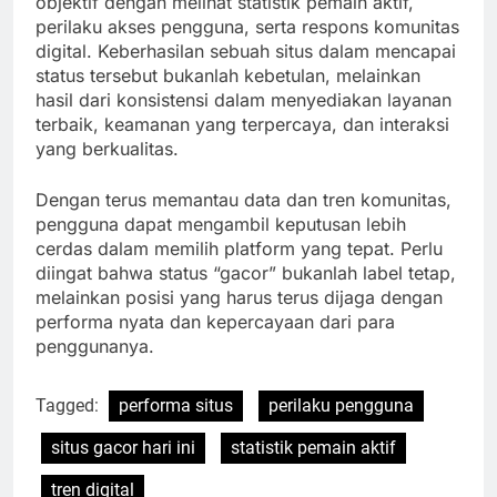
objektif dengan melihat statistik pemain aktif,
perilaku akses pengguna, serta respons komunitas
digital. Keberhasilan sebuah situs dalam mencapai
status tersebut bukanlah kebetulan, melainkan
hasil dari konsistensi dalam menyediakan layanan
terbaik, keamanan yang terpercaya, dan interaksi
yang berkualitas.
Dengan terus memantau data dan tren komunitas,
pengguna dapat mengambil keputusan lebih
cerdas dalam memilih platform yang tepat. Perlu
diingat bahwa status “gacor” bukanlah label tetap,
melainkan posisi yang harus terus dijaga dengan
performa nyata dan kepercayaan dari para
penggunanya.
Tagged:
performa situs
perilaku pengguna
situs gacor hari ini
statistik pemain aktif
tren digital