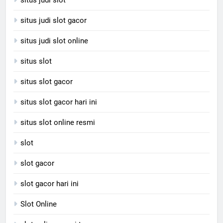
situs judi slot
situs judi slot gacor
situs judi slot online
situs slot
situs slot gacor
situs slot gacor hari ini
situs slot online resmi
slot
slot gacor
slot gacor hari ini
Slot Online