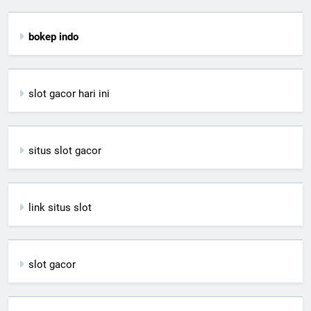
bokep indo
slot gacor hari ini
situs slot gacor
link situs slot
slot gacor