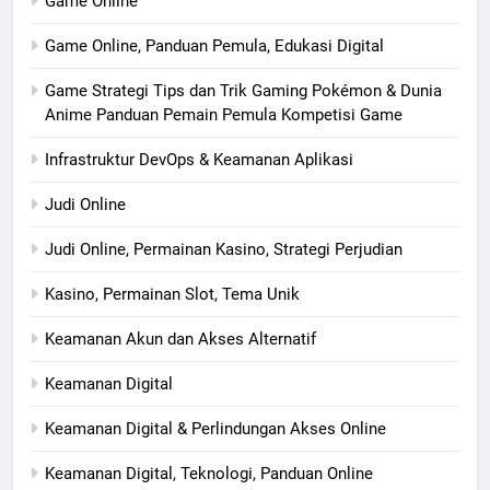
Game Online
Game Online, Panduan Pemula, Edukasi Digital
Game Strategi Tips dan Trik Gaming Pokémon & Dunia
Anime Panduan Pemain Pemula Kompetisi Game
Infrastruktur DevOps & Keamanan Aplikasi
Judi Online
Judi Online, Permainan Kasino, Strategi Perjudian
Kasino, Permainan Slot, Tema Unik
Keamanan Akun dan Akses Alternatif
Keamanan Digital
Keamanan Digital & Perlindungan Akses Online
Keamanan Digital, Teknologi, Panduan Online