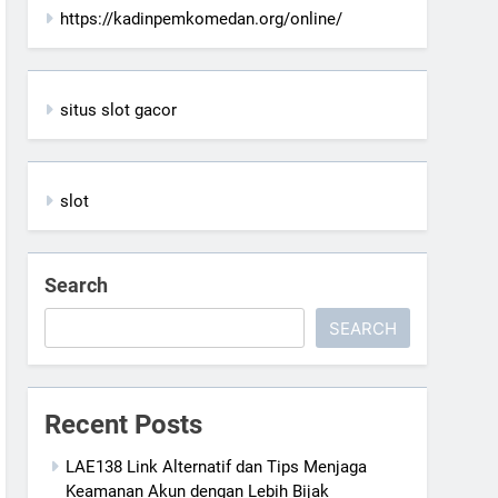
https://kadinpemkomedan.org/online/
situs slot gacor
slot
Search
SEARCH
Recent Posts
LAE138 Link Alternatif dan Tips Menjaga
Keamanan Akun dengan Lebih Bijak