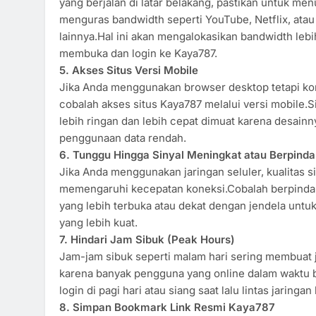
yang berjalan di latar belakang, pastikan untuk men
menguras bandwidth seperti YouTube, Netflix, atau
lainnya.Hal ini akan mengalokasikan bandwidth leb
membuka dan login ke Kaya787.
5. Akses Situs Versi Mobile
Jika Anda menggunakan browser desktop tetapi kon
cobalah akses situs Kaya787 melalui versi mobile.S
lebih ringan dan lebih cepat dimuat karena desainn
penggunaan data rendah.
6. Tunggu Hingga Sinyal Meningkat atau Berpinda
Jika Anda menggunakan jaringan seluler, kualitas s
memengaruhi kecepatan koneksi.Cobalah berpinda
yang lebih terbuka atau dekat dengan jendela untu
yang lebih kuat.
7. Hindari Jam Sibuk (Peak Hours)
Jam-jam sibuk seperti malam hari sering membuat 
karena banyak pengguna yang online dalam waktu
login di pagi hari atau siang saat lalu lintas jaringan
8. Simpan Bookmark Link Resmi Kaya787