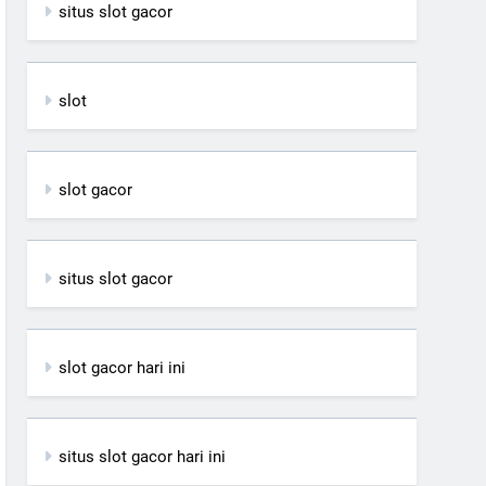
situs slot gacor
slot
slot gacor
situs slot gacor
slot gacor hari ini
situs slot gacor hari ini