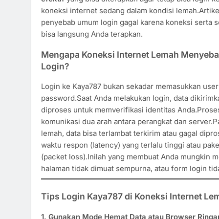
koneksi internet sedang dalam kondisi lemah.Artik
penyebab umum login gagal karena koneksi serta so
bisa langsung Anda terapkan.
Mengapa Koneksi Internet Lemah Menyeba
Login?
Login ke Kaya787 bukan sekadar memasukkan use
password.Saat Anda melakukan login, data dikirimk
diproses untuk memverifikasi identitas Anda.Proses
komunikasi dua arah antara perangkat dan server.
lemah, data bisa terlambat terkirim atau gagal dipro
waktu respon (latency) yang terlalu tinggi atau pake
(packet loss).Inilah yang membuat Anda mungkin 
halaman tidak dimuat sempurna, atau form login ti
Tips Login Kaya787 di Koneksi Internet Le
1. Gunakan Mode Hemat Data atau Browser Ringa