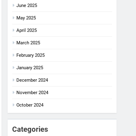
June 2025
May 2025
April 2025
March 2025
February 2025
January 2025
December 2024
November 2024
October 2024
Categories