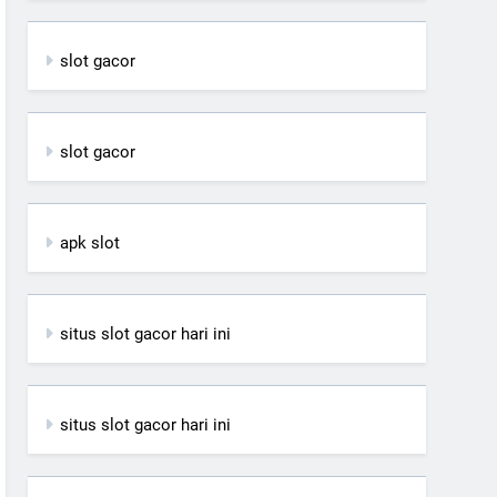
slot gacor
slot gacor
apk slot
situs slot gacor hari ini
situs slot gacor hari ini