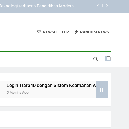
Teknologi terhadap Pendidikan Modern
an Sistem Keamanan Akun yang Modern
trategi Perlindungan Akses dan Data
NEWSLETTER
RANDOM NEWS
aga Keamanan Akun dengan Lebih Bijak
ebrity Osaka.
Teknologi terhadap Pendidikan Modern
an Sistem Keamanan Akun yang Modern
trategi Perlindungan Akses dan Data
iara4D dengan Sistem Keamanan Akun yang Modern
Mek
go
5 Mo