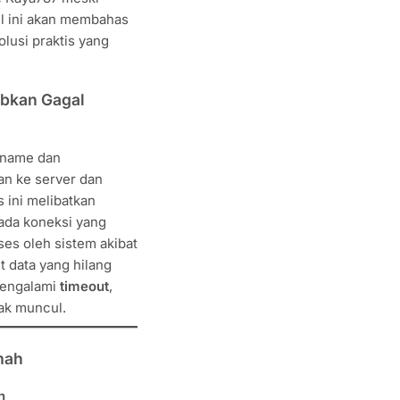
el ini akan membahas
lusi praktis yang
bkan Gagal
rname dan
an ke server dan
 ini melibatkan
Pada koneksi yang
ses oleh sistem akibat
t data yang hilang
mengalami
timeout
,
dak muncul.
mah
n