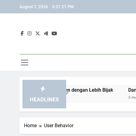
Skip
August 7, 2026
3:31:22 PM
to
content
Cel
Dapatkan B
jaga Keamanan Akun dengan Lebih Bijak
Dampak Positif
5 Months Ago
HEADLINES
Home
User Behavior