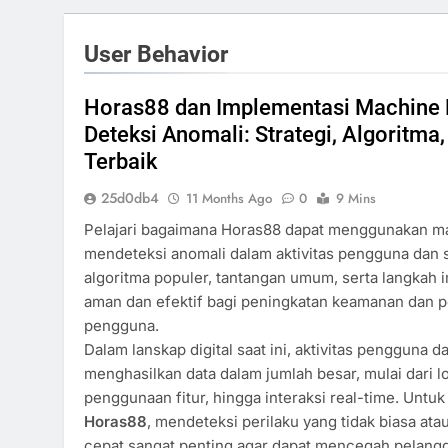
User Behavior
Horas88 dan Implementasi Machine 
Deteksi Anomali: Strategi, Algoritma,
Terbaik
25d0db4
11 Months Ago
0
9 Mins
Pelajari bagaimana Horas88 dapat menggunakan ma
mendeteksi anomali dalam aktivitas pengguna dan 
algoritma populer, tantangan umum, serta langkah 
aman dan efektif bagi peningkatan keamanan dan 
pengguna.
Dalam lanskap digital saat ini, aktivitas pengguna d
menghasilkan data dalam jumlah besar, mulai dari lo
penggunaan fitur, hingga interaksi real-time. Untuk
Horas88
, mendeteksi perilaku yang tidak biasa ata
cepat sangat penting agar dapat mencegah pelang