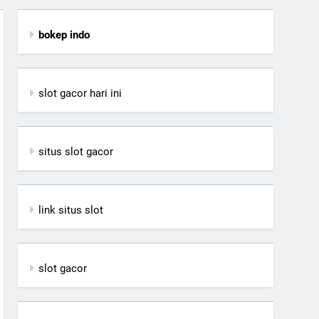
bokep indo
slot gacor hari ini
situs slot gacor
link situs slot
slot gacor