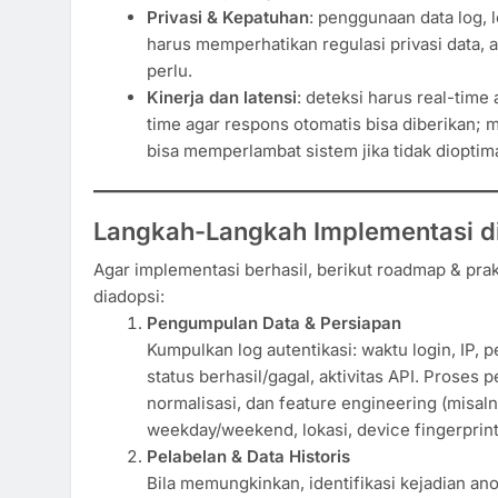
Privasi & Kepatuhan
: penggunaan data log, l
harus memperhatikan regulasi privasi data, 
perlu.
Kinerja dan latensi
: deteksi harus real-time
time agar respons otomatis bisa diberikan; 
bisa memperlambat sistem jika tidak dioptim
Langkah-Langkah Implementasi d
Agar implementasi berhasil, berikut roadmap & prak
diadopsi:
Pengumpulan Data & Persiapan
Kumpulkan log autentikasi: waktu login, IP, p
status berhasil/gagal, aktivitas API. Proses 
normalisasi, dan feature engineering (misaln
weekday/weekend, lokasi, device fingerprint
Pelabelan & Data Historis
Bila memungkinkan, identifikasi kejadian an