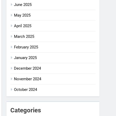
June 2025
May 2025
April 2025
March 2025
February 2025
January 2025
December 2024
November 2024
October 2024
Categories