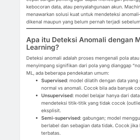
kebocoran data, atau penyalahgunaan akun. Machi
menawarkan solusi kuat untuk mendeteksi anomal
dikenal maupun yang belum pernah terjadi sebelu
Apa itu Deteksi Anomali dengan 
Learning?
Deteksi anomali adalah proses mengenali pola atau
menyimpang signifikan dari pola yang dianggap “n
ML, ada beberapa pendekatan umum:
Supervised
: model dilatih dengan data yang 
normal vs anomali. Cocok bila ada banyak co
Unsupervised
: model belajar hanya dari da
mendeteksi titik-titik yang tidak cocok (outli
eksplisit.
Semi-supervised
: gabungan; model menggu
berlabel dan sebagian data tidak. Cocok jika 
terbatas.