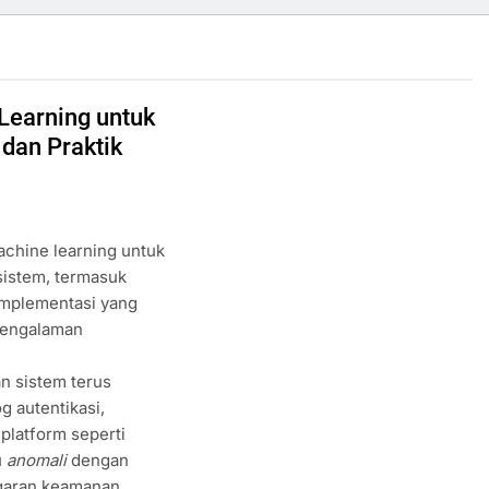
Learning untuk
 dan Praktik
chine learning untuk
sistem, termasuk
implementasi yang
pengalaman
an sistem terus
g autentikasi,
 platform seperti
u
anomali
dengan
garan keamanan,