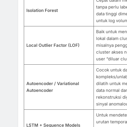
Cepat dalam me
tanpa perlu lab
Isolation Forest
data tinggi dim
untuk log volu
Baik untuk men
lokal dalam clus
Local Outlier Factor (LOF)
misalnya peng
cluster akses n
user “diluar clu
Cocok untuk da
kompleks/unla
Autoencoder / Variational
dilatih untuk m
Autoencoder
data normal dan
rekonstruksi d
sinyal anomalo
Untuk mendete
urutan temporal
LSTM + Sequence Models