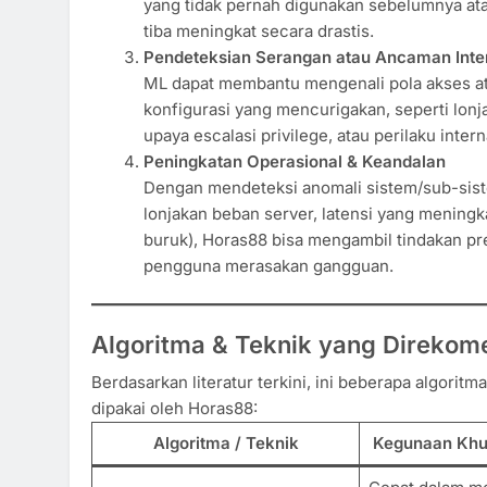
yang tidak pernah digunakan sebelumnya ata
tiba meningkat secara drastis.
Pendeteksian Serangan atau Ancaman Inte
ML dapat membantu mengenali pola akses a
konfigurasi yang mencurigakan, seperti lonj
upaya escalasi privilege, atau perilaku intern
Peningkatan Operasional & Keandalan
Dengan mendeteksi anomali sistem/sub-sist
lonjakan beban server, latensi yang meningk
buruk), Horas88 bisa mengambil tindakan pr
pengguna merasakan gangguan.
Algoritma & Teknik yang Direkom
Berdasarkan literatur terkini, ini beberapa algoritm
dipakai oleh Horas88:
Algoritma / Teknik
Kegunaan Khu