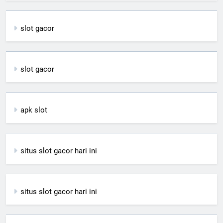
slot gacor
slot gacor
apk slot
situs slot gacor hari ini
situs slot gacor hari ini