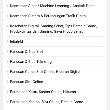
Keamanan Siber / Machine Learning / Analitik Data
Keamanan Sistem & Perlindungan Trafik Digital
Kesehatan Digital, Gaming Sehat, Tips Pemain Game,
Produktivitas dan Gaming, Gaya Hidup Sehat
lebah4d
Panduan & Tips Slot
Panduan & Tips Teknologi
Panduan Game, Slot Online, Hiburan Digital
Panduan Slot Online
Permainan Kartu, Kasino Online, Hiburan
Permainan Kasino, Slot Online, Desain Game