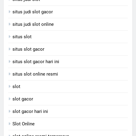
situs judi slot gacor
situs judi slot online
situs slot
situs slot gacor
situs slot gacor hari ini
situs slot online resmi
slot
slot gacor
slot gacor hari ini
Slot Online