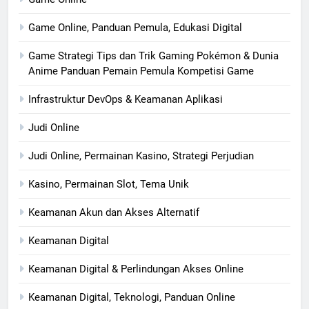
Game Online, Panduan Pemula, Edukasi Digital
Game Strategi Tips dan Trik Gaming Pokémon & Dunia
Anime Panduan Pemain Pemula Kompetisi Game
Infrastruktur DevOps & Keamanan Aplikasi
Judi Online
Judi Online, Permainan Kasino, Strategi Perjudian
Kasino, Permainan Slot, Tema Unik
Keamanan Akun dan Akses Alternatif
Keamanan Digital
Keamanan Digital & Perlindungan Akses Online
Keamanan Digital, Teknologi, Panduan Online