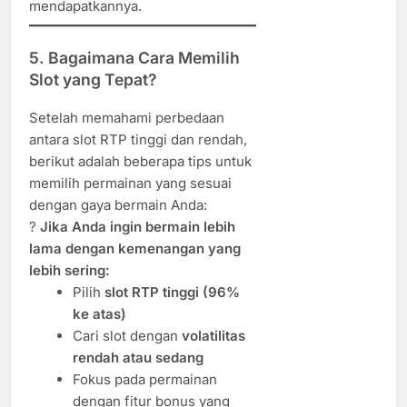
mendapatkannya.
5. Bagaimana Cara Memilih
Slot yang Tepat?
Setelah memahami perbedaan
antara slot RTP tinggi dan rendah,
berikut adalah beberapa tips untuk
memilih permainan yang sesuai
dengan gaya bermain Anda:
?
Jika Anda ingin bermain lebih
lama dengan kemenangan yang
lebih sering:
Pilih
slot RTP tinggi (96%
ke atas)
Cari slot dengan
volatilitas
rendah atau sedang
Fokus pada permainan
dengan fitur bonus yang