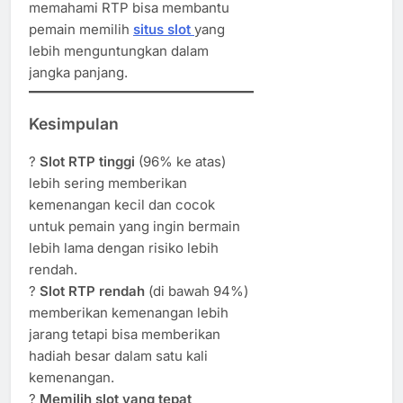
memahami RTP bisa membantu
pemain memilih
situs slot
yang
lebih menguntungkan dalam
jangka panjang.
Kesimpulan
?
Slot RTP tinggi
(96% ke atas)
lebih sering memberikan
kemenangan kecil dan cocok
untuk pemain yang ingin bermain
lebih lama dengan risiko lebih
rendah.
?
Slot RTP rendah
(di bawah 94%)
memberikan kemenangan lebih
jarang tetapi bisa memberikan
hadiah besar dalam satu kali
kemenangan.
?
Memilih slot yang tepat