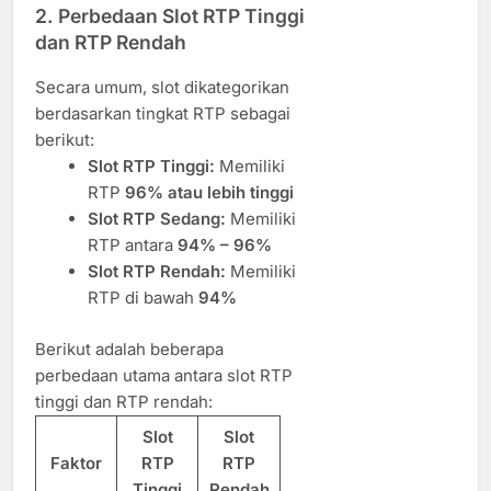
2. Perbedaan Slot RTP Tinggi
dan RTP Rendah
Secara umum, slot dikategorikan
berdasarkan tingkat RTP sebagai
berikut:
Slot RTP Tinggi:
Memiliki
RTP
96% atau lebih tinggi
Slot RTP Sedang:
Memiliki
RTP antara
94% – 96%
Slot RTP Rendah:
Memiliki
RTP di bawah
94%
Berikut adalah beberapa
perbedaan utama antara slot RTP
tinggi dan RTP rendah:
Slot
Slot
Faktor
RTP
RTP
Tinggi
Rendah