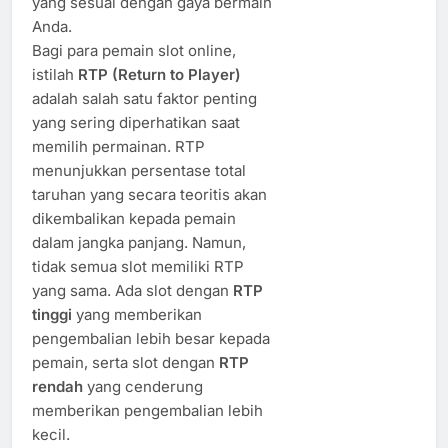
yang sesuai dengan gaya bermain
Anda.
Bagi para pemain slot online,
istilah
RTP (Return to Player)
adalah salah satu faktor penting
yang sering diperhatikan saat
memilih permainan. RTP
menunjukkan persentase total
taruhan yang secara teoritis akan
dikembalikan kepada pemain
dalam jangka panjang. Namun,
tidak semua slot memiliki RTP
yang sama. Ada slot dengan
RTP
tinggi
yang memberikan
pengembalian lebih besar kepada
pemain, serta slot dengan
RTP
rendah
yang cenderung
memberikan pengembalian lebih
kecil.