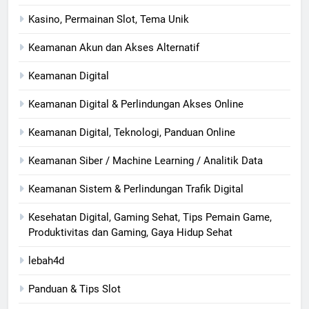
Kasino, Permainan Slot, Tema Unik
Keamanan Akun dan Akses Alternatif
Keamanan Digital
Keamanan Digital & Perlindungan Akses Online
Keamanan Digital, Teknologi, Panduan Online
Keamanan Siber / Machine Learning / Analitik Data
Keamanan Sistem & Perlindungan Trafik Digital
Kesehatan Digital, Gaming Sehat, Tips Pemain Game,
Produktivitas dan Gaming, Gaya Hidup Sehat
lebah4d
Panduan & Tips Slot