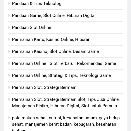
Panduan & Tips Teknologi
Panduan Game, Slot Online, Hiburan Digital
Panduan Slot Online
Permainan Kartu, Kasino Online, Hiburan
Permainan Kasino, Slot Online, Desain Game
Permainan Online | Slot Terbaru | Rekomendasi Game
Permainan Online, Strategi & Tips, Teknologi Game
Permainan Slot, Strategi Bermain
Permainan Slot, Strategi Bermain Slot, Tips Judi Online,
Manajemen Risiko, Hiburan Digital, Slot untuk Pemula
pola makan sehat, nutrisi, kesehatan umum, gaya hidup
sehat, manajemen berat badan, kebugaran, kesehatan
jantung