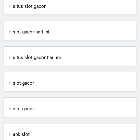
situs slot gacor
slot gacor hari ini
situs slot gacor hari ini
slot gacor
slot gacor
apk slot