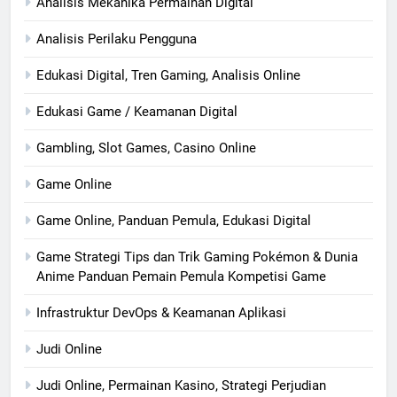
Analisis Mekanika Permainan Digital
Analisis Perilaku Pengguna
Edukasi Digital, Tren Gaming, Analisis Online
Edukasi Game / Keamanan Digital
Gambling, Slot Games, Casino Online
Game Online
Game Online, Panduan Pemula, Edukasi Digital
Game Strategi Tips dan Trik Gaming Pokémon & Dunia
Anime Panduan Pemain Pemula Kompetisi Game
Infrastruktur DevOps & Keamanan Aplikasi
Judi Online
Judi Online, Permainan Kasino, Strategi Perjudian