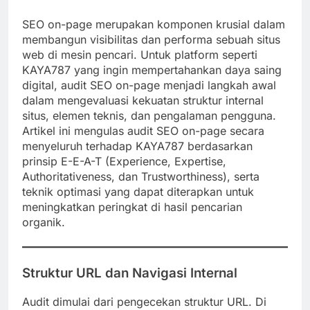
SEO on-page merupakan komponen krusial dalam
membangun visibilitas dan performa sebuah situs
web di mesin pencari. Untuk platform seperti
KAYA787 yang ingin mempertahankan daya saing
digital, audit SEO on-page menjadi langkah awal
dalam mengevaluasi kekuatan struktur internal
situs, elemen teknis, dan pengalaman pengguna.
Artikel ini mengulas audit SEO on-page secara
menyeluruh terhadap KAYA787 berdasarkan
prinsip E-E-A-T (Experience, Expertise,
Authoritativeness, dan Trustworthiness), serta
teknik optimasi yang dapat diterapkan untuk
meningkatkan peringkat di hasil pencarian
organik.
Struktur URL dan Navigasi Internal
Audit dimulai dari pengecekan struktur URL. Di