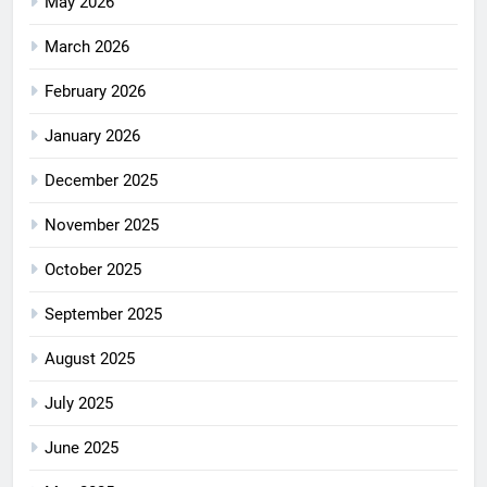
May 2026
March 2026
February 2026
January 2026
December 2025
November 2025
October 2025
September 2025
August 2025
July 2025
June 2025