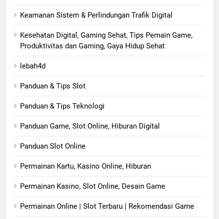
Keamanan Sistem & Perlindungan Trafik Digital
Kesehatan Digital, Gaming Sehat, Tips Pemain Game,
Produktivitas dan Gaming, Gaya Hidup Sehat
lebah4d
Panduan & Tips Slot
Panduan & Tips Teknologi
Panduan Game, Slot Online, Hiburan Digital
Panduan Slot Online
Permainan Kartu, Kasino Online, Hiburan
Permainan Kasino, Slot Online, Desain Game
Permainan Online | Slot Terbaru | Rekomendasi Game