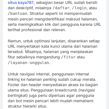
situs kaya787
, sebagian besar URL sudah bersih
dan deskriptif, misalnya
,
, atau
/daftar
/login
. Struktur seperti ini mempermudah
/bantuan
mesin pencari mengidentifikasi maksud halaman,
serta meningkatkan klik dari pengguna karena URL
terlihat profesional dan relevan.
Namun, untuk optimasi lanjutan, disarankan setiap
URL menyertakan kata kunci utama dari halaman
tersebut. Misalnya, halaman yang menjelaskan
fitur sebaiknya mengandung
atau
/fitur
.
/layanan-unggulan
Untuk navigasi internal, penggunaan internal
linking ke halaman penting sudah cukup merata.
Footer dan header menyediakan akses ke bagian
utama situs. Penggunaan breadcrumb (navigasi
bertingkat) juga perlu diperluas agar pengguna
dan bot mesin pencari lebih mudah memahami
struktur hierarki situs.