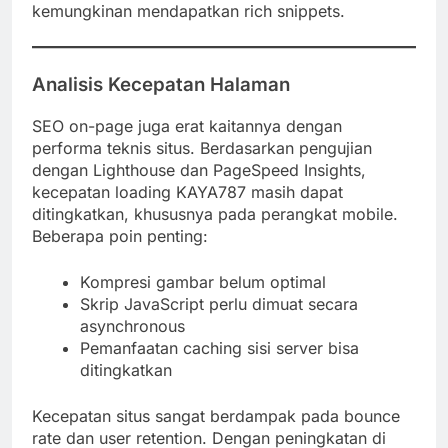
kemungkinan mendapatkan rich snippets.
Analisis Kecepatan Halaman
SEO on-page juga erat kaitannya dengan
performa teknis situs. Berdasarkan pengujian
dengan Lighthouse dan PageSpeed Insights,
kecepatan loading KAYA787 masih dapat
ditingkatkan, khususnya pada perangkat mobile.
Beberapa poin penting:
Kompresi gambar belum optimal
Skrip JavaScript perlu dimuat secara
asynchronous
Pemanfaatan caching sisi server bisa
ditingkatkan
Kecepatan situs sangat berdampak pada bounce
rate dan user retention. Dengan peningkatan di