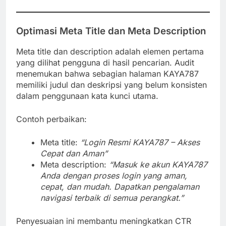
Optimasi Meta Title dan Meta Description
Meta title dan description adalah elemen pertama
yang dilihat pengguna di hasil pencarian. Audit
menemukan bahwa sebagian halaman KAYA787
memiliki judul dan deskripsi yang belum konsisten
dalam penggunaan kata kunci utama.
Contoh perbaikan:
Meta title:
“Login Resmi KAYA787 – Akses
Cepat dan Aman”
Meta description:
“Masuk ke akun KAYA787
Anda dengan proses login yang aman,
cepat, dan mudah. Dapatkan pengalaman
navigasi terbaik di semua perangkat.”
Penyesuaian ini membantu meningkatkan CTR