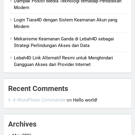
Dampak Positif Media Teknologi terhadap Pendidikan
Modern
Login Tiara4D dengan Sistem Keamanan Akun yang
Modern
Mekanisme Keamanan Ganda di Lebah4D sebagai
Strategi Perlindungan Akses dan Data
Lebah4D Link Alternatif Resmi untuk Menghindari
Gangguan Akses dari Provider Internet
Recent Comments
A WordPress Commenter
on
Hello world!
Archives