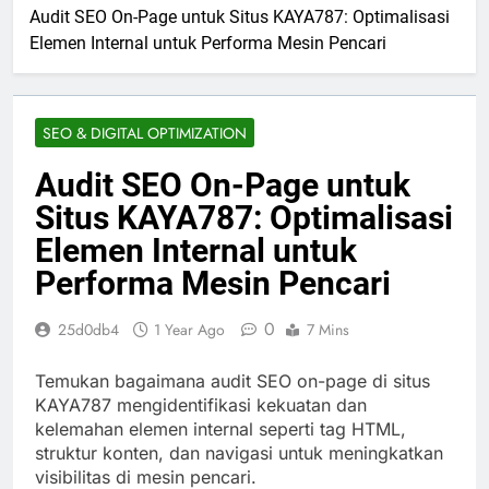
Audit SEO On-Page untuk Situs KAYA787: Optimalisasi
Elemen Internal untuk Performa Mesin Pencari
SEO & DIGITAL OPTIMIZATION
Audit SEO On-Page untuk
Situs KAYA787: Optimalisasi
Elemen Internal untuk
Performa Mesin Pencari
0
25d0db4
1 Year Ago
7 Mins
Temukan bagaimana audit SEO on-page di situs
KAYA787 mengidentifikasi kekuatan dan
kelemahan elemen internal seperti tag HTML,
struktur konten, dan navigasi untuk meningkatkan
visibilitas di mesin pencari.