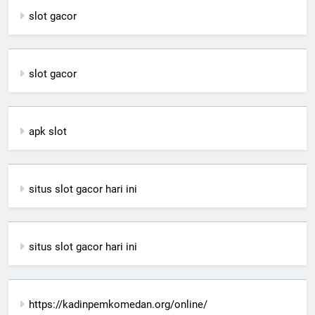
slot gacor
slot gacor
apk slot
situs slot gacor hari ini
situs slot gacor hari ini
https://kadinpemkomedan.org/online/