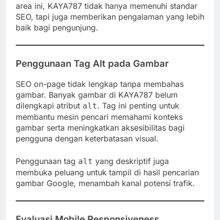
area ini, KAYA787 tidak hanya memenuhi standar
SEO, tapi juga memberikan pengalaman yang lebih
baik bagi pengunjung.
Penggunaan Tag Alt pada Gambar
SEO on-page tidak lengkap tanpa membahas
gambar. Banyak gambar di KAYA787 belum
dilengkapi atribut
. Tag ini penting untuk
alt
membantu mesin pencari memahami konteks
gambar serta meningkatkan aksesibilitas bagi
pengguna dengan keterbatasan visual.
Penggunaan tag
yang deskriptif juga
alt
membuka peluang untuk tampil di hasil pencarian
gambar Google, menambah kanal potensi trafik.
Evaluasi Mobile Responsiveness