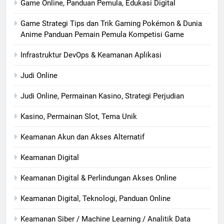
Game Online, Panduan Pemula, Edukasi Digital
Game Strategi Tips dan Trik Gaming Pokémon & Dunia
Anime Panduan Pemain Pemula Kompetisi Game
Infrastruktur DevOps & Keamanan Aplikasi
Judi Online
Judi Online, Permainan Kasino, Strategi Perjudian
Kasino, Permainan Slot, Tema Unik
Keamanan Akun dan Akses Alternatif
Keamanan Digital
Keamanan Digital & Perlindungan Akses Online
Keamanan Digital, Teknologi, Panduan Online
Keamanan Siber / Machine Learning / Analitik Data