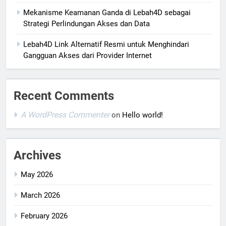
Mekanisme Keamanan Ganda di Lebah4D sebagai
Strategi Perlindungan Akses dan Data
Lebah4D Link Alternatif Resmi untuk Menghindari
Gangguan Akses dari Provider Internet
Recent Comments
A WordPress Commenter
on
Hello world!
Archives
May 2026
March 2026
February 2026