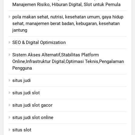
Manajemen Risiko, Hiburan Digital, Slot untuk Pemula
pola makan sehat, nutrisi, kesehatan umum, gaya hidup
sehat, manajemen berat badan, kebugaran, kesehatan
jantung
SEO & Digital Optimization
Sistem Akses Alternatif,Stabilitas Platform
Online,Infrastruktur Digital,Optimasi Teknis,Pengalaman
Pengguna
situs judi
situs judi slot
situs judi slot gacor
situs judi slot online
situs slot