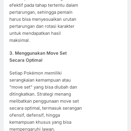
efektif pada tahap tertentu dalam
pertarungan, sehingga pemain
harus bisa menyesuaikan urutan
pertarungan dan rotasi karakter
untuk mendapatkan hasil
maksimal.
3. Menggunakan Move Set
Secara Optimal
Setiap Pokémon memiliki
serangkaian kemampuan atau
“move set” yang bisa diubah dan
ditingkatkan. Strategi menang
melibatkan penggunaan move set
secara optimal, termasuk serangan
ofensif, defensif, hingga
kemampuan khusus yang bisa
mempengaruhi lawan.