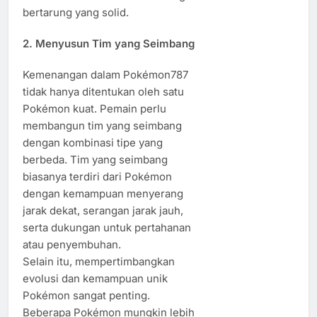
bertarung yang solid.
2. Menyusun Tim yang Seimbang
Kemenangan dalam Pokémon787
tidak hanya ditentukan oleh satu
Pokémon kuat. Pemain perlu
membangun tim yang seimbang
dengan kombinasi tipe yang
berbeda. Tim yang seimbang
biasanya terdiri dari Pokémon
dengan kemampuan menyerang
jarak dekat, serangan jarak jauh,
serta dukungan untuk pertahanan
atau penyembuhan.
Selain itu, mempertimbangkan
evolusi dan kemampuan unik
Pokémon sangat penting.
Beberapa Pokémon mungkin lebih