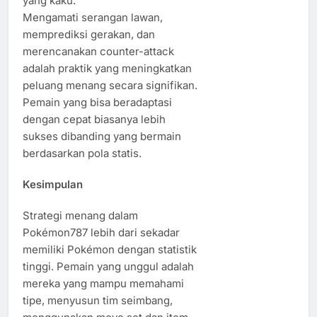
yang kaku.
Mengamati serangan lawan,
memprediksi gerakan, dan
merencanakan counter-attack
adalah praktik yang meningkatkan
peluang menang secara signifikan.
Pemain yang bisa beradaptasi
dengan cepat biasanya lebih
sukses dibanding yang bermain
berdasarkan pola statis.
Kesimpulan
Strategi menang dalam
Pokémon787 lebih dari sekadar
memiliki Pokémon dengan statistik
tinggi. Pemain yang unggul adalah
mereka yang mampu memahami
tipe, menyusun tim seimbang,