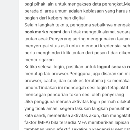
bagi pihak lain untuk mengakses data perangkat.Mem
berada di area umum adalah kebiasaan yang harus 
bagian dari kebersihan digital
Selain langkah teknis, pengguna sebaiknya mengak
bookmarks resmi
dan tidak mengetik alamat secara
tautan acak.Penyerang sering menggunakan tautan
menyerupai situs asli untuk mencuri kredensial s
perlu menghindari klik tautan dari pesan tidak diken
mencurigakan
Ketika selesai login, pastikan untuk
logout secara 
menutup tab browser.Pengguna juga disarankan m
browser, cache, dan cookies terutama jika memaka
umum.Tindakan ini mencegah sesi login tetap aktif 
mencegah pencurian token sesi oleh penyerang
Jika pengguna merasa aktivitas login pernah dilakuk
yang tidak aman, segera lakukan langkah pemuliha
kata sandi, memeriksa aktivitas akun, dan mengakti
faktor (MFA) bila tersedia.MFA memberikan lapisan
tambahan yang efektif sekalipun kredensial sempat