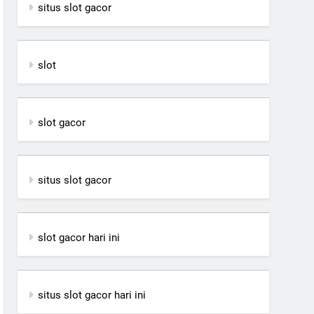
situs slot gacor
slot
slot gacor
situs slot gacor
slot gacor hari ini
situs slot gacor hari ini