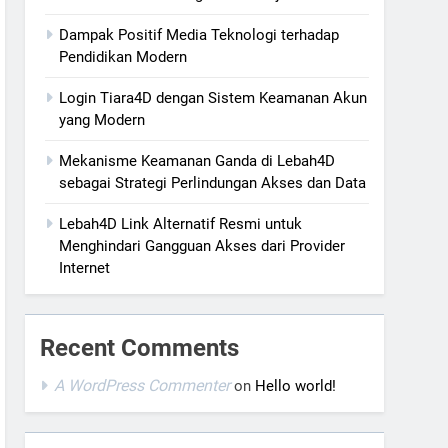
Dampak Positif Media Teknologi terhadap
Pendidikan Modern
Login Tiara4D dengan Sistem Keamanan Akun
yang Modern
Mekanisme Keamanan Ganda di Lebah4D
sebagai Strategi Perlindungan Akses dan Data
Lebah4D Link Alternatif Resmi untuk
Menghindari Gangguan Akses dari Provider
Internet
Recent Comments
A WordPress Commenter
on
Hello world!