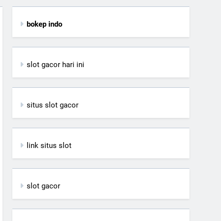
bokep indo
slot gacor hari ini
situs slot gacor
link situs slot
slot gacor