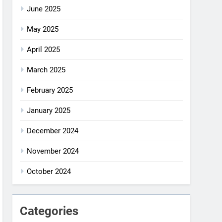
June 2025
May 2025
April 2025
March 2025
February 2025
January 2025
December 2024
November 2024
October 2024
Categories