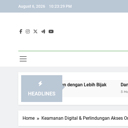
Skip
August 6, 2026
10:23:30 PM
to
content
Cel
Dapatkan B
jaga Keamanan Akun dengan Lebih Bijak
Dampak Positif
5 Months Ago
HEADLINES
Home
Keamanan Digital & Perlindungan Akses O