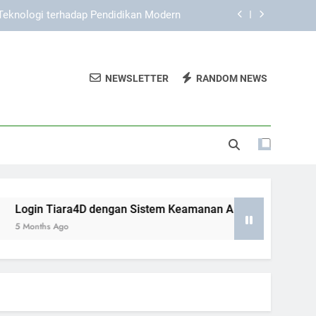
Teknologi terhadap Pendidikan Modern
an Sistem Keamanan Akun yang Modern
trategi Perlindungan Akses dan Data
NEWSLETTER
RANDOM NEWS
aga Keamanan Akun dengan Lebih Bijak
ebrity Osaka.
Teknologi terhadap Pendidikan Modern
an Sistem Keamanan Akun yang Modern
trategi Perlindungan Akses dan Data
ara4D dengan Sistem Keamanan Akun yang Modern
Mek
go
5 Mo