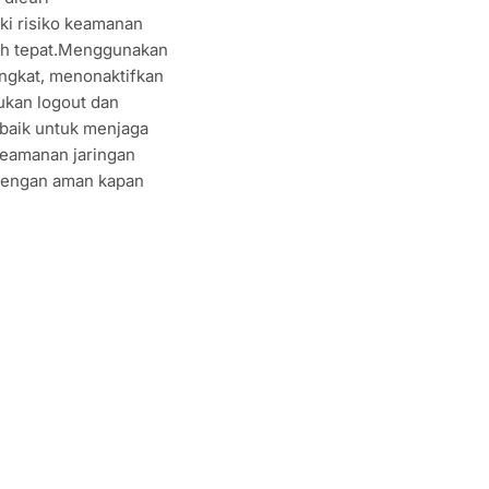
iki risiko keamanan
kah tepat.Menggunakan
gkat, menonaktifkan
kukan logout dan
rbaik untuk menjaga
 keamanan jaringan
dengan aman kapan