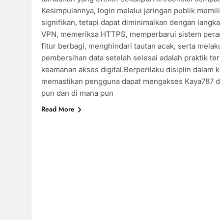
Kesimpulannya, login melalui jaringan publik memil
signifikan, tetapi dapat diminimalkan dengan lang
VPN, memeriksa HTTPS, memperbarui sistem peran
fitur berbagi, menghindari tautan acak, serta mela
pembersihan data setelah selesai adalah praktik te
keamanan akses digital.Berperilaku disiplin dalam
memastikan pengguna dapat mengakses Kaya787 
pun dan di mana pun
Read More