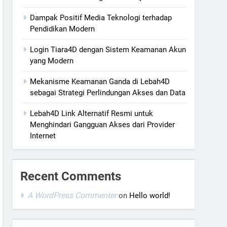
Dampak Positif Media Teknologi terhadap
Pendidikan Modern
Login Tiara4D dengan Sistem Keamanan Akun
yang Modern
Mekanisme Keamanan Ganda di Lebah4D
sebagai Strategi Perlindungan Akses dan Data
Lebah4D Link Alternatif Resmi untuk
Menghindari Gangguan Akses dari Provider
Internet
Recent Comments
A WordPress Commenter
on
Hello world!