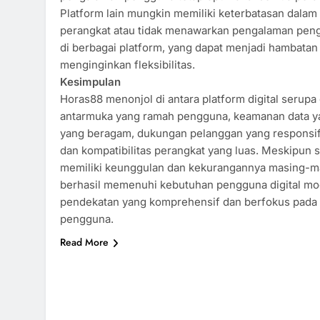
Platform lain mungkin memiliki keterbatasan dalam 
perangkat atau tidak menawarkan pengalaman pen
di berbagai platform, yang dapat menjadi hambata
menginginkan fleksibilitas.
Kesimpulan
Horas88 menonjol di antara platform digital seru
antarmuka yang ramah pengguna, keamanan data ya
yang beragam, dukungan pelanggan yang responsif
dan kompatibilitas perangkat yang luas. Meskipun s
memiliki keunggulan dan kekurangannya masing-m
berhasil memenuhi kebutuhan pengguna digital m
pendekatan yang komprehensif dan berfokus pada
pengguna.
Read More