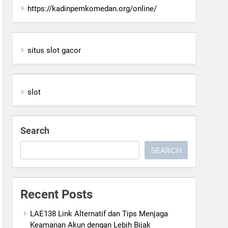
https://kadinpemkomedan.org/online/
situs slot gacor
slot
Search
SEARCH
Recent Posts
LAE138 Link Alternatif dan Tips Menjaga
Keamanan Akun dengan Lebih Bijak