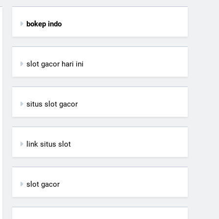
bokep indo
slot gacor hari ini
situs slot gacor
link situs slot
slot gacor