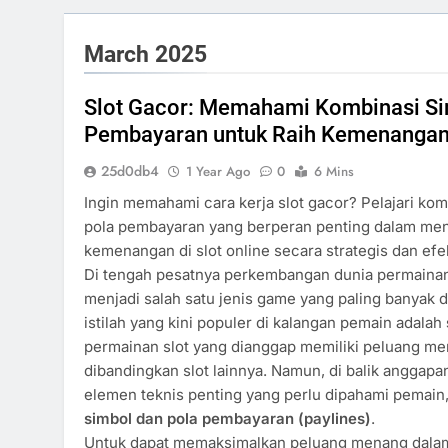
March 2025
Slot Gacor: Memahami Kombinasi Si
Pembayaran untuk Raih Kemenanga
25d0db4
1 Year Ago
0
6 Mins
Ingin memahami cara kerja slot gacor? Pelajari kom
pola pembayaran yang berperan penting dalam me
kemenangan di slot online secara strategis dan efek
Di tengah pesatnya perkembangan dunia permainan d
menjadi salah satu jenis game yang paling banyak di
istilah yang kini populer di kalangan pemain adalah
permainan slot yang dianggap memiliki peluang men
dibandingkan slot lainnya. Namun, di balik anggapa
elemen teknis penting yang perlu dipahami pemain,
simbol dan pola pembayaran (paylines)
.
Untuk dapat memaksimalkan peluang menang dalam 