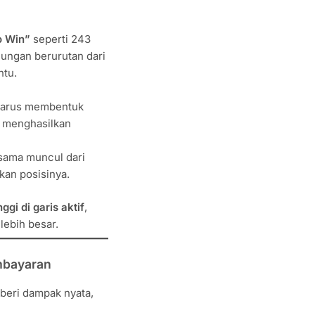
o Win”
seperti 243
lungan berurutan dari
ntu.
 harus membentuk
r menghasilkan
sama muncul dari
kan posisinya.
ggi di garis aktif
,
ebih besar.
mbayaran
beri dampak nyata,