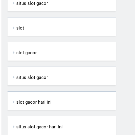
situs slot gacor
slot
slot gacor
situs slot gacor
slot gacor hari ini
situs slot gacor hari ini