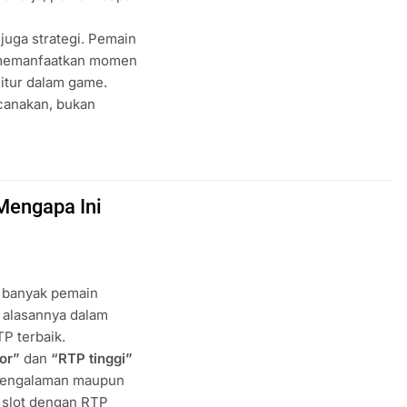
juga strategi. Pemain
p memanfaatkan momen
fitur dalam game.
ncanakan, bukan
 Mengapa Ini
n banyak pemain
 alasannya dalam
P terbaik.
or”
dan
“RTP tinggi”
erpengalaman maupun
 slot dengan RTP