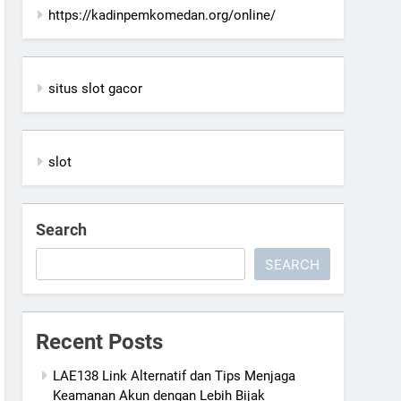
https://kadinpemkomedan.org/online/
situs slot gacor
slot
Search
SEARCH
Recent Posts
LAE138 Link Alternatif dan Tips Menjaga
Keamanan Akun dengan Lebih Bijak