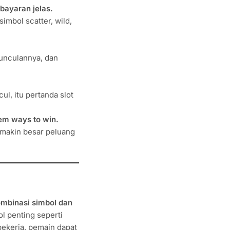
bayaran jelas.
simbol scatter, wild,
munculannya, dan
ul, itu pertanda slot
tem ways to win.
makin besar peluang
ombinasi simbol dan
 penting seperti
bekerja, pemain dapat