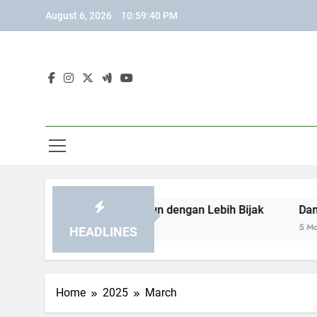
Skip
August 6, 2026
10:59:41 PM
to
content
Cel
Dapatkan B
jaga Keamanan Akun dengan Lebih Bijak
Dampak Positif
5 Months Ago
HEADLINES
Home
2025
March