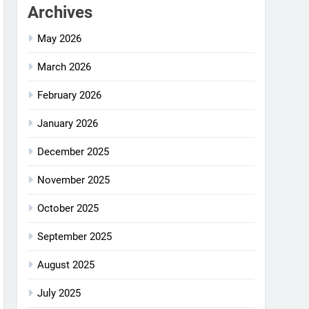
Archives
May 2026
March 2026
February 2026
January 2026
December 2025
November 2025
October 2025
September 2025
August 2025
July 2025