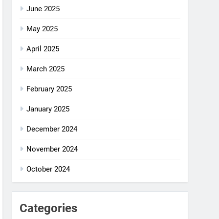
June 2025
May 2025
April 2025
March 2025
February 2025
January 2025
December 2024
November 2024
October 2024
Categories