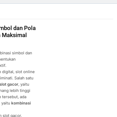
mbol dan Pola
n Maksimal
binasi simbol dan
nentukan
tif.
igital, slot online
minati. Salah satu
slot gacor
, yaitu
ang lebih tinggi
n tersebut, ada
 yaitu
kombinasi
slot gacor,