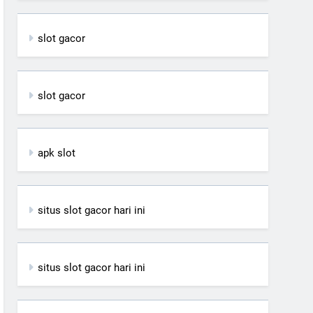
slot gacor
slot gacor
apk slot
situs slot gacor hari ini
situs slot gacor hari ini