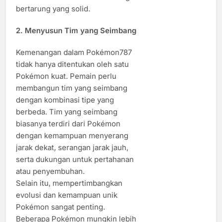
bertarung yang solid.
2. Menyusun Tim yang Seimbang
Kemenangan dalam Pokémon787
tidak hanya ditentukan oleh satu
Pokémon kuat. Pemain perlu
membangun tim yang seimbang
dengan kombinasi tipe yang
berbeda. Tim yang seimbang
biasanya terdiri dari Pokémon
dengan kemampuan menyerang
jarak dekat, serangan jarak jauh,
serta dukungan untuk pertahanan
atau penyembuhan.
Selain itu, mempertimbangkan
evolusi dan kemampuan unik
Pokémon sangat penting.
Beberapa Pokémon mungkin lebih