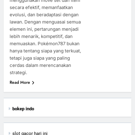
menggunakan move set dan item
secara efektif, memanfaatkan
evolusi, dan beradaptasi dengan
lawan. Dengan menguasai semua
elemen ini, pertarungan menjadi
lebih menarik, kompetitif, dan
memuaskan. Pokémon787 bukan
hanya tentang siapa yang terkuat,
tetapi juga siapa yang paling
cerdas dalam merencanakan
strategi.
Read More
bokep indo
slot gacor hari ini