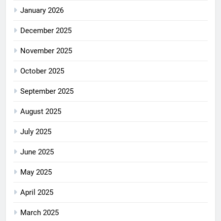
January 2026
December 2025
November 2025
October 2025
September 2025
August 2025
July 2025
June 2025
May 2025
April 2025
March 2025