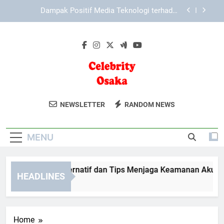
Pendidikan Modern
Skip
Login Tiara4D dengan Sistem Keamanan Akun
to
yang Modern
content
Mekanisme Keamanan Ganda di Lebah4D sebagai
Strategi Perlindungan Akses dan Data
LAE138 Link Alternatif dan Tips Menjaga
Keamanan Akun dengan Lebih Bijak
Dampak Positif Media Teknologi terhadap
Pendidikan Modern
Celebrity Osaka
Dapatkan Berita Dan Informasi Hiburan
Login Tiara4D dengan Sistem Keamanan Akun
NEWSLETTER
RANDOM NEWS
yang Modern
Terbaru Dari Dunia Selebriti Di Celebrity
Osaka.
Mekanisme Keamanan Ganda di Lebah4D sebagai
Strategi Perlindungan Akses dan Data
MENU
LAE138 Link Alternatif dan Tips Menjaga Keamanan Akun deng
HEADLINES
3 Months Ago
Home