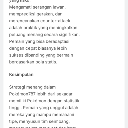
yang kaku.
Mengamati serangan lawan,
memprediksi gerakan, dan
merencanakan counter-attack
adalah praktik yang meningkatkan
peluang menang secara signifikan.
Pemain yang bisa beradaptasi
dengan cepat biasanya lebih
sukses dibanding yang bermain
berdasarkan pola statis.
Kesimpulan
Strategi menang dalam
Pokémon787 lebih dari sekadar
memiliki Pokémon dengan statistik
tinggi. Pemain yang unggul adalah
mereka yang mampu memahami
tipe, menyusun tim seimbang,