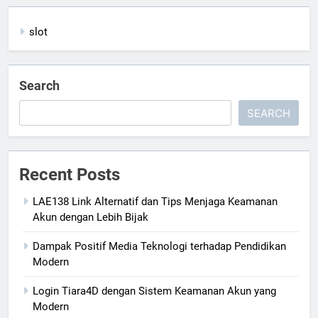
slot
Search
SEARCH
Recent Posts
LAE138 Link Alternatif dan Tips Menjaga Keamanan
Akun dengan Lebih Bijak
Dampak Positif Media Teknologi terhadap Pendidikan
Modern
Login Tiara4D dengan Sistem Keamanan Akun yang
Modern