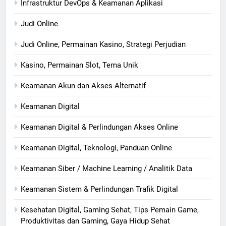
Infrastruktur DevOps & Keamanan Aplikasi
Judi Online
Judi Online, Permainan Kasino, Strategi Perjudian
Kasino, Permainan Slot, Tema Unik
Keamanan Akun dan Akses Alternatif
Keamanan Digital
Keamanan Digital & Perlindungan Akses Online
Keamanan Digital, Teknologi, Panduan Online
Keamanan Siber / Machine Learning / Analitik Data
Keamanan Sistem & Perlindungan Trafik Digital
Kesehatan Digital, Gaming Sehat, Tips Pemain Game,
Produktivitas dan Gaming, Gaya Hidup Sehat