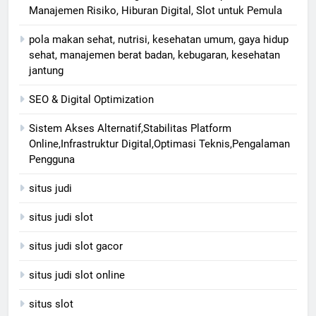
Manajemen Risiko, Hiburan Digital, Slot untuk Pemula
pola makan sehat, nutrisi, kesehatan umum, gaya hidup
sehat, manajemen berat badan, kebugaran, kesehatan
jantung
SEO & Digital Optimization
Sistem Akses Alternatif,Stabilitas Platform
Online,Infrastruktur Digital,Optimasi Teknis,Pengalaman
Pengguna
situs judi
situs judi slot
situs judi slot gacor
situs judi slot online
situs slot