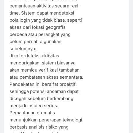
pemantauan aktivitas secara real-
time. Sistem dapat mendeteksi
pola login yang tidak biasa, seperti
akses dari lokasi geografis
berbeda atau perangkat yang
belum pernah digunakan
sebelumnya.
Jika terdeteksi aktivitas
mencurigakan, sistem biasanya
akan memicu verifikasi tambahan
atau pembatasan akses sementara.
Pendekatan ini bersifat proaktif,
sehingga potensi ancaman dapat
dicegah sebelum berkembang
menjadi insiden serius.
Pemantauan otomatis
menunjukkan penerapan teknologi
berbasis analisis risiko yang