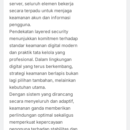
server, seluruh elemen bekerja
secara terpadu untuk menjaga
keamanan akun dan informasi
pengguna.
Pendekatan layered security
menunjukkan komitmen terhadap
standar keamanan digital modern
dan praktik tata kelola yang
profesional. Dalam lingkungan
digital yang terus berkembang,
strategi keamanan berlapis bukan
lagi pilihan tambahan, melainkan
kebutuhan utama.
Dengan sistem yang dirancang
secara menyeluruh dan adaptif,
keamanan ganda memberikan
perlindungan optimal sekaligus
memperkuat kepercayaan
pengguna terhadap stabilitas dan