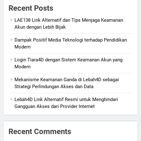
Recent Posts
LAE138 Link Alternatif dan Tips Menjaga Keamanan
Akun dengan Lebih Bijak
Dampak Positif Media Teknologi terhadap Pendidikan
Modern
Login Tiara4D dengan Sistem Keamanan Akun yang
Modern
Mekanisme Keamanan Ganda di Lebah4D sebagai
Strategi Perlindungan Akses dan Data
Lebah4D Link Alternatif Resmi untuk Menghindari
Gangguan Akses dari Provider Internet
Recent Comments