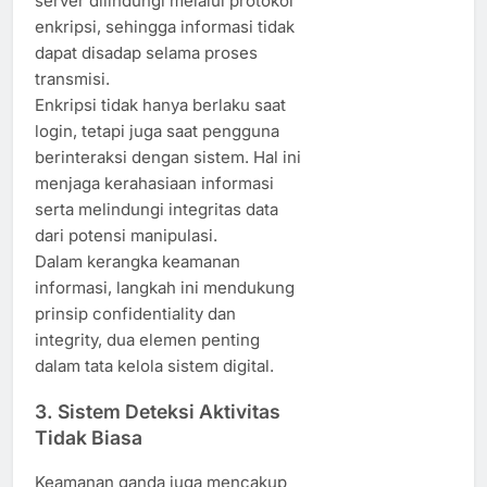
server dilindungi melalui protokol
enkripsi, sehingga informasi tidak
dapat disadap selama proses
transmisi.
Enkripsi tidak hanya berlaku saat
login, tetapi juga saat pengguna
berinteraksi dengan sistem. Hal ini
menjaga kerahasiaan informasi
serta melindungi integritas data
dari potensi manipulasi.
Dalam kerangka keamanan
informasi, langkah ini mendukung
prinsip confidentiality dan
integrity, dua elemen penting
dalam tata kelola sistem digital.
3. Sistem Deteksi Aktivitas
Tidak Biasa
Keamanan ganda juga mencakup