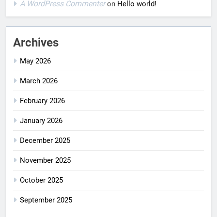
A WordPress Commenter
on
Hello world!
Archives
May 2026
March 2026
February 2026
January 2026
December 2025
November 2025
October 2025
September 2025