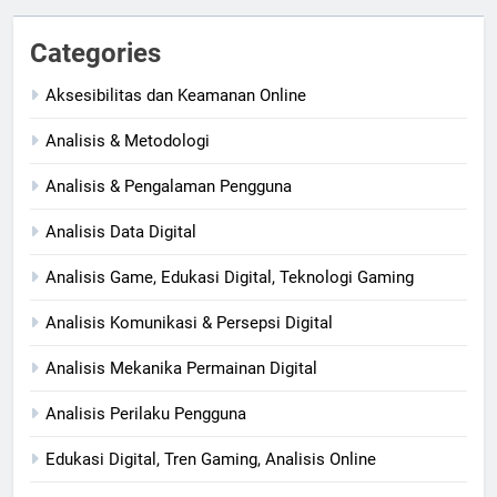
Categories
Aksesibilitas dan Keamanan Online
Analisis & Metodologi
Analisis & Pengalaman Pengguna
Analisis Data Digital
Analisis Game, Edukasi Digital, Teknologi Gaming
Analisis Komunikasi & Persepsi Digital
Analisis Mekanika Permainan Digital
Analisis Perilaku Pengguna
Edukasi Digital, Tren Gaming, Analisis Online