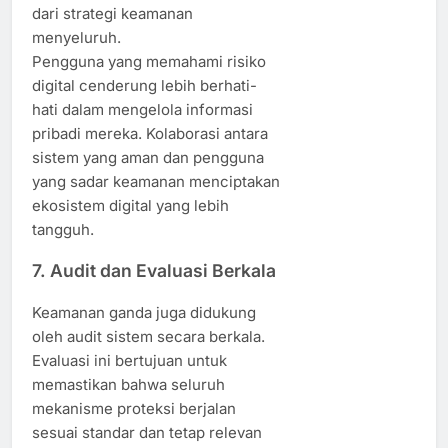
dari strategi keamanan
menyeluruh.
Pengguna yang memahami risiko
digital cenderung lebih berhati-
hati dalam mengelola informasi
pribadi mereka. Kolaborasi antara
sistem yang aman dan pengguna
yang sadar keamanan menciptakan
ekosistem digital yang lebih
tangguh.
7. Audit dan Evaluasi Berkala
Keamanan ganda juga didukung
oleh audit sistem secara berkala.
Evaluasi ini bertujuan untuk
memastikan bahwa seluruh
mekanisme proteksi berjalan
sesuai standar dan tetap relevan