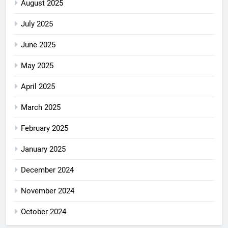
August 2025
July 2025
June 2025
May 2025
April 2025
March 2025
February 2025
January 2025
December 2024
November 2024
October 2024