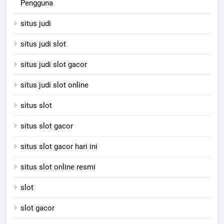
Pengguna
situs judi
situs judi slot
situs judi slot gacor
situs judi slot online
situs slot
situs slot gacor
situs slot gacor hari ini
situs slot online resmi
slot
slot gacor