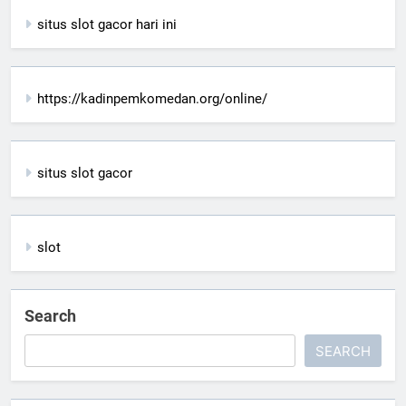
situs slot gacor hari ini
https://kadinpemkomedan.org/online/
situs slot gacor
slot
Search
SEARCH