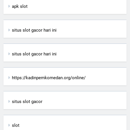
apk slot
situs slot gacor hari ini
situs slot gacor hari ini
https://kadinpemkomedan.org/online/
situs slot gacor
slot