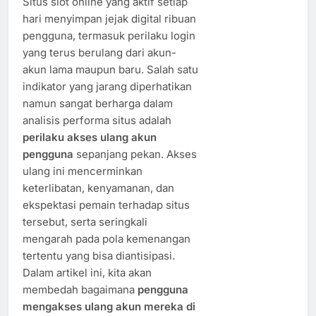
Situs slot online yang aktif setiap
hari menyimpan jejak digital ribuan
pengguna, termasuk perilaku login
yang terus berulang dari akun-
akun lama maupun baru. Salah satu
indikator yang jarang diperhatikan
namun sangat berharga dalam
analisis performa situs adalah
perilaku akses ulang akun
pengguna
sepanjang pekan. Akses
ulang ini mencerminkan
keterlibatan, kenyamanan, dan
ekspektasi pemain terhadap situs
tersebut, serta seringkali
mengarah pada pola kemenangan
tertentu yang bisa diantisipasi.
Dalam artikel ini, kita akan
membedah bagaimana
pengguna
mengakses ulang akun mereka di