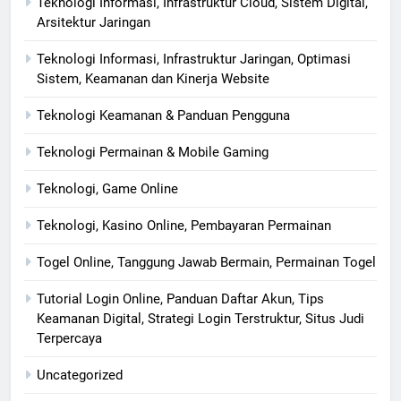
Teknologi Informasi, Infrastruktur Cloud, Sistem Digital,
Arsitektur Jaringan
Teknologi Informasi, Infrastruktur Jaringan, Optimasi
Sistem, Keamanan dan Kinerja Website
Teknologi Keamanan & Panduan Pengguna
Teknologi Permainan & Mobile Gaming
Teknologi, Game Online
Teknologi, Kasino Online, Pembayaran Permainan
Togel Online, Tanggung Jawab Bermain, Permainan Togel
Tutorial Login Online, Panduan Daftar Akun, Tips
Keamanan Digital, Strategi Login Terstruktur, Situs Judi
Terpercaya
Uncategorized