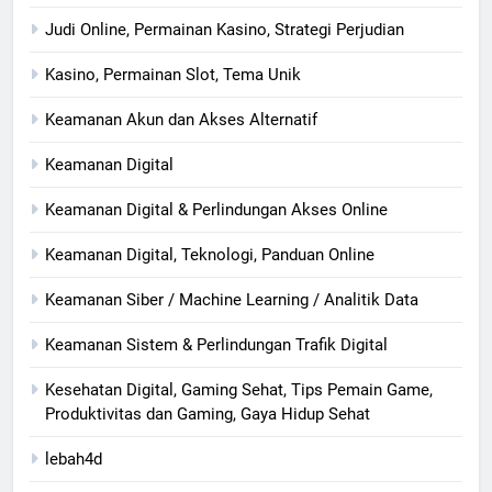
Judi Online, Permainan Kasino, Strategi Perjudian
Kasino, Permainan Slot, Tema Unik
Keamanan Akun dan Akses Alternatif
Keamanan Digital
Keamanan Digital & Perlindungan Akses Online
Keamanan Digital, Teknologi, Panduan Online
Keamanan Siber / Machine Learning / Analitik Data
Keamanan Sistem & Perlindungan Trafik Digital
Kesehatan Digital, Gaming Sehat, Tips Pemain Game,
Produktivitas dan Gaming, Gaya Hidup Sehat
lebah4d