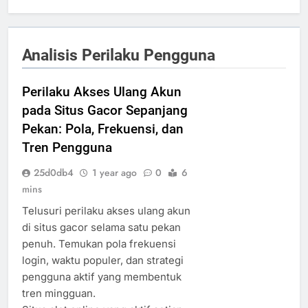
Analisis Perilaku Pengguna
Perilaku Akses Ulang Akun
pada Situs Gacor Sepanjang
Pekan: Pola, Frekuensi, dan
Tren Pengguna
25d0db4
1 year ago
0
6
mins
Telusuri perilaku akses ulang akun
di situs gacor selama satu pekan
penuh. Temukan pola frekuensi
login, waktu populer, dan strategi
pengguna aktif yang membentuk
tren mingguan.