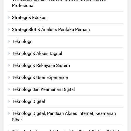
Profesional
Strategi & Edukasi
Strategi Slot & Analisis Perilaku Pemain
Teknologi
Teknologi & Akses Digital
Teknologi & Rekayasa Sistem
Teknologi & User Experience
Teknologi dan Keamanan Digital
Teknologi Digital
Teknologi Digital, Panduan Akses Internet, Keamanan
Siber