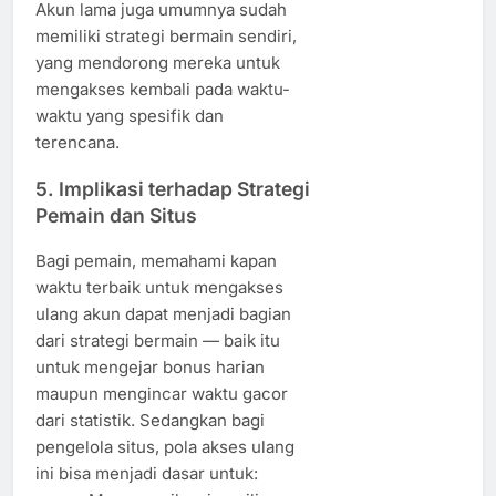
Akun lama juga umumnya sudah
memiliki strategi bermain sendiri,
yang mendorong mereka untuk
mengakses kembali pada waktu-
waktu yang spesifik dan
terencana.
5. Implikasi terhadap Strategi
Pemain dan Situs
Bagi pemain, memahami kapan
waktu terbaik untuk mengakses
ulang akun dapat menjadi bagian
dari strategi bermain — baik itu
untuk mengejar bonus harian
maupun mengincar waktu gacor
dari statistik. Sedangkan bagi
pengelola situs, pola akses ulang
ini bisa menjadi dasar untuk: