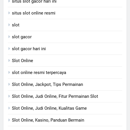
situs slot gacor hari ini
situs slot online resmi
slot
slot gacor
slot gacor hari ini
Slot Online
slot online resmi terpercaya
Slot Online, Jackpot, Tips Permainan
Slot Online, Judi Online, Fitur Permainan Slot
Slot Online, Judi Online, Kualitas Game
Slot Online, Kasino, Panduan Bermain