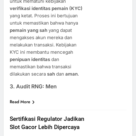
untuk mematuhi kebijakan
verifikasi identitas pemain (KYC)
yang ketat. Proses ini bertujuan
untuk memastikan bahwa hanya
pemain yang sah
yang dapat
mengakses akun mereka dan
melakukan transaksi. Kebijakan
KYC ini membantu mencegah
penipuan identitas
dan
memastikan bahwa transaksi
dilakukan secara
sah
dan
aman
.
3. Audit RNG: Men
Read More
Sertifikasi Regulator Jadikan
Slot Gacor Lebih Dipercaya