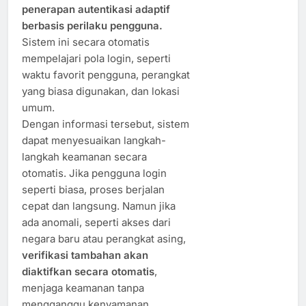
penerapan autentikasi adaptif
berbasis perilaku pengguna.
Sistem ini secara otomatis
mempelajari pola login, seperti
waktu favorit pengguna, perangkat
yang biasa digunakan, dan lokasi
umum.
Dengan informasi tersebut, sistem
dapat menyesuaikan langkah-
langkah keamanan secara
otomatis. Jika pengguna login
seperti biasa, proses berjalan
cepat dan langsung. Namun jika
ada anomali, seperti akses dari
negara baru atau perangkat asing,
verifikasi tambahan akan
diaktifkan secara otomatis
,
menjaga keamanan tanpa
mengganggu kenyamanan.