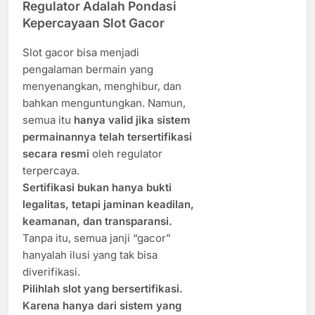
Regulator Adalah Pondasi
Kepercayaan Slot Gacor
Slot gacor bisa menjadi
pengalaman bermain yang
menyenangkan, menghibur, dan
bahkan menguntungkan. Namun,
semua itu
hanya valid jika sistem
permainannya telah tersertifikasi
secara resmi
oleh regulator
terpercaya.
Sertifikasi bukan hanya bukti
legalitas, tetapi jaminan keadilan,
keamanan, dan transparansi.
Tanpa itu, semua janji “gacor”
hanyalah ilusi yang tak bisa
diverifikasi.
Pilihlah slot yang bersertifikasi.
Karena hanya dari sistem yang