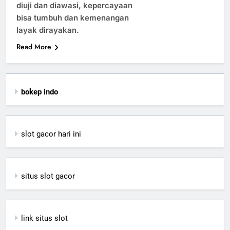
diuji dan diawasi, kepercayaan
bisa tumbuh dan kemenangan
layak dirayakan.
Read More
bokep indo
slot gacor hari ini
situs slot gacor
link situs slot