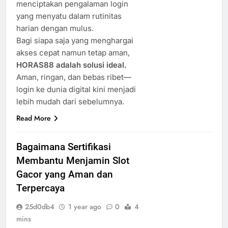
menciptakan pengalaman login
yang menyatu dalam rutinitas
harian dengan mulus.
Bagi siapa saja yang menghargai
akses cepat namun tetap aman,
HORAS88 adalah solusi ideal.
Aman, ringan, dan bebas ribet—
login ke dunia digital kini menjadi
lebih mudah dari sebelumnya.
Read More
Bagaimana Sertifikasi
Membantu Menjamin Slot
Gacor yang Aman dan
Terpercaya
25d0db4
1 year ago
0
4
mins