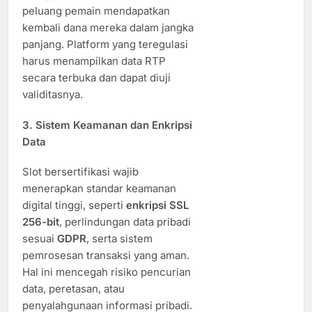
peluang pemain mendapatkan
kembali dana mereka dalam jangka
panjang. Platform yang teregulasi
harus menampilkan data RTP
secara terbuka dan dapat diuji
validitasnya.
3.
Sistem Keamanan dan Enkripsi
Data
Slot bersertifikasi wajib
menerapkan standar keamanan
digital tinggi, seperti
enkripsi SSL
256-bit
, perlindungan data pribadi
sesuai
GDPR
, serta sistem
pemrosesan transaksi yang aman.
Hal ini mencegah risiko pencurian
data, peretasan, atau
penyalahgunaan informasi pribadi.