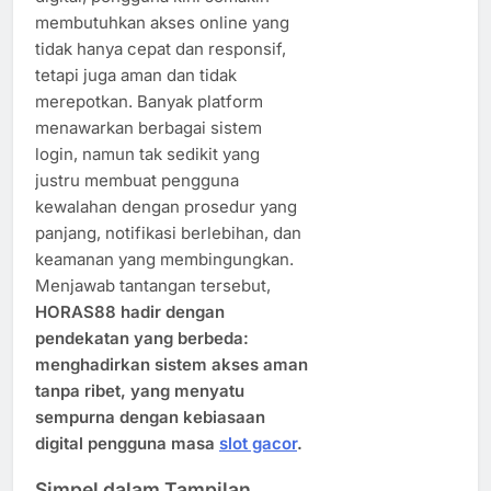
membutuhkan akses online yang
tidak hanya cepat dan responsif,
tetapi juga aman dan tidak
merepotkan. Banyak platform
menawarkan berbagai sistem
login, namun tak sedikit yang
justru membuat pengguna
kewalahan dengan prosedur yang
panjang, notifikasi berlebihan, dan
keamanan yang membingungkan.
Menjawab tantangan tersebut,
HORAS88 hadir dengan
pendekatan yang berbeda:
menghadirkan sistem akses aman
tanpa ribet, yang menyatu
sempurna dengan kebiasaan
digital pengguna masa
slot gacor
.
Simpel dalam Tampilan,