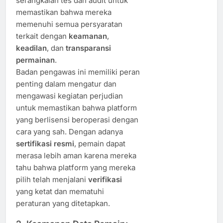
serangkaian tes dan audit untuk
memastikan bahwa mereka
memenuhi semua persyaratan
terkait dengan
keamanan
,
keadilan
, dan
transparansi
permainan
.
Badan pengawas ini memiliki peran
penting dalam mengatur dan
mengawasi kegiatan perjudian
untuk memastikan bahwa platform
yang berlisensi beroperasi dengan
cara yang sah. Dengan adanya
sertifikasi resmi
, pemain dapat
merasa lebih aman karena mereka
tahu bahwa platform yang mereka
pilih telah menjalani
verifikasi
yang ketat dan mematuhi
peraturan yang ditetapkan.