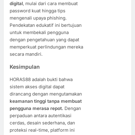
digital
, mulai dari cara membuat
password kuat hingga tips
mengenali upaya phishing.
Pendekatan edukatif ini bertujuan
untuk membekali pengguna
dengan pengetahuan yang dapat
memperkuat perlindungan mereka
secara mandiri.
Kesimpulan
HORAS88 adalah bukti bahwa
sistem akses digital dapat
dirancang dengan mengutamakan
keamanan tinggi tanpa membuat
pengguna merasa repot.
Dengan
perpaduan antara autentikasi
cerdas, desain sederhana, dan
proteksi real-time, platform ini