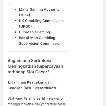
lain:
Malta Gaming Authority
(MGA)
UK Gambling Commission
(UKGC)
Curacao eGaming
Isle of Man Gambling
Supervision Commission
Bagaimana Sertifikasi
Meningkatkan Kepercayaan
terhadap Slot Gacor?
1.
Jaminan Keacakan dan
Keadilan (RNG Bersertifikat)
Slot yang telah disertifikasi wajib
menggunakan RNG yang diuji oleh