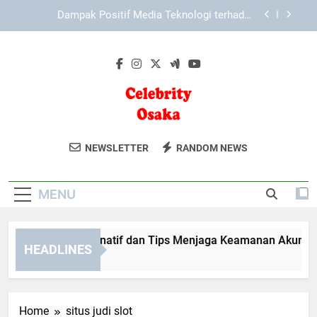
Skip
Login Tiara4D dengan Sistem Keamanan Akun
to
yang Modern
content
Mekanisme Keamanan Ganda di Lebah4D sebagai
Strategi Perlindungan Akses dan Data
LAE138 Link Alternatif dan Tips Menjaga
Keamanan Akun dengan Lebih Bijak
Dampak Positif Media Teknologi terhadap
Pendidikan Modern
Celebrity Osaka
Dapatkan Berita Dan Informasi Hiburan
Login Tiara4D dengan Sistem Keamanan Akun
NEWSLETTER
RANDOM NEWS
yang Modern
Terbaru Dari Dunia Selebriti Di Celebrity
Mekanisme Keamanan Ganda di Lebah4D sebagai
Osaka.
Strategi Perlindungan Akses dan Data
MENU
E138 Link Alternatif dan Tips Menjaga Keamanan Akun dengan
HEADLINES
Months Ago
Home
situs judi slot