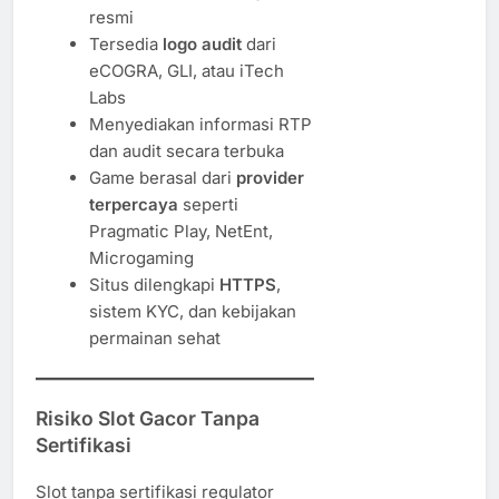
resmi
Tersedia
logo audit
dari
eCOGRA, GLI, atau iTech
Labs
Menyediakan informasi RTP
dan audit secara terbuka
Game berasal dari
provider
terpercaya
seperti
Pragmatic Play, NetEnt,
Microgaming
Situs dilengkapi
HTTPS
,
sistem KYC, dan kebijakan
permainan sehat
Risiko Slot Gacor Tanpa
Sertifikasi
Slot tanpa sertifikasi regulator