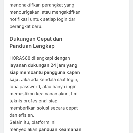
menonaktifkan perangkat yang
mencurigakan, atau mengaktifkan
notifikasi untuk setiap login dari
perangkat baru.
Dukungan Cepat dan
Panduan Lengkap
HORAS88 dilengkapi dengan
layanan dukungan 24 jam yang
siap membantu pengguna kapan
saja.
Jika ada kendala saat login,
lupa password, atau hanya ingin
memastikan keamanan akun, tim
teknis profesional siap
memberikan solusi secara cepat
dan efisien.
Selain itu, platform ini
menyediakan
panduan keamanan