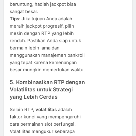
beruntung, hadiah jackpot bisa
sangat besar.
Tips
: Jika tujuan Anda adalah
meraih jackpot progresif, pilih
mesin dengan RTP yang lebih
rendah. Pastikan Anda siap untuk
bermain lebih lama dan
menggunakan manajemen bankroll
yang tepat karena kemenangan
besar mungkin memerlukan waktu.
5.
Kombinasikan RTP dengan
Volatilitas untuk Strategi
yang Lebih Cerdas
Selain RTP,
volatilitas
adalah
faktor kunci yang mempengaruhi
cara permainan slot berfungsi.
Volatilitas mengukur seberapa