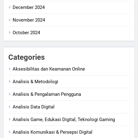
December 2024
November 2024
October 2024
Categories
Aksesibilitas dan Keamanan Online
Analisis & Metodologi
Analisis & Pengalaman Pengguna
Analisis Data Digital
Analisis Game, Edukasi Digital, Teknologi Gaming
Analisis Komunikasi & Persepsi Digital