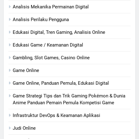
Analisis Mekanika Permainan Digital
Analisis Perilaku Pengguna
Edukasi Digital, Tren Gaming, Analisis Online
Edukasi Game / Keamanan Digital
Gambling, Slot Games, Casino Online
Game Online
Game Online, Panduan Pemula, Edukasi Digital
Game Strategi Tips dan Trik Gaming Pokémon & Dunia
Anime Panduan Pemain Pemula Kompetisi Game
Infrastruktur DevOps & Keamanan Aplikasi
Judi Online