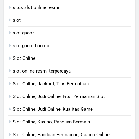
situs slot online resmi
slot
slot gacor
slot gacor hari ini
Slot Online
slot online resmi terpercaya
Slot Online, Jackpot, Tips Permainan
Slot Online, Judi Online, Fitur Permainan Slot
Slot Online, Judi Online, Kualitas Game
Slot Online, Kasino, Panduan Bermain
Slot Online, Panduan Permainan, Casino Online