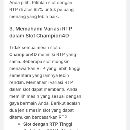
Anda pilih. Pilihlah slot dengan
RTP di atas 95% untuk peluang
menang yang lebih baik.
3.
Memahami Variasi RTP
dalam Slot Champion4D
Tidak semua mesin slot di
Champion4D
memiliki RTP yang
sama. Beberapa slot mungkin
menawarkan RTP yang lebih tinggi,
sementara yang lainnya lebih
rendah. Memahami variasi RTP
dalam slot dapat membantu Anda
memilih mesin yang sesuai dengan
gaya bermain Anda. Berikut adalah
dua jenis mesin slot yang dapat
ditemukan berdasarkan RTP:
Slot dengan RTP Tinggi