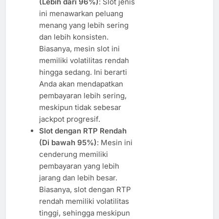
(Lebih dari 96%)
: Slot jenis
ini menawarkan peluang
menang yang lebih sering
dan lebih konsisten.
Biasanya, mesin slot ini
memiliki volatilitas rendah
hingga sedang. Ini berarti
Anda akan mendapatkan
pembayaran lebih sering,
meskipun tidak sebesar
jackpot progresif.
Slot dengan RTP Rendah
(Di bawah 95%)
: Mesin ini
cenderung memiliki
pembayaran yang lebih
jarang dan lebih besar.
Biasanya, slot dengan RTP
rendah memiliki volatilitas
tinggi, sehingga meskipun