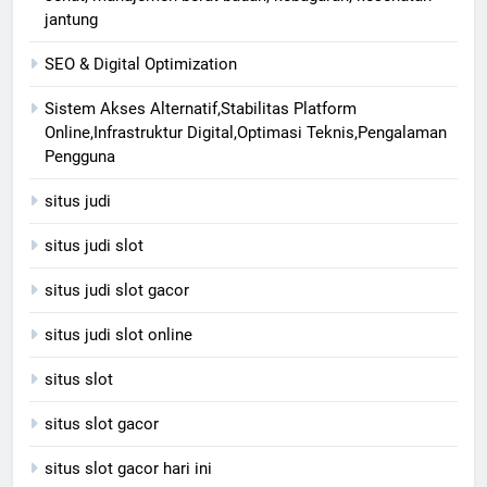
jantung
SEO & Digital Optimization
Sistem Akses Alternatif,Stabilitas Platform
Online,Infrastruktur Digital,Optimasi Teknis,Pengalaman
Pengguna
situs judi
situs judi slot
situs judi slot gacor
situs judi slot online
situs slot
situs slot gacor
situs slot gacor hari ini