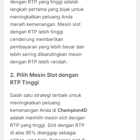
dengan RTP yang tinggi adalah
langkah pertama yang bijak untuk
meningkatkan peluang Anda
meraih kemenangan. Mesin slot
dengan RTP lebih tinggi
cenderung memberikan
pembayaran yang lebih besar dan
lebih sering dibandingkan mesin
dengan RTP lebih rendah.
2.
Pilih Mesin Slot dengan
RTP Tinggi
Salah satu strategi terbaik untuk
meningkatkan peluang
kemenangan Anda di
Champion4D
adalah memilih mesin slot dengan
RTP yang tinggi. Slot dengan RTP
di atas 95% dianggap sebagai