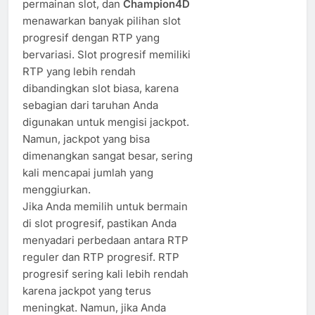
permainan slot, dan
Champion4D
menawarkan banyak pilihan slot
progresif dengan RTP yang
bervariasi. Slot progresif memiliki
RTP yang lebih rendah
dibandingkan slot biasa, karena
sebagian dari taruhan Anda
digunakan untuk mengisi jackpot.
Namun, jackpot yang bisa
dimenangkan sangat besar, sering
kali mencapai jumlah yang
menggiurkan.
Jika Anda memilih untuk bermain
di slot progresif, pastikan Anda
menyadari perbedaan antara RTP
reguler dan RTP progresif. RTP
progresif sering kali lebih rendah
karena jackpot yang terus
meningkat. Namun, jika Anda