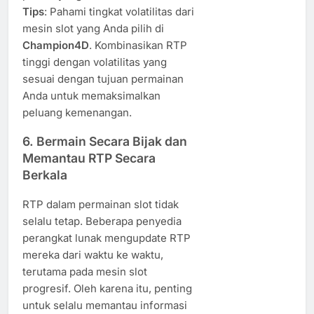
Tips
: Pahami tingkat volatilitas dari
mesin slot yang Anda pilih di
Champion4D
. Kombinasikan RTP
tinggi dengan volatilitas yang
sesuai dengan tujuan permainan
Anda untuk memaksimalkan
peluang kemenangan.
6.
Bermain Secara Bijak dan
Memantau RTP Secara
Berkala
RTP dalam permainan slot tidak
selalu tetap. Beberapa penyedia
perangkat lunak mengupdate RTP
mereka dari waktu ke waktu,
terutama pada mesin slot
progresif. Oleh karena itu, penting
untuk selalu memantau informasi