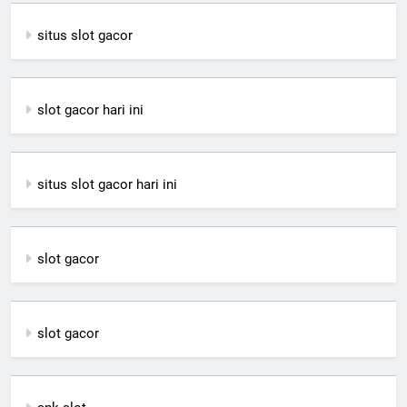
situs slot gacor
slot gacor hari ini
situs slot gacor hari ini
slot gacor
slot gacor