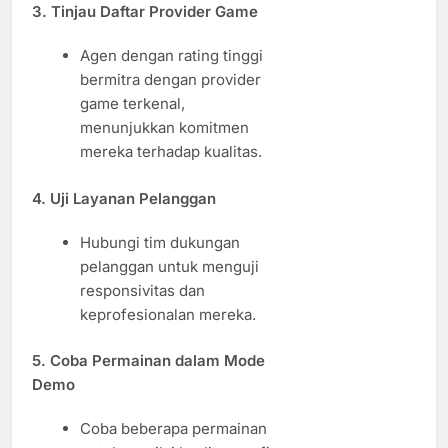
3. Tinjau Daftar Provider Game
Agen dengan rating tinggi
bermitra dengan provider
game terkenal,
menunjukkan komitmen
mereka terhadap kualitas.
4. Uji Layanan Pelanggan
Hubungi tim dukungan
pelanggan untuk menguji
responsivitas dan
keprofesionalan mereka.
5. Coba Permainan dalam Mode
Demo
Coba beberapa permainan