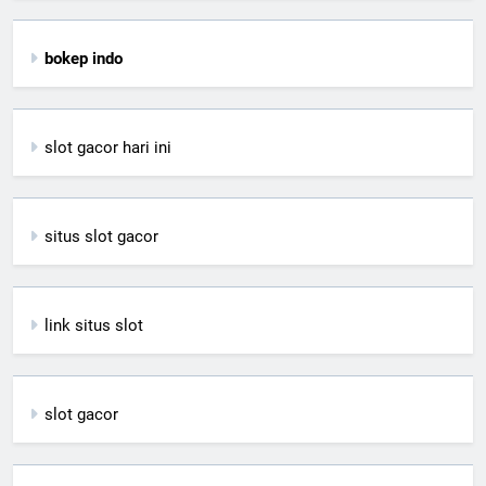
bokep indo
slot gacor hari ini
situs slot gacor
link situs slot
slot gacor