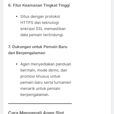
6. Fitur Keamanan Tingkat Tinggi
Situs dengan protokol
HTTPS dan teknologi
enkripsi SSL memastikan
data pemain terlindungi.
7. Dukungan untuk Pemain Baru
dan Berpengalaman
Agen menyediakan panduan
bermain, mode demo, dan
promosi khusus untuk
pemain baru serta turnamen
menarik untuk pemain
berpengalaman.
Cara Mengenali Agen Slot