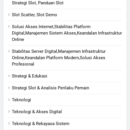
Strategi Slot, Panduan Slot
Slot Scatter, Slot Demo
Solusi Akses Internet,Stabilitas Platform
Digital,Manajemen Sistem Akses,Keandalan Infrastruktur
Online
Stabilitas Server Digital,Manajemen Infrastruktur
Online,Keandalan Platform Modern,Solusi Akses
Profesional
Strategi & Edukasi
Strategi Slot & Analisis Perilaku Pemain
Teknologi
Teknologi & Akses Digital
Teknologi & Rekayasa Sistem