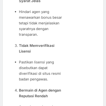
Syarat Jelas
Hindari agen yang
menawarkan bonus besar
tetapi tidak menjelaskan
syaratnya dengan
transparan.
Tidak Memverifikasi
Lisensi
Pastikan lisensi yang
disebutkan dapat
diverifikasi di situs resmi
badan pengawas.
Bermain di Agen dengan
Reputasi Rendah