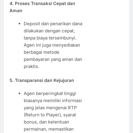
4. Proses Transaksi Cepat dan
Aman
Deposit dan penarikan dana
dilakukan dengan cepat,
tanpa biaya tersembunyi.
Agen ini juga menyediakan
berbagai metode
pembayaran yang aman dan
praktis.
5. Transparansi dan Kejujuran
Agen berperingkat tinggi
biasanya memiliki informasi
yang jelas mengenai RTP
(Return to Player), syarat
bonus, dan ketentuan
permainan, memastikan