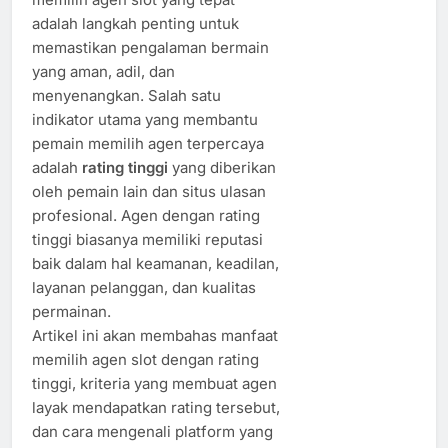
adalah langkah penting untuk
memastikan pengalaman bermain
yang aman, adil, dan
menyenangkan. Salah satu
indikator utama yang membantu
pemain memilih agen terpercaya
adalah
rating tinggi
yang diberikan
oleh pemain lain dan situs ulasan
profesional. Agen dengan rating
tinggi biasanya memiliki reputasi
baik dalam hal keamanan, keadilan,
layanan pelanggan, dan kualitas
permainan.
Artikel ini akan membahas manfaat
memilih agen slot dengan rating
tinggi, kriteria yang membuat agen
layak mendapatkan rating tersebut,
dan cara mengenali platform yang