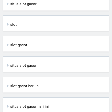
situs slot gacor
slot
slot gacor
situs slot gacor
slot gacor hari ini
situs slot gacor hari ini