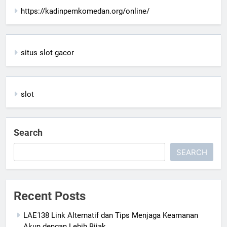
https://kadinpemkomedan.org/online/
situs slot gacor
slot
Search
SEARCH
Recent Posts
LAE138 Link Alternatif dan Tips Menjaga Keamanan
Akun dengan Lebih Bijak