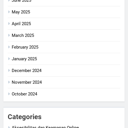
June 2025
May 2025
April 2025
March 2025
February 2025
January 2025
December 2024
November 2024
October 2024
Categories
Aksesibilitas dan Keamanan Online