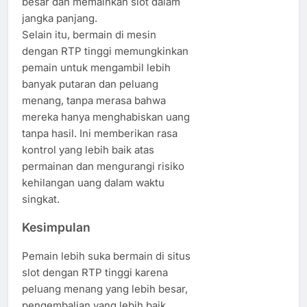
besar dan memainkan slot dalam
jangka panjang.
Selain itu, bermain di mesin
dengan RTP tinggi memungkinkan
pemain untuk mengambil lebih
banyak putaran dan peluang
menang, tanpa merasa bahwa
mereka hanya menghabiskan uang
tanpa hasil. Ini memberikan rasa
kontrol yang lebih baik atas
permainan dan mengurangi risiko
kehilangan uang dalam waktu
singkat.
Kesimpulan
Pemain lebih suka bermain di situs
slot dengan RTP tinggi karena
peluang menang yang lebih besar,
pengembalian yang lebih baik