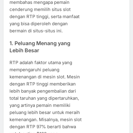
membahas mengapa pemain
cenderung memilih situs slot
dengan RTP tinggi, serta manfaat
yang bisa diperoleh dengan
bermain di situs-situs ini.
1.
Peluang Menang yang
Lebih Besar
RTP adalah faktor utama yang
mempengaruhi peluang
kemenangan di mesin slot. Mesin
dengan RTP tinggi memberikan
lebih banyak pengembalian dari
total taruhan yang dipertaruhkan,
yang artinya pemain memiliki
peluang lebih besar untuk meraih
kemenangan. Misalnya, mesin slot
dengan RTP 97% berarti bahwa