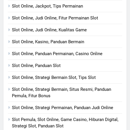
Slot Online, Jackpot, Tips Permainan
Slot Online, Judi Online, Fitur Permainan Slot
Slot Online, Judi Online, Kualitas Game
Slot Online, Kasino, Panduan Bermain
Slot Online, Panduan Permainan, Casino Online
Slot Online, Panduan Slot
Slot Online, Strategi Bermain Slot, Tips Slot
Slot Online, Strategi Bermain, Situs Resmi, Panduan
Pemula, Fitur Bonus
Slot Online, Strategi Permainan, Panduan Judi Online
Slot Pemula, Slot Online, Game Casino, Hiburan Digital,
Strategi Slot, Panduan Slot