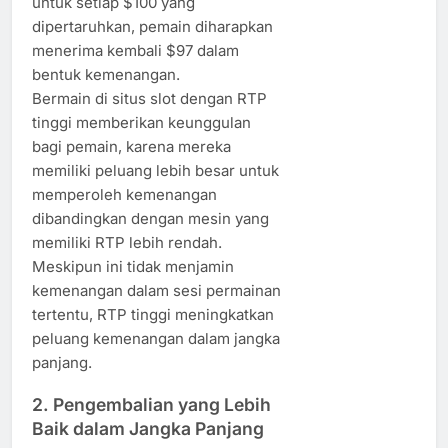
untuk setiap $100 yang
dipertaruhkan, pemain diharapkan
menerima kembali $97 dalam
bentuk kemenangan.
Bermain di situs slot dengan RTP
tinggi memberikan keunggulan
bagi pemain, karena mereka
memiliki peluang lebih besar untuk
memperoleh kemenangan
dibandingkan dengan mesin yang
memiliki RTP lebih rendah.
Meskipun ini tidak menjamin
kemenangan dalam sesi permainan
tertentu, RTP tinggi meningkatkan
peluang kemenangan dalam jangka
panjang.
2.
Pengembalian yang Lebih
Baik dalam Jangka Panjang