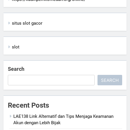
situs slot gacor
slot
Search
SEARCH
Recent Posts
LAE138 Link Alternatif dan Tips Menjaga Keamanan
Akun dengan Lebih Bijak