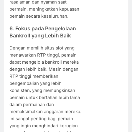
rasa aman dan nyaman saat
bermain, meningkatkan kepuasan
pemain secara keseluruhan.
6.
Fokus pada Pengelolaan
Bankroll yang Lebih Baik
Dengan memilih situs slot yang
menawarkan RTP tinggi, pemain
dapat mengelola bankroll mereka
dengan lebih baik. Mesin dengan
RTP tinggi memberikan
pengembalian yang lebih
konsisten, yang memungkinkan
pemain untuk bertahan lebih lama
dalam permainan dan
memaksimalkan anggaran mereka.
Ini sangat penting bagi pemain
yang ingin menghindari kerugian