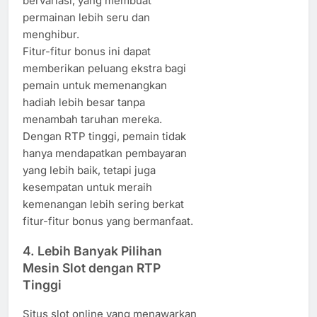
bervariasi, yang membuat
permainan lebih seru dan
menghibur.
Fitur-fitur bonus ini dapat
memberikan peluang ekstra bagi
pemain untuk memenangkan
hadiah lebih besar tanpa
menambah taruhan mereka.
Dengan RTP tinggi, pemain tidak
hanya mendapatkan pembayaran
yang lebih baik, tetapi juga
kesempatan untuk meraih
kemenangan lebih sering berkat
fitur-fitur bonus yang bermanfaat.
4.
Lebih Banyak Pilihan
Mesin Slot dengan RTP
Tinggi
Situs slot online yang menawarkan