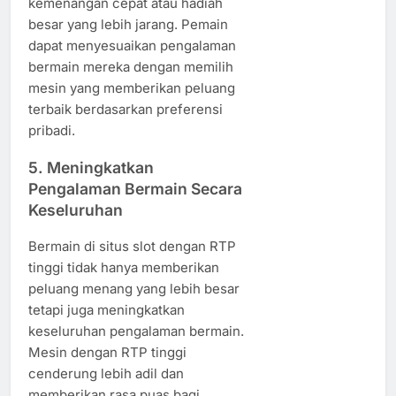
kemenangan cepat atau hadiah
besar yang lebih jarang. Pemain
dapat menyesuaikan pengalaman
bermain mereka dengan memilih
mesin yang memberikan peluang
terbaik berdasarkan preferensi
pribadi.
5.
Meningkatkan
Pengalaman Bermain Secara
Keseluruhan
Bermain di situs slot dengan RTP
tinggi tidak hanya memberikan
peluang menang yang lebih besar
tetapi juga meningkatkan
keseluruhan pengalaman bermain.
Mesin dengan RTP tinggi
cenderung lebih adil dan
memberikan rasa puas bagi