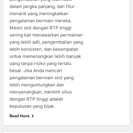
dalam jangka panjang, dan fitur
menarik yang meningkatkan
pengalaman bermain mereka.
Mesin slot dengan RTP tinggi
sering kali menawarkan permainan
yang lebih adil, pengembalian yang
lebih konsisten, dan kesempatan
untuk memenangkan lebih banyak
uang tanpa risiko yang terlalu
besar. Jika Anda mencari
pengalaman bermain slot yang
lebih menguntungkan dan
menyenangkan, memilih situs
dengan RTP tinggi adalah
keputusan yang bijak.
Read More