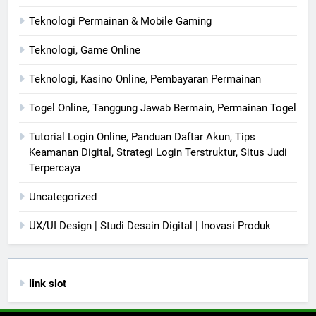
Teknologi Permainan & Mobile Gaming
Teknologi, Game Online
Teknologi, Kasino Online, Pembayaran Permainan
Togel Online, Tanggung Jawab Bermain, Permainan Togel
Tutorial Login Online, Panduan Daftar Akun, Tips
Keamanan Digital, Strategi Login Terstruktur, Situs Judi
Terpercaya
Uncategorized
UX/UI Design | Studi Desain Digital | Inovasi Produk
link slot