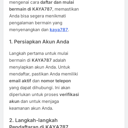
mengenai cara
daftar dan mulai
bermain di KAYA787
, memastikan
Anda bisa segera menikmati
pengalaman bermain yang
menyenangkan dan
kaya787
.
1.
Persiapkan Akun Anda
Langkah pertama untuk mulai
bermain di
KAYA787
adalah
menyiapkan akun Anda. Untuk
mendaftar, pastikan Anda memiliki
email aktif
dan
nomor telepon
yang dapat dihubungi. Ini akan
diperlukan untuk proses
verifikasi
akun
dan untuk menjaga
keamanan akun Anda.
2.
Langkah-langkah
Pendaftaran di KAYA787