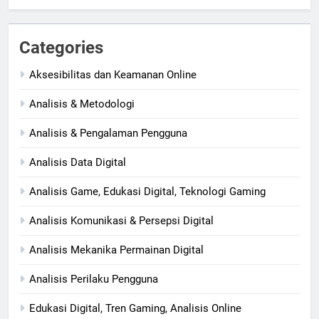
Categories
Aksesibilitas dan Keamanan Online
Analisis & Metodologi
Analisis & Pengalaman Pengguna
Analisis Data Digital
Analisis Game, Edukasi Digital, Teknologi Gaming
Analisis Komunikasi & Persepsi Digital
Analisis Mekanika Permainan Digital
Analisis Perilaku Pengguna
Edukasi Digital, Tren Gaming, Analisis Online