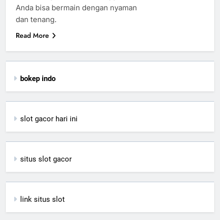
Anda bisa bermain dengan nyaman
dan tenang.
Read More
bokep indo
slot gacor hari ini
situs slot gacor
link situs slot