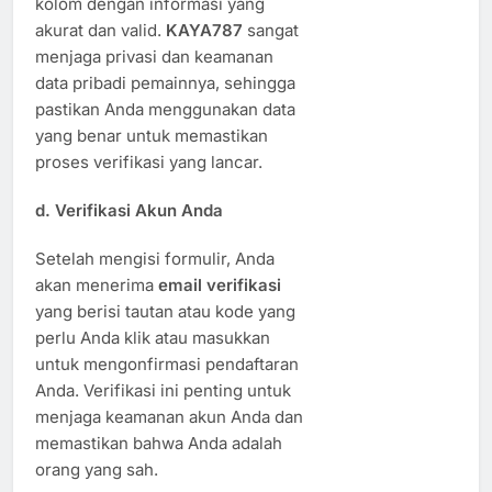
kolom dengan informasi yang
akurat dan valid.
KAYA787
sangat
menjaga privasi dan keamanan
data pribadi pemainnya, sehingga
pastikan Anda menggunakan data
yang benar untuk memastikan
proses verifikasi yang lancar.
d. Verifikasi Akun Anda
Setelah mengisi formulir, Anda
akan menerima
email verifikasi
yang berisi tautan atau kode yang
perlu Anda klik atau masukkan
untuk mengonfirmasi pendaftaran
Anda. Verifikasi ini penting untuk
menjaga keamanan akun Anda dan
memastikan bahwa Anda adalah
orang yang sah.