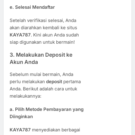
e. Selesai Mendaftar
Setelah verifikasi selesai, Anda
akan diarahkan kembali ke situs
KAYA787
. Kini akun Anda sudah
siap digunakan untuk bermain!
3.
Melakukan Deposit ke
Akun Anda
Sebelum mulai bermain, Anda
perlu melakukan
deposit
pertama
Anda. Berikut adalah cara untuk
melakukannya:
a. Pilih Metode Pembayaran yang
Diinginkan
KAYA787
menyediakan berbagai