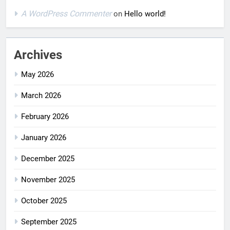
A WordPress Commenter
on
Hello world!
Archives
May 2026
March 2026
February 2026
January 2026
December 2025
November 2025
October 2025
September 2025