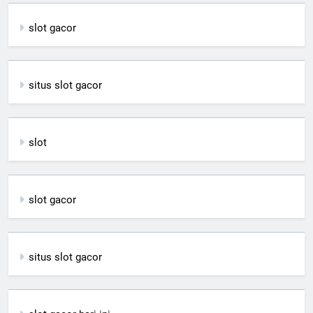
slot gacor
situs slot gacor
slot
slot gacor
situs slot gacor