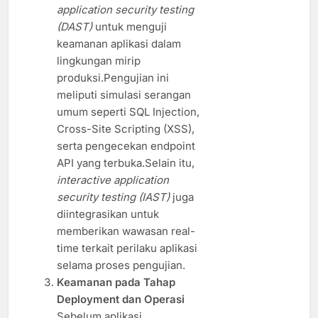
application security testing
(DAST)
untuk menguji
keamanan aplikasi dalam
lingkungan mirip
produksi.Pengujian ini
meliputi simulasi serangan
umum seperti SQL Injection,
Cross-Site Scripting (XSS),
serta pengecekan endpoint
API yang terbuka.Selain itu,
interactive application
security testing (IAST)
juga
diintegrasikan untuk
memberikan wawasan real-
time terkait perilaku aplikasi
selama proses pengujian.
Keamanan pada Tahap
Deployment dan Operasi
Sebelum aplikasi