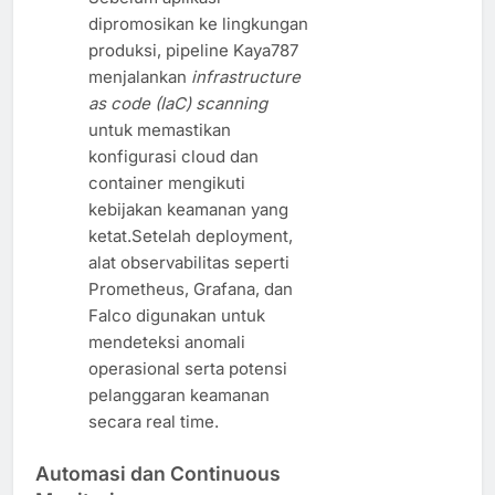
dipromosikan ke lingkungan
produksi, pipeline Kaya787
menjalankan
infrastructure
as code (IaC) scanning
untuk memastikan
konfigurasi cloud dan
container mengikuti
kebijakan keamanan yang
ketat.Setelah deployment,
alat observabilitas seperti
Prometheus, Grafana, dan
Falco digunakan untuk
mendeteksi anomali
operasional serta potensi
pelanggaran keamanan
secara real time.
Automasi dan Continuous