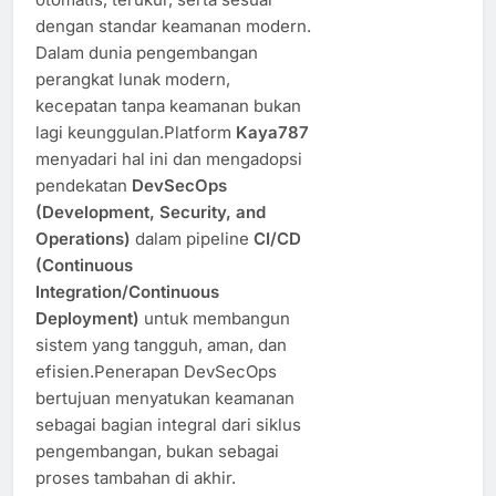
dengan standar keamanan modern.
Dalam dunia pengembangan
perangkat lunak modern,
kecepatan tanpa keamanan bukan
lagi keunggulan.Platform
Kaya787
menyadari hal ini dan mengadopsi
pendekatan
DevSecOps
(Development, Security, and
Operations)
dalam pipeline
CI/CD
(Continuous
Integration/Continuous
Deployment)
untuk membangun
sistem yang tangguh, aman, dan
efisien.Penerapan DevSecOps
bertujuan menyatukan keamanan
sebagai bagian integral dari siklus
pengembangan, bukan sebagai
proses tambahan di akhir.