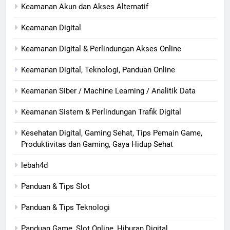
Keamanan Akun dan Akses Alternatif
Keamanan Digital
Keamanan Digital & Perlindungan Akses Online
Keamanan Digital, Teknologi, Panduan Online
Keamanan Siber / Machine Learning / Analitik Data
Keamanan Sistem & Perlindungan Trafik Digital
Kesehatan Digital, Gaming Sehat, Tips Pemain Game,
Produktivitas dan Gaming, Gaya Hidup Sehat
lebah4d
Panduan & Tips Slot
Panduan & Tips Teknologi
Panduan Game, Slot Online, Hiburan Digital