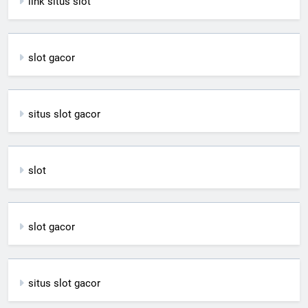
link situs slot
slot gacor
situs slot gacor
slot
slot gacor
situs slot gacor