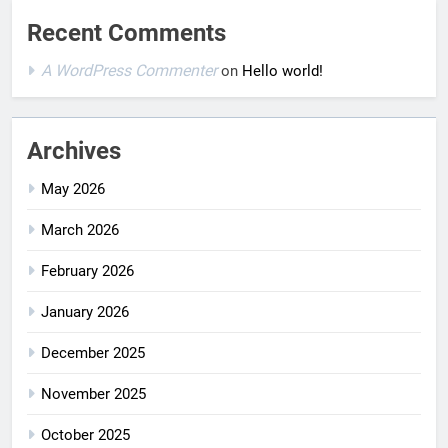
Recent Comments
A WordPress Commenter
on
Hello world!
Archives
May 2026
March 2026
February 2026
January 2026
December 2025
November 2025
October 2025