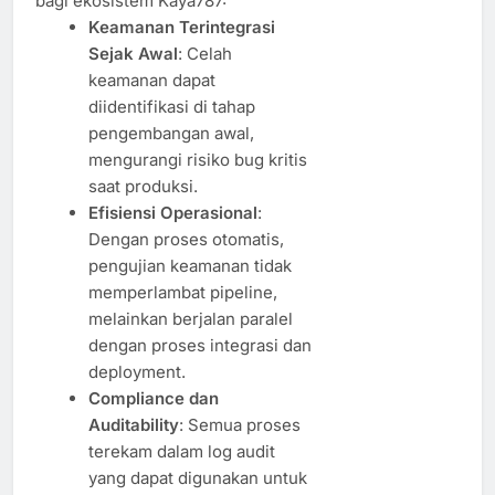
bagi ekosistem Kaya787:
Keamanan Terintegrasi
Sejak Awal
: Celah
keamanan dapat
diidentifikasi di tahap
pengembangan awal,
mengurangi risiko bug kritis
saat produksi.
Efisiensi Operasional
:
Dengan proses otomatis,
pengujian keamanan tidak
memperlambat pipeline,
melainkan berjalan paralel
dengan proses integrasi dan
deployment.
Compliance dan
Auditability
: Semua proses
terekam dalam log audit
yang dapat digunakan untuk