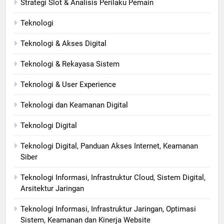
Strategi Slot & Analisis Perilaku Pemain
Teknologi
Teknologi & Akses Digital
Teknologi & Rekayasa Sistem
Teknologi & User Experience
Teknologi dan Keamanan Digital
Teknologi Digital
Teknologi Digital, Panduan Akses Internet, Keamanan
Siber
Teknologi Informasi, Infrastruktur Cloud, Sistem Digital,
Arsitektur Jaringan
Teknologi Informasi, Infrastruktur Jaringan, Optimasi
Sistem, Keamanan dan Kinerja Website