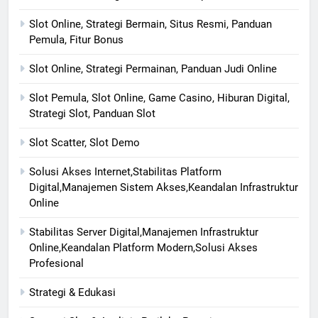
Slot Online, Strategi Bermain, Situs Resmi, Panduan
Pemula, Fitur Bonus
Slot Online, Strategi Permainan, Panduan Judi Online
Slot Pemula, Slot Online, Game Casino, Hiburan Digital,
Strategi Slot, Panduan Slot
Slot Scatter, Slot Demo
Solusi Akses Internet,Stabilitas Platform
Digital,Manajemen Sistem Akses,Keandalan Infrastruktur
Online
Stabilitas Server Digital,Manajemen Infrastruktur
Online,Keandalan Platform Modern,Solusi Akses
Profesional
Strategi & Edukasi