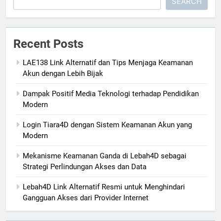
SEARCH
Recent Posts
LAE138 Link Alternatif dan Tips Menjaga Keamanan
Akun dengan Lebih Bijak
Dampak Positif Media Teknologi terhadap Pendidikan
Modern
Login Tiara4D dengan Sistem Keamanan Akun yang
Modern
Mekanisme Keamanan Ganda di Lebah4D sebagai
Strategi Perlindungan Akses dan Data
Lebah4D Link Alternatif Resmi untuk Menghindari
Gangguan Akses dari Provider Internet