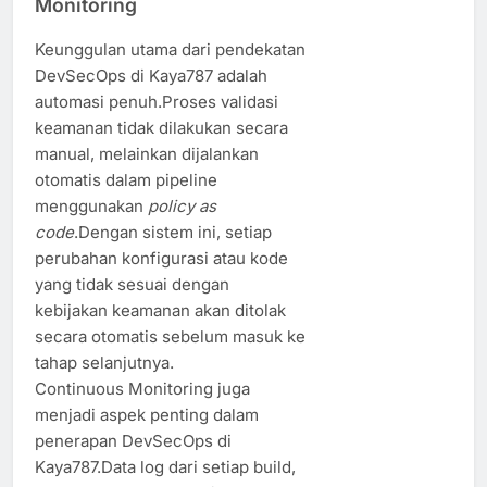
Monitoring
Keunggulan utama dari pendekatan
DevSecOps di Kaya787 adalah
automasi penuh.Proses validasi
keamanan tidak dilakukan secara
manual, melainkan dijalankan
otomatis dalam pipeline
menggunakan
policy as
code
.Dengan sistem ini, setiap
perubahan konfigurasi atau kode
yang tidak sesuai dengan
kebijakan keamanan akan ditolak
secara otomatis sebelum masuk ke
tahap selanjutnya.
Continuous Monitoring juga
menjadi aspek penting dalam
penerapan DevSecOps di
Kaya787.Data log dari setiap build,