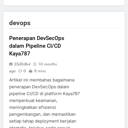
devops
Penerapan DevSecOps
dalam Pipeline CI/CD
Kaya787
25d0db4
10 months
ago
0
8 mins
Artikel ini membahas bagaimana
penerapan DevSecOps dalam
pipeline CI/CD di platform Kaya787
memperkuat keamanan,
meningkatkan efisiensi
pengembangan, dan memastikan
setiap tahap deployment berjalan
otomatis, terukur, serta sesuai