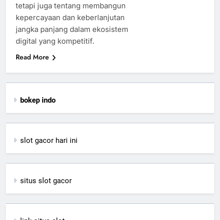
tetapi juga tentang membangun
kepercayaan dan keberlanjutan
jangka panjang dalam ekosistem
digital yang kompetitif.
Read More
bokep indo
slot gacor hari ini
situs slot gacor