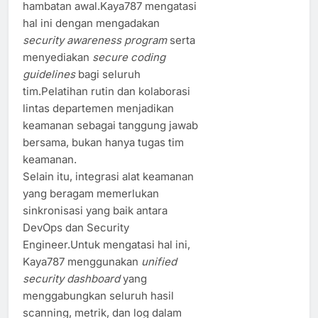
hambatan awal.Kaya787 mengatasi
hal ini dengan mengadakan
security awareness program
serta
menyediakan
secure coding
guidelines
bagi seluruh
tim.Pelatihan rutin dan kolaborasi
lintas departemen menjadikan
keamanan sebagai tanggung jawab
bersama, bukan hanya tugas tim
keamanan.
Selain itu, integrasi alat keamanan
yang beragam memerlukan
sinkronisasi yang baik antara
DevOps dan Security
Engineer.Untuk mengatasi hal ini,
Kaya787 menggunakan
unified
security dashboard
yang
menggabungkan seluruh hasil
scanning, metrik, dan log dalam