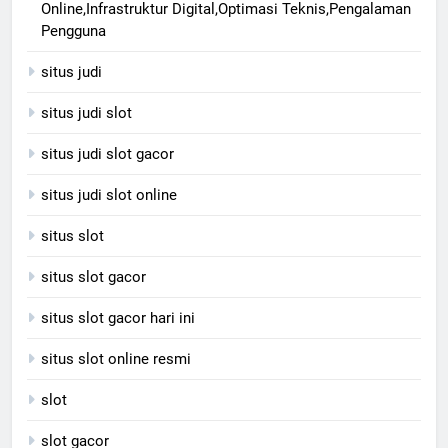
Online,Infrastruktur Digital,Optimasi Teknis,Pengalaman
Pengguna
situs judi
situs judi slot
situs judi slot gacor
situs judi slot online
situs slot
situs slot gacor
situs slot gacor hari ini
situs slot online resmi
slot
slot gacor