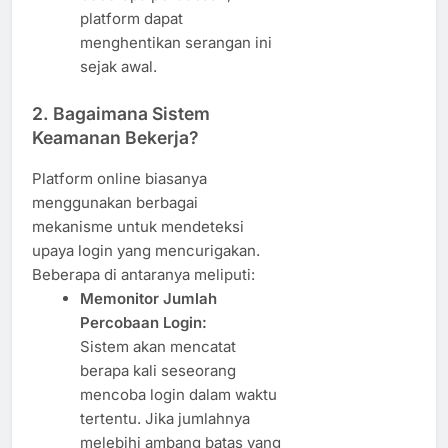
platform dapat
menghentikan serangan ini
sejak awal.
2. Bagaimana Sistem
Keamanan Bekerja?
Platform online biasanya
menggunakan berbagai
mekanisme untuk mendeteksi
upaya login yang mencurigakan.
Beberapa di antaranya meliputi:
Memonitor Jumlah
Percobaan Login:
Sistem akan mencatat
berapa kali seseorang
mencoba login dalam waktu
tertentu. Jika jumlahnya
melebihi ambang batas yang