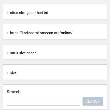
situs slot gacor hari ini
https://kadinpemkomedan.org/online/
situs slot gacor
slot
Search
SEARCH