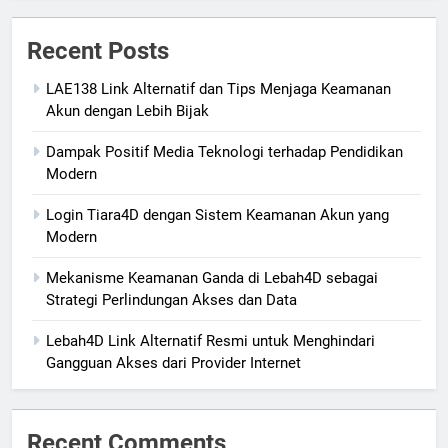
Recent Posts
LAE138 Link Alternatif dan Tips Menjaga Keamanan
Akun dengan Lebih Bijak
Dampak Positif Media Teknologi terhadap Pendidikan
Modern
Login Tiara4D dengan Sistem Keamanan Akun yang
Modern
Mekanisme Keamanan Ganda di Lebah4D sebagai
Strategi Perlindungan Akses dan Data
Lebah4D Link Alternatif Resmi untuk Menghindari
Gangguan Akses dari Provider Internet
Recent Comments