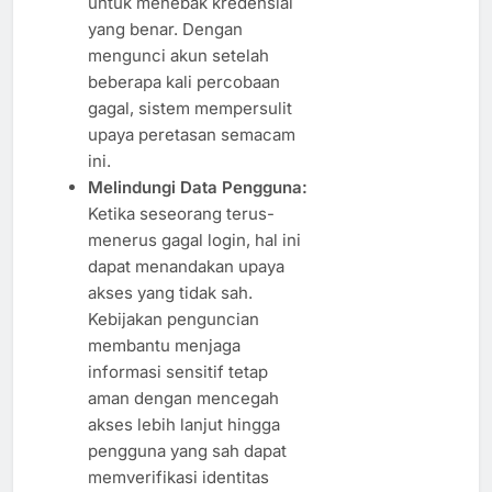
untuk menebak kredensial
yang benar. Dengan
mengunci akun setelah
beberapa kali percobaan
gagal, sistem mempersulit
upaya peretasan semacam
ini.
Melindungi Data Pengguna:
Ketika seseorang terus-
menerus gagal login, hal ini
dapat menandakan upaya
akses yang tidak sah.
Kebijakan penguncian
membantu menjaga
informasi sensitif tetap
aman dengan mencegah
akses lebih lanjut hingga
pengguna yang sah dapat
memverifikasi identitas