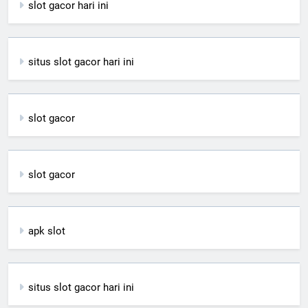
slot gacor hari ini
situs slot gacor hari ini
slot gacor
slot gacor
apk slot
situs slot gacor hari ini