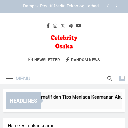
Skip
Login Tiara4D dengan Sistem Keamanan Akun
to
yang Modern
content
Mekanisme Keamanan Ganda di Lebah4D sebagai
Strategi Perlindungan Akses dan Data
LAE138 Link Alternatif dan Tips Menjaga
Keamanan Akun dengan Lebih Bijak
Dampak Positif Media Teknologi terhadap
Pendidikan Modern
Celebrity Osaka
Dapatkan Berita Dan Informasi Hiburan
Login Tiara4D dengan Sistem Keamanan Akun
NEWSLETTER
RANDOM NEWS
yang Modern
Terbaru Dari Dunia Selebriti Di Celebrity
Mekanisme Keamanan Ganda di Lebah4D sebagai
Osaka.
Strategi Perlindungan Akses dan Data
MENU
LAE138 Link Alternatif dan Tips Menjaga Keamanan Akun deng
HEADLINES
3 Months Ago
Home
makan alami