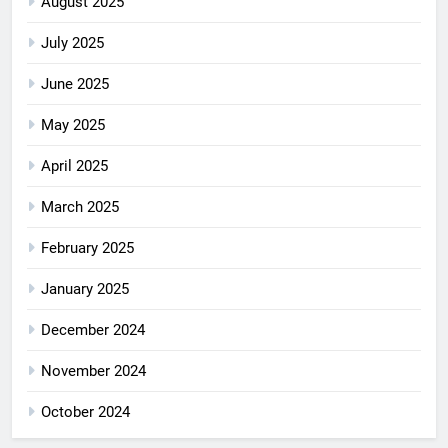
August 2025
July 2025
June 2025
May 2025
April 2025
March 2025
February 2025
January 2025
December 2024
November 2024
October 2024