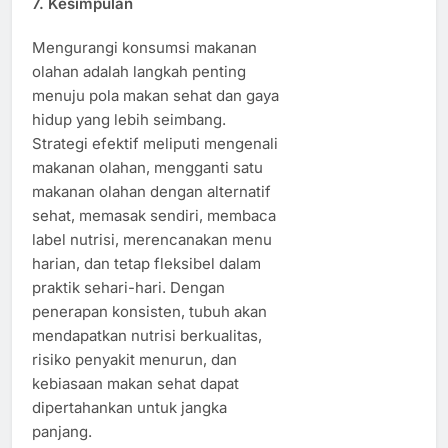
7. Kesimpulan
Mengurangi konsumsi makanan
olahan adalah langkah penting
menuju pola makan sehat dan gaya
hidup yang lebih seimbang.
Strategi efektif meliputi mengenali
makanan olahan, mengganti satu
makanan olahan dengan alternatif
sehat, memasak sendiri, membaca
label nutrisi, merencanakan menu
harian, dan tetap fleksibel dalam
praktik sehari-hari. Dengan
penerapan konsisten, tubuh akan
mendapatkan nutrisi berkualitas,
risiko penyakit menurun, dan
kebiasaan makan sehat dapat
dipertahankan untuk jangka
panjang.