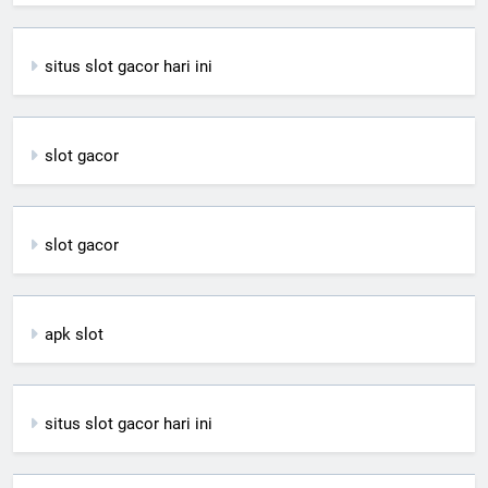
situs slot gacor hari ini
slot gacor
slot gacor
apk slot
situs slot gacor hari ini