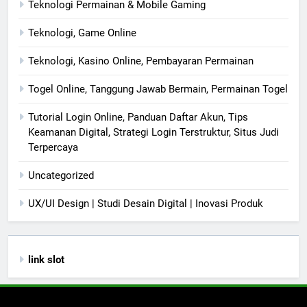
Teknologi Permainan & Mobile Gaming
Teknologi, Game Online
Teknologi, Kasino Online, Pembayaran Permainan
Togel Online, Tanggung Jawab Bermain, Permainan Togel
Tutorial Login Online, Panduan Daftar Akun, Tips
Keamanan Digital, Strategi Login Terstruktur, Situs Judi
Terpercaya
Uncategorized
UX/UI Design | Studi Desain Digital | Inovasi Produk
link slot