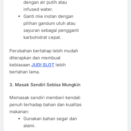
dengan air putih atau
infused water.
Ganti mie instan dengan
pilihan gandum utuh atau
sayuran sebagai pengganti
karbohidrat cepat.
Perubahan bertahap lebih mudah
diterapkan dan membuat
kebiasaan
JUDI SLOT
lebih
bertahan lama.
3. Masak Sendiri Sebisa Mungkin
Memasak sendiri memberi kendali
penuh terhadap bahan dan kualitas
makanan:
Gunakan bahan segar dan
alami.