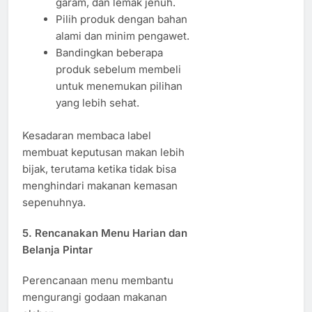
garam, dan lemak jenuh.
Pilih produk dengan bahan
alami dan minim pengawet.
Bandingkan beberapa
produk sebelum membeli
untuk menemukan pilihan
yang lebih sehat.
Kesadaran membaca label
membuat keputusan makan lebih
bijak, terutama ketika tidak bisa
menghindari makanan kemasan
sepenuhnya.
5. Rencanakan Menu Harian dan
Belanja Pintar
Perencanaan menu membantu
mengurangi godaan makanan