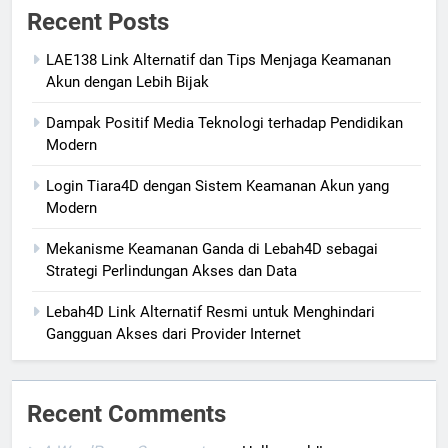
Recent Posts
LAE138 Link Alternatif dan Tips Menjaga Keamanan
Akun dengan Lebih Bijak
Dampak Positif Media Teknologi terhadap Pendidikan
Modern
Login Tiara4D dengan Sistem Keamanan Akun yang
Modern
Mekanisme Keamanan Ganda di Lebah4D sebagai
Strategi Perlindungan Akses dan Data
Lebah4D Link Alternatif Resmi untuk Menghindari
Gangguan Akses dari Provider Internet
Recent Comments