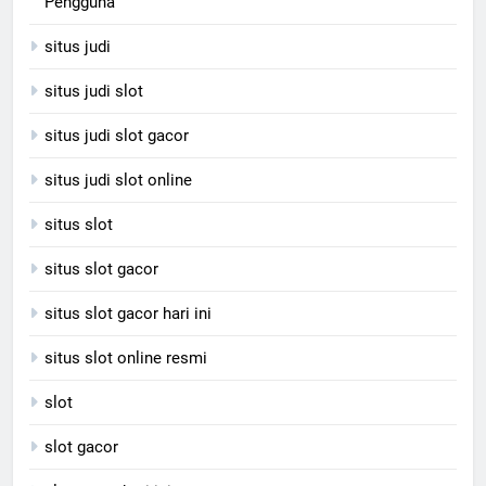
Pengguna
situs judi
situs judi slot
situs judi slot gacor
situs judi slot online
situs slot
situs slot gacor
situs slot gacor hari ini
situs slot online resmi
slot
slot gacor