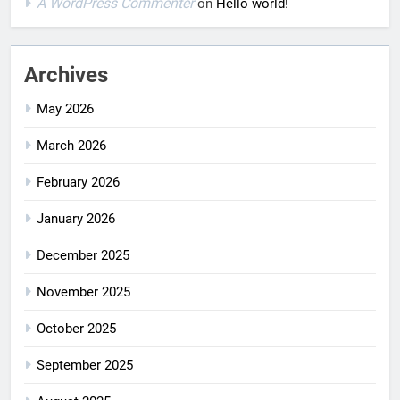
A WordPress Commenter
on
Hello world!
Archives
May 2026
March 2026
February 2026
January 2026
December 2025
November 2025
October 2025
September 2025