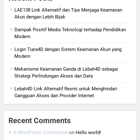
LAE138 Link Alternatif dan Tips Menjaga Keamanan
Akun dengan Lebih Bijak
Dampak Positif Media Teknologi terhadap Pendidikan
Modern
Login Tiara4D dengan Sistem Keamanan Akun yang
Modern
Mekanisme Keamanan Ganda di Lebah4D sebagai
Strategi Perlindungan Akses dan Data
Lebah4D Link Alternatif Resmi untuk Menghindari
Gangguan Akses dari Provider Internet
Recent Comments
A WordPress Commenter
on
Hello world!