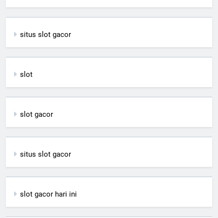
situs slot gacor
slot
slot gacor
situs slot gacor
slot gacor hari ini