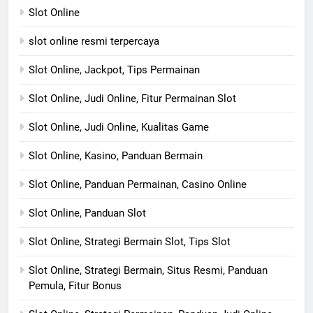
Slot Online
slot online resmi terpercaya
Slot Online, Jackpot, Tips Permainan
Slot Online, Judi Online, Fitur Permainan Slot
Slot Online, Judi Online, Kualitas Game
Slot Online, Kasino, Panduan Bermain
Slot Online, Panduan Permainan, Casino Online
Slot Online, Panduan Slot
Slot Online, Strategi Bermain Slot, Tips Slot
Slot Online, Strategi Bermain, Situs Resmi, Panduan
Pemula, Fitur Bonus