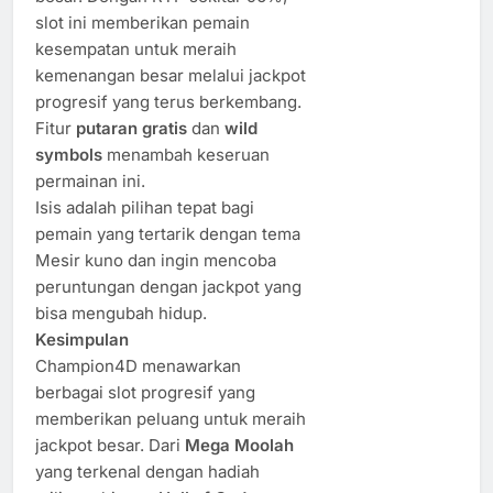
slot ini memberikan pemain
kesempatan untuk meraih
kemenangan besar melalui jackpot
progresif yang terus berkembang.
Fitur
putaran gratis
dan
wild
symbols
menambah keseruan
permainan ini.
Isis adalah pilihan tepat bagi
pemain yang tertarik dengan tema
Mesir kuno dan ingin mencoba
peruntungan dengan jackpot yang
bisa mengubah hidup.
Kesimpulan
Champion4D menawarkan
berbagai slot progresif yang
memberikan peluang untuk meraih
jackpot besar. Dari
Mega Moolah
yang terkenal dengan hadiah