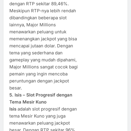
dengan RTP sekitar 89,46%.
Meskipun RTP-nya lebih rendah
dibandingkan beberapa slot
lainnya, Major Millions
menawarkan peluang untuk
memenangkan jackpot yang bisa
mencapai jutaan dolar. Dengan
tema yang sederhana dan
gameplay yang mudah dipahami,
Major Millions sangat cocok bagi
pemain yang ingin mencoba
peruntungan dengan jackpot
besar.
5. Isis – Slot Progresif dengan
Tema Mesir Kuno
Isis
adalah slot progresif dengan
tema Mesir Kuno yang juga
menawarkan peluang jackpot
besar. Dengan RTP sekitar 96%,