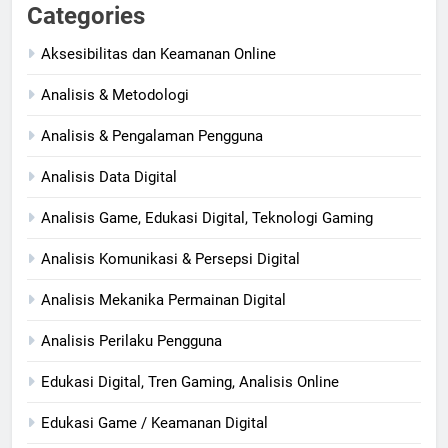
Categories
Aksesibilitas dan Keamanan Online
Analisis & Metodologi
Analisis & Pengalaman Pengguna
Analisis Data Digital
Analisis Game, Edukasi Digital, Teknologi Gaming
Analisis Komunikasi & Persepsi Digital
Analisis Mekanika Permainan Digital
Analisis Perilaku Pengguna
Edukasi Digital, Tren Gaming, Analisis Online
Edukasi Game / Keamanan Digital