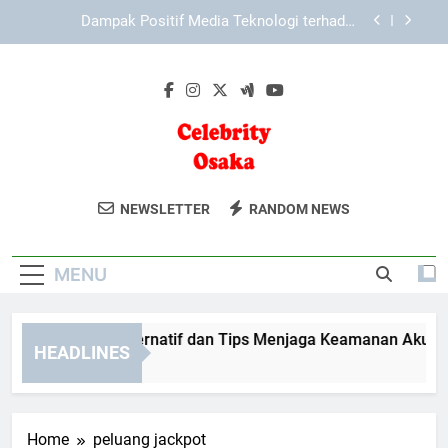
Pendidikan Modern
Skip
Login Tiara4D dengan Sistem Keamanan Akun
to
yang Modern
content
Mekanisme Keamanan Ganda di Lebah4D sebagai
Strategi Perlindungan Akses dan Data
LAE138 Link Alternatif dan Tips Menjaga
Keamanan Akun dengan Lebih Bijak
Dampak Positif Media Teknologi terhadap
Pendidikan Modern
Celebrity Osaka
Dapatkan Berita Dan Informasi Hiburan
Login Tiara4D dengan Sistem Keamanan Akun
NEWSLETTER
RANDOM NEWS
Terbaru Dari Dunia Selebriti Di Celebrity
yang Modern
Osaka.
Mekanisme Keamanan Ganda di Lebah4D sebagai
Strategi Perlindungan Akses dan Data
MENU
LAE138 Link Alternatif dan Tips Menjaga Keamanan Akun deng
HEADLINES
3 Months Ago
Home
peluang jackpot