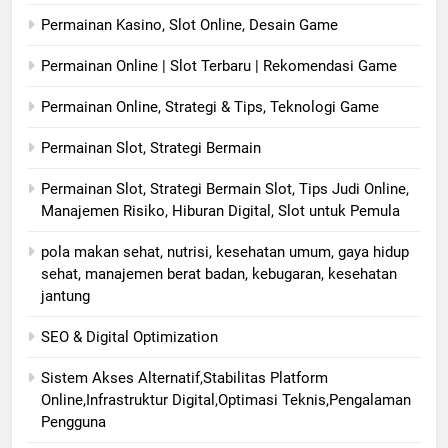
Permainan Kasino, Slot Online, Desain Game
Permainan Online | Slot Terbaru | Rekomendasi Game
Permainan Online, Strategi & Tips, Teknologi Game
Permainan Slot, Strategi Bermain
Permainan Slot, Strategi Bermain Slot, Tips Judi Online,
Manajemen Risiko, Hiburan Digital, Slot untuk Pemula
pola makan sehat, nutrisi, kesehatan umum, gaya hidup
sehat, manajemen berat badan, kebugaran, kesehatan
jantung
SEO & Digital Optimization
Sistem Akses Alternatif,Stabilitas Platform
Online,Infrastruktur Digital,Optimasi Teknis,Pengalaman
Pengguna