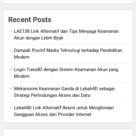
Recent Posts
LAE138 Link Alternatif dan Tips Menjaga Keamanan
Akun dengan Lebih Bijak
Dampak Positif Media Teknologi terhadap Pendidikan
Modern
Login Tiara4D dengan Sistem Keamanan Akun yang
Modern
Mekanisme Keamanan Ganda di Lebah4D sebagai
Strategi Perlindungan Akses dan Data
Lebah4D Link Alternatif Resmi untuk Menghindari
Gangguan Akses dari Provider Internet