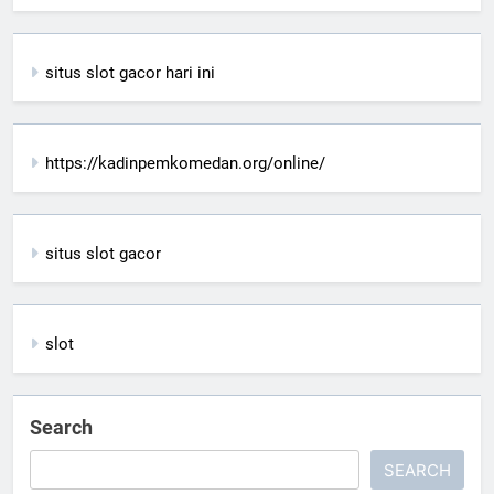
situs slot gacor hari ini
https://kadinpemkomedan.org/online/
situs slot gacor
slot
Search
SEARCH