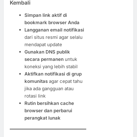
Kembali
Simpan link aktif di
bookmark browser Anda
Langganan email notifikasi
dari situs resmi agar selalu
mendapat update
Gunakan DNS publik
secara permanen
untuk
koneksi yang lebih stabil
Aktifkan notifikasi di grup
komunitas
agar cepat tahu
jika ada gangguan atau
rotasi link
Rutin bersihkan cache
browser dan perbarui
perangkat lunak