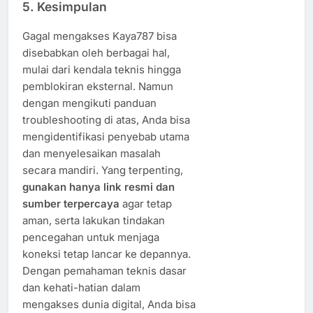
5. Kesimpulan
Gagal mengakses Kaya787 bisa
disebabkan oleh berbagai hal,
mulai dari kendala teknis hingga
pemblokiran eksternal. Namun
dengan mengikuti panduan
troubleshooting di atas, Anda bisa
mengidentifikasi penyebab utama
dan menyelesaikan masalah
secara mandiri. Yang terpenting,
gunakan hanya link resmi dan
sumber terpercaya
agar tetap
aman, serta lakukan tindakan
pencegahan untuk menjaga
koneksi tetap lancar ke depannya.
Dengan pemahaman teknis dasar
dan kehati-hatian dalam
mengakses dunia digital, Anda bisa