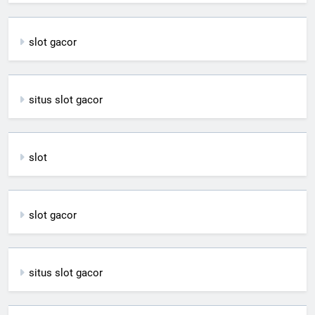
slot gacor
situs slot gacor
slot
slot gacor
situs slot gacor