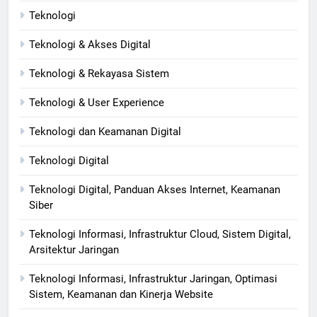
Teknologi
Teknologi & Akses Digital
Teknologi & Rekayasa Sistem
Teknologi & User Experience
Teknologi dan Keamanan Digital
Teknologi Digital
Teknologi Digital, Panduan Akses Internet, Keamanan
Siber
Teknologi Informasi, Infrastruktur Cloud, Sistem Digital,
Arsitektur Jaringan
Teknologi Informasi, Infrastruktur Jaringan, Optimasi
Sistem, Keamanan dan Kinerja Website