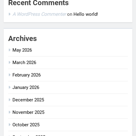
Recent Comments
A WordPress Commenter
on
Hello world!
Archives
May 2026
March 2026
February 2026
January 2026
December 2025
November 2025
October 2025