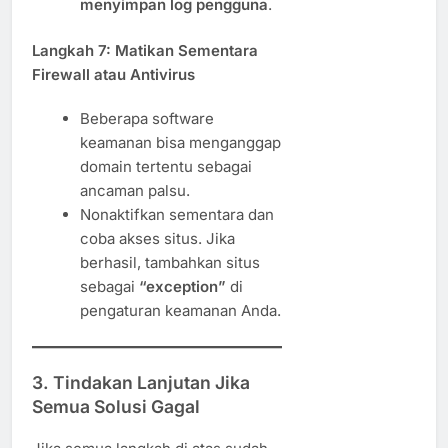
menyimpan log pengguna
.
Langkah 7: Matikan Sementara
Firewall atau Antivirus
Beberapa software
keamanan bisa menganggap
domain tertentu sebagai
ancaman palsu.
Nonaktifkan sementara dan
coba akses situs. Jika
berhasil, tambahkan situs
sebagai
“exception”
di
pengaturan keamanan Anda.
3. Tindakan Lanjutan Jika
Semua Solusi Gagal