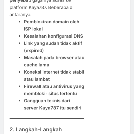
penyebab
gagalnya akses ke
platform Kaya787. Beberapa di
antaranya:
Pemblokiran domain oleh
ISP lokal
Kesalahan konfigurasi DNS
Link yang sudah tidak aktif
(expired)
Masalah pada browser atau
cache lama
Koneksi internet tidak stabil
atau lambat
Firewall atau antivirus yang
memblokir situs tertentu
Gangguan teknis dari
server Kaya787 itu sendiri
2. Langkah-Langkah