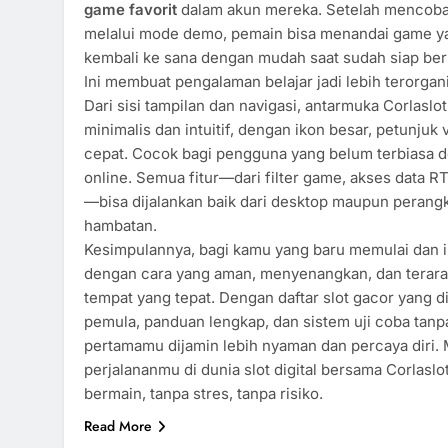
game favorit
dalam akun mereka. Setelah mencoba
melalui mode demo, pemain bisa menandai game ya
kembali ke sana dengan mudah saat sudah siap be
Ini membuat pengalaman belajar jadi lebih terorgani
Dari sisi tampilan dan navigasi, antarmuka Corlaslo
minimalis dan intuitif, dengan ikon besar, petunjuk 
cepat. Cocok bagi pengguna yang belum terbiasa 
online. Semua fitur—dari filter game, akses data RTP
—bisa dijalankan baik dari desktop maupun perangk
hambatan.
Kesimpulannya, bagi kamu yang baru memulai dan i
dengan cara yang aman, menyenangkan, dan terar
tempat yang tepat. Dengan daftar slot gacor yang d
pemula, panduan lengkap, dan sistem uji coba tan
pertamamu dijamin lebih nyaman dan percaya diri. 
perjalananmu di dunia slot digital bersama Corlasl
bermain, tanpa stres, tanpa risiko.
Read More