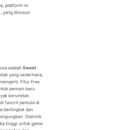
, platform ini
”
, yang disusun
mula adalah
Sweet
 letak yang sederhana,
mengerti. Fitur free
untuk pemain baru
yak kerumitan.
di favorit pemula di
a bertingkat dan
bingungkan. Statistik
gka tinggi untuk game