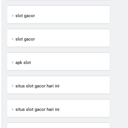
slot gacor
slot gacor
apk slot
situs slot gacor hari ini
situs slot gacor hari ini