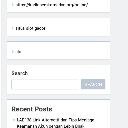
https://kadinpemkomedan.org/online/
situs slot gacor
slot
Search
SEARCH
Recent Posts
LAE138 Link Alternatif dan Tips Menjaga
Keamanan Akun dengan Lebih Bijak