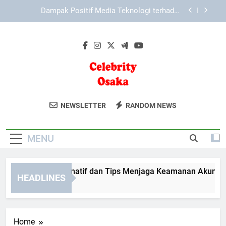
Skip
Login Tiara4D dengan Sistem Keamanan Akun
to
yang Modern
content
Mekanisme Keamanan Ganda di Lebah4D sebagai
Strategi Perlindungan Akses dan Data
LAE138 Link Alternatif dan Tips Menjaga
Keamanan Akun dengan Lebih Bijak
Dampak Positif Media Teknologi terhadap
Pendidikan Modern
Celebrity Osaka
Dapatkan Berita Dan Informasi Hiburan
Login Tiara4D dengan Sistem Keamanan Akun
NEWSLETTER
RANDOM NEWS
yang Modern
Terbaru Dari Dunia Selebriti Di Celebrity
Mekanisme Keamanan Ganda di Lebah4D sebagai
Osaka.
Strategi Perlindungan Akses dan Data
MENU
E138 Link Alternatif dan Tips Menjaga Keamanan Akun denga
HEADLINES
Months Ago
Home