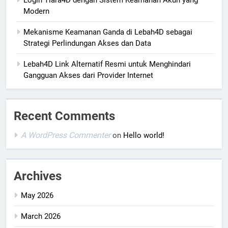
Login Tiara4D dengan Sistem Keamanan Akun yang
Modern
Mekanisme Keamanan Ganda di Lebah4D sebagai
Strategi Perlindungan Akses dan Data
Lebah4D Link Alternatif Resmi untuk Menghindari
Gangguan Akses dari Provider Internet
Recent Comments
A WordPress Commenter
on
Hello world!
Archives
May 2026
March 2026