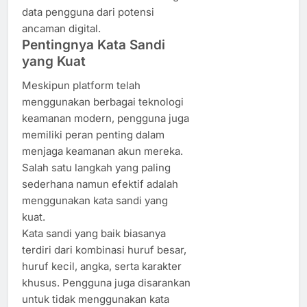
data pengguna dari potensi
ancaman digital.
Pentingnya Kata Sandi
yang Kuat
Meskipun platform telah
menggunakan berbagai teknologi
keamanan modern, pengguna juga
memiliki peran penting dalam
menjaga keamanan akun mereka.
Salah satu langkah yang paling
sederhana namun efektif adalah
menggunakan kata sandi yang
kuat.
Kata sandi yang baik biasanya
terdiri dari kombinasi huruf besar,
huruf kecil, angka, serta karakter
khusus. Pengguna juga disarankan
untuk tidak menggunakan kata