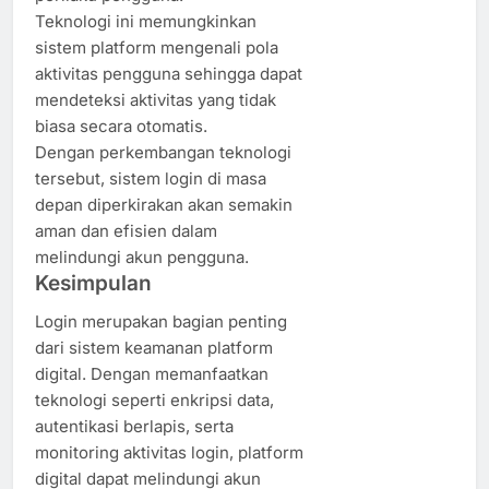
Teknologi ini memungkinkan
sistem platform mengenali pola
aktivitas pengguna sehingga dapat
mendeteksi aktivitas yang tidak
biasa secara otomatis.
Dengan perkembangan teknologi
tersebut, sistem login di masa
depan diperkirakan akan semakin
aman dan efisien dalam
melindungi akun pengguna.
Kesimpulan
Login merupakan bagian penting
dari sistem keamanan platform
digital. Dengan memanfaatkan
teknologi seperti enkripsi data,
autentikasi berlapis, serta
monitoring aktivitas login, platform
digital dapat melindungi akun