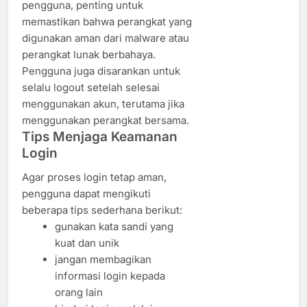
pengguna, penting untuk
memastikan bahwa perangkat yang
digunakan aman dari malware atau
perangkat lunak berbahaya.
Pengguna juga disarankan untuk
selalu logout setelah selesai
menggunakan akun, terutama jika
menggunakan perangkat bersama.
Tips Menjaga Keamanan
Login
Agar proses login tetap aman,
pengguna dapat mengikuti
beberapa tips sederhana berikut:
gunakan kata sandi yang
kuat dan unik
jangan membagikan
informasi login kepada
orang lain