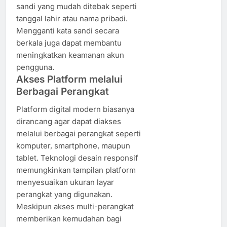
sandi yang mudah ditebak seperti
tanggal lahir atau nama pribadi.
Mengganti kata sandi secara
berkala juga dapat membantu
meningkatkan keamanan akun
pengguna.
Akses Platform melalui
Berbagai Perangkat
Platform digital modern biasanya
dirancang agar dapat diakses
melalui berbagai perangkat seperti
komputer, smartphone, maupun
tablet. Teknologi desain responsif
memungkinkan tampilan platform
menyesuaikan ukuran layar
perangkat yang digunakan.
Meskipun akses multi-perangkat
memberikan kemudahan bagi