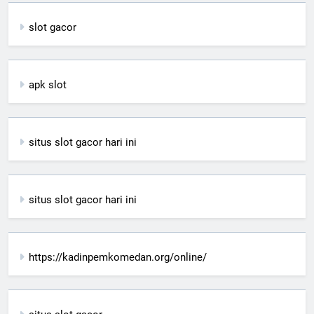
slot gacor
apk slot
situs slot gacor hari ini
situs slot gacor hari ini
https://kadinpemkomedan.org/online/