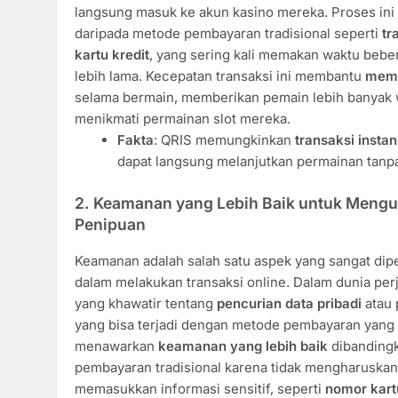
langsung masuk ke akun kasino mereka. Proses ini 
daripada metode pembayaran tradisional seperti
tr
kartu kredit
, yang sering kali memakan waktu bebe
lebih lama. Kecepatan transaksi ini membantu
memi
selama bermain, memberikan pemain lebih banyak 
menikmati permainan slot mereka.
Fakta
: QRIS memungkinkan
transaksi instan
dapat langsung melanjutkan permainan tan
2.
Keamanan yang Lebih Baik untuk Mengur
Penipuan
Keamanan adalah salah satu aspek yang sangat dip
dalam melakukan transaksi online. Dalam dunia per
yang khawatir tentang
pencurian data pribadi
atau 
yang bisa terjadi dengan metode pembayaran yang 
menawarkan
keamanan yang lebih baik
dibanding
pembayaran tradisional karena tidak mengharuska
memasukkan informasi sensitif, seperti
nomor kart