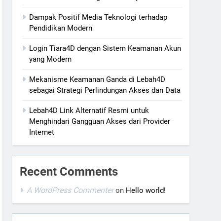
Dampak Positif Media Teknologi terhadap
Pendidikan Modern
Login Tiara4D dengan Sistem Keamanan Akun
yang Modern
Mekanisme Keamanan Ganda di Lebah4D
sebagai Strategi Perlindungan Akses dan Data
Lebah4D Link Alternatif Resmi untuk
Menghindari Gangguan Akses dari Provider
Internet
Recent Comments
A WordPress Commenter
on
Hello world!