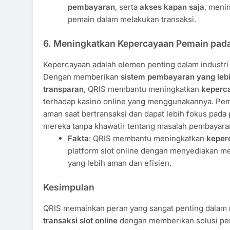
pembayaran
, serta
akses kapan saja
, meni
pemain dalam melakukan transaksi.
6.
Meningkatkan Kepercayaan Pemain pada 
Kepercayaan adalah elemen penting dalam industri 
Dengan memberikan
sistem pembayaran yang lebi
transparan
, QRIS membantu meningkatkan
keperc
terhadap kasino online yang menggunakannya. Pem
aman saat bertransaksi dan dapat lebih fokus pad
mereka tanpa khawatir tentang masalah pembayara
Fakta
: QRIS membantu meningkatkan
keper
platform slot online dengan menyediakan 
yang lebih aman dan efisien.
Kesimpulan
QRIS memainkan peran yang sangat penting dalam
transaksi slot online
dengan memberikan solusi p