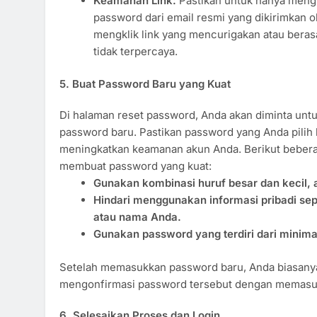
Keamanan Link:
Pastikan untuk hanya mengkl
password dari email resmi yang dikirimkan o
mengklik link yang mencurigakan atau beras
tidak terpercaya.
5.
Buat Password Baru yang Kuat
Di halaman reset password, Anda akan diminta un
password baru. Pastikan password yang Anda pilih 
meningkatkan keamanan akun Anda. Berikut bebera
membuat password yang kuat:
Gunakan kombinasi huruf besar dan kecil, 
Hindari menggunakan informasi pribadi sepe
atau nama Anda.
Gunakan password yang terdiri dari minimal
Setelah memasukkan password baru, Anda biasanya
mengonfirmasi password tersebut dengan memasukk
6.
Selesaikan Proses dan Login