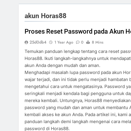
akun Horas88
Proses Reset Password pada Akun 
25d0db4
1 Year Ago
0
8 Mins
Temukan panduan lengkap tentang cara reset pas
Horas88. Ikuti langkah-langkahnya untuk mendapat
akun Anda dengan mudah dan aman.
Menghadapi masalah lupa password pada akun Hora
wajar terjadi, dan ini tidak perlu menjadi hambatan 
mengetahui cara untuk mengatasinya. Password ya
seringkali menjadi kendala bagi pengguna untuk d
mereka kembali. Untungnya, Horas88 menyediakan
password yang mudah dan aman untuk membantu 
kembali akses ke akun Anda. Pada artikel ini, kam
panduan langkah demi langkah mengenai cara mela
password di Horas88.