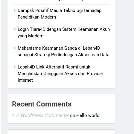
Dampak Positif Media Teknologi terhadap
Pendidikan Modern
Login Tiara4D dengan Sistem Keamanan Akun
yang Modern
Mekanisme Keamanan Ganda di Lebah4D
sebagai Strategi Perlindungan Akses dan Data
Lebah4D Link Alternatif Resmi untuk
Menghindari Gangguan Akses dari Provider
Internet
Recent Comments
A WordPress Commenter
on
Hello world!