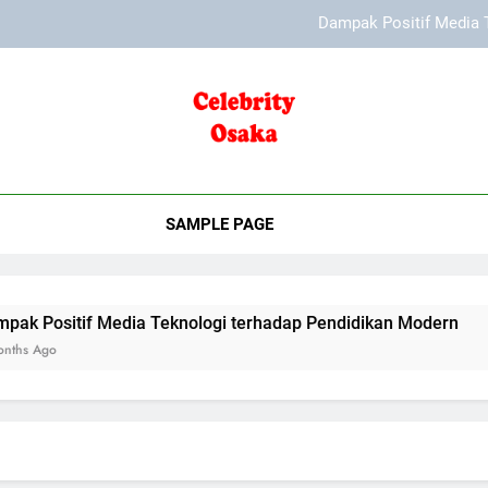
Dampak Positif Media 
Login Tiara4D deng
Mekanisme Keamanan Ganda di Lebah4D sebagai S
ebrity Osaka
LAE138 Link Alternatif dan Tips Menj
erita Dan Informasi Hiburan Terbaru Dari Dunia Selebriti Di Cel
Dampak Positif Media 
SAMPLE PAGE
Login Tiara4D deng
Mekanisme Keamanan Ganda di Lebah4D sebagai S
 Media Teknologi terhadap Pendidikan Modern
Login Ti
5 Months A