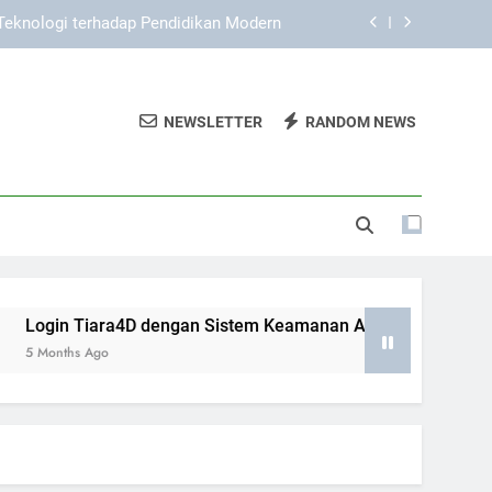
Teknologi terhadap Pendidikan Modern
an Sistem Keamanan Akun yang Modern
trategi Perlindungan Akses dan Data
NEWSLETTER
RANDOM NEWS
aga Keamanan Akun dengan Lebih Bijak
ebrity Osaka.
Teknologi terhadap Pendidikan Modern
an Sistem Keamanan Akun yang Modern
trategi Perlindungan Akses dan Data
ara4D dengan Sistem Keamanan Akun yang Modern
Mek
go
5 Mo