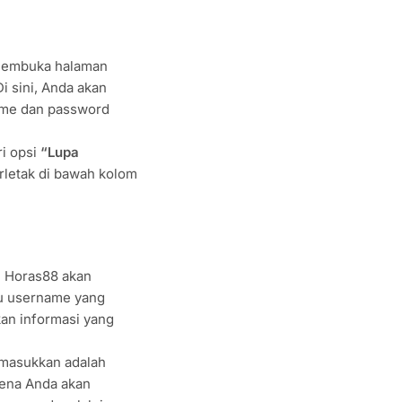
 membuka halaman
i sini, Anda akan
ame dan password
ri opsi
“Lupa
rletak di bawah kolom
m Horas88 akan
u username yang
an informasi yang
 masukkan adalah
rena Anda akan