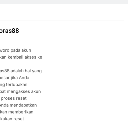
Horas88
sword pada akun
kan kembali akses ke
s88 adalah hal yang
besar jika Anda
ng terlupakan
apat mengakses akun
 proses reset
Anda mendapatkan
i akan memberikan
kukan reset