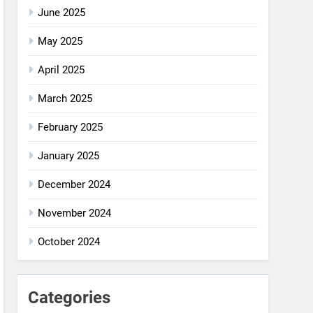
June 2025
May 2025
April 2025
March 2025
February 2025
January 2025
December 2024
November 2024
October 2024
Categories