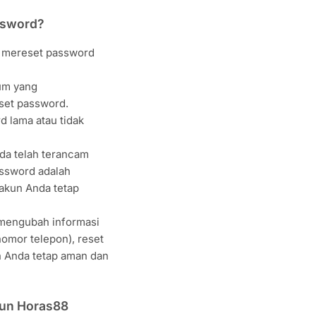
ssword?
 mereset password
mum yang
set password.
d lama atau tidak
da telah terancam
assword adalah
 akun Anda tetap
 mengubah informasi
nomor telepon), reset
 Anda tetap aman dan
kun Horas88