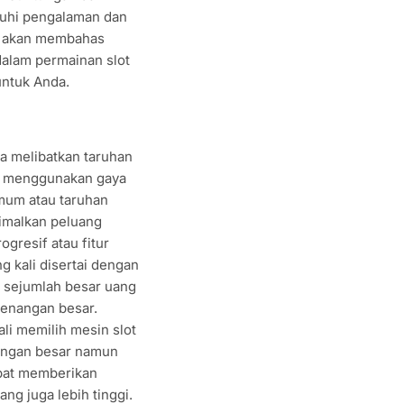
uhi pengalaman dan
ta akan membahas
dalam permainan slot
untuk Anda.
a melibatkan taruhan
ng menggunakan gaya
mum atau taruhan
imalkan peluang
gresif atau fitur
 kali disertai dengan
n sejumlah besar uang
enangan besar.
li memilih mesin slot
nangan besar namun
dapat memberikan
ang juga lebih tinggi.