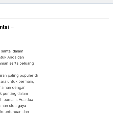
ntai –
 santai dalam
ntuk Anda dan
aman serta peluang
uran paling populer di
cara untuk bermain,
rmainan dengan
ek penting dalam
eh pemain. Ada dua
inan slot: gaya
i keuntungan dan