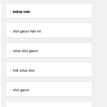
bokep indo
slot gacor hari ini
situs slot gacor
link situs slot
slot gacor