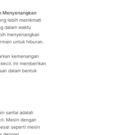
an Menyenangkan
ng lebih menikmati
ng dalam waktu
ebih menyenangkan
rmain untuk hiburan.
warkan kemenangan
 kecil. Ini memberikan
san dalam bentuk
in santai adalah
il. Mesin dengan
besar seperti mesin
as dengan