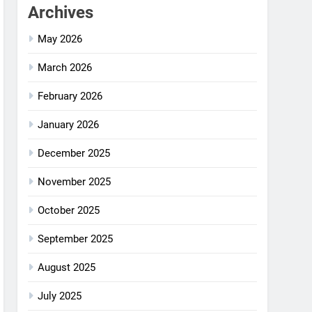
Archives
May 2026
March 2026
February 2026
January 2026
December 2025
November 2025
October 2025
September 2025
August 2025
July 2025