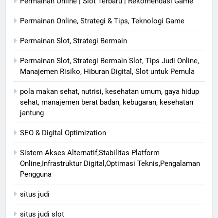
Permainan Online | Slot Terbaru | Rekomendasi Game
Permainan Online, Strategi & Tips, Teknologi Game
Permainan Slot, Strategi Bermain
Permainan Slot, Strategi Bermain Slot, Tips Judi Online,
Manajemen Risiko, Hiburan Digital, Slot untuk Pemula
pola makan sehat, nutrisi, kesehatan umum, gaya hidup
sehat, manajemen berat badan, kebugaran, kesehatan
jantung
SEO & Digital Optimization
Sistem Akses Alternatif,Stabilitas Platform
Online,Infrastruktur Digital,Optimasi Teknis,Pengalaman
Pengguna
situs judi
situs judi slot