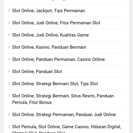
Slot Online, Jackpot, Tips Permainan
Slot Online, Judi Online, Fitur Permainan Slot
Slot Online, Judi Online, Kualitas Game
Slot Online, Kasino, Panduan Bermain
Slot Online, Panduan Permainan, Casino Online
Slot Online, Panduan Slot
Slot Online, Strategi Bermain Slot, Tips Slot
Slot Online, Strategi Bermain, Situs Resmi, Panduan
Pemula, Fitur Bonus
Slot Online, Strategi Permainan, Panduan Judi Online
Slot Pemula, Slot Online, Game Casino, Hiburan Digital,