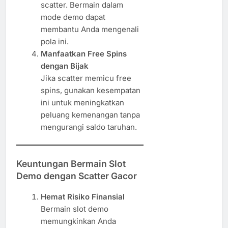
scatter. Bermain dalam
mode demo dapat
membantu Anda mengenali
pola ini.
Manfaatkan Free Spins
dengan Bijak
Jika scatter memicu free
spins, gunakan kesempatan
ini untuk meningkatkan
peluang kemenangan tanpa
mengurangi saldo taruhan.
Keuntungan Bermain Slot
Demo dengan Scatter Gacor
Hemat Risiko Finansial
Bermain slot demo
memungkinkan Anda