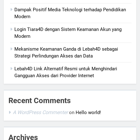
Dampak Positif Media Teknologi terhadap Pendidikan
Modern
Login Tiara4D dengan Sistem Keamanan Akun yang
Modern
Mekanisme Keamanan Ganda di Lebah4D sebagai
Strategi Perlindungan Akses dan Data
Lebah4D Link Alternatif Resmi untuk Menghindari
Gangguan Akses dari Provider Internet
Recent Comments
A WordPress Commenter
on
Hello world!
Archives