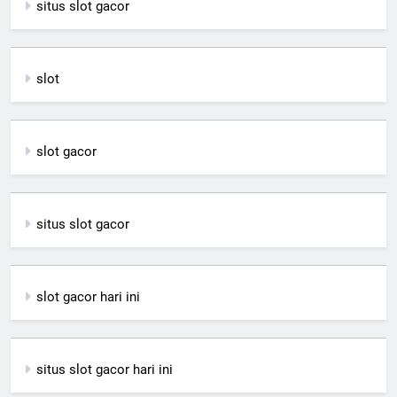
situs slot gacor
slot
slot gacor
situs slot gacor
slot gacor hari ini
situs slot gacor hari ini