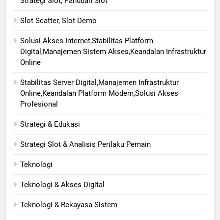
Strategi Slot, Panduan Slot
Slot Scatter, Slot Demo
Solusi Akses Internet,Stabilitas Platform
Digital,Manajemen Sistem Akses,Keandalan Infrastruktur
Online
Stabilitas Server Digital,Manajemen Infrastruktur
Online,Keandalan Platform Modern,Solusi Akses
Profesional
Strategi & Edukasi
Strategi Slot & Analisis Perilaku Pemain
Teknologi
Teknologi & Akses Digital
Teknologi & Rekayasa Sistem