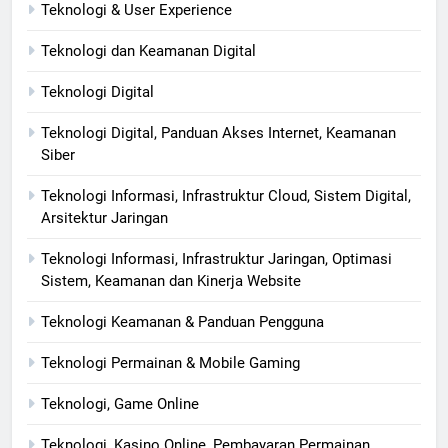
Teknologi & User Experience
Teknologi dan Keamanan Digital
Teknologi Digital
Teknologi Digital, Panduan Akses Internet, Keamanan
Siber
Teknologi Informasi, Infrastruktur Cloud, Sistem Digital,
Arsitektur Jaringan
Teknologi Informasi, Infrastruktur Jaringan, Optimasi
Sistem, Keamanan dan Kinerja Website
Teknologi Keamanan & Panduan Pengguna
Teknologi Permainan & Mobile Gaming
Teknologi, Game Online
Teknologi, Kasino Online, Pembayaran Permainan