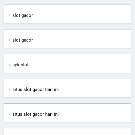
slot gacor
slot gacor
apk slot
situs slot gacor hari ini
situs slot gacor hari ini