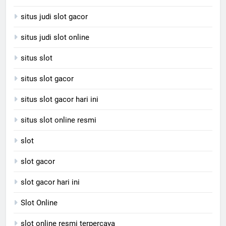
situs judi slot gacor
situs judi slot online
situs slot
situs slot gacor
situs slot gacor hari ini
situs slot online resmi
slot
slot gacor
slot gacor hari ini
Slot Online
slot online resmi terpercaya