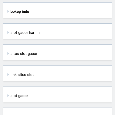
bokep indo
slot gacor hari ini
situs slot gacor
link situs slot
slot gacor