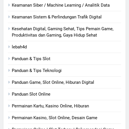
Keamanan Siber / Machine Learning / Analitik Data
Keamanan Sistem & Perlindungan Trafik Digital
Kesehatan Digital, Gaming Sehat, Tips Pemain Game,
Produktivitas dan Gaming, Gaya Hidup Sehat
lebah4d
Panduan & Tips Slot
Panduan & Tips Teknologi
Panduan Game, Slot Online, Hiburan Digital
Panduan Slot Online
Permainan Kartu, Kasino Online, Hiburan
Permainan Kasino, Slot Online, Desain Game