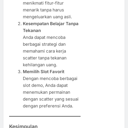
menikmati fitur-fitur
menarik tanpa harus
mengeluarkan uang asli.
Kesempatan Belajar Tanpa
Tekanan
Anda dapat mencoba
berbagai strategi dan
memahami cara kerja
scatter tanpa tekanan
kehilangan uang.
Memilih Slot Favorit
Dengan mencoba berbagai
slot demo, Anda dapat
menemukan permainan
dengan scatter yang sesuai
dengan preferensi Anda.
Kesimpulan