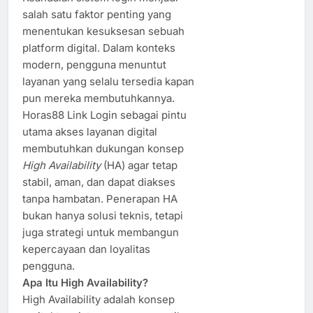
salah satu faktor penting yang
menentukan kesuksesan sebuah
platform digital. Dalam konteks
modern, pengguna menuntut
layanan yang selalu tersedia kapan
pun mereka membutuhkannya.
Horas88 Link Login sebagai pintu
utama akses layanan digital
membutuhkan dukungan konsep
High Availability
(HA) agar tetap
stabil, aman, dan dapat diakses
tanpa hambatan. Penerapan HA
bukan hanya solusi teknis, tetapi
juga strategi untuk membangun
kepercayaan dan loyalitas
pengguna.
Apa Itu High Availability?
High Availability adalah konsep