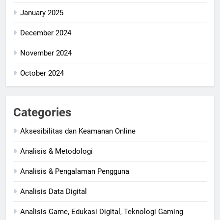
January 2025
December 2024
November 2024
October 2024
Categories
Aksesibilitas dan Keamanan Online
Analisis & Metodologi
Analisis & Pengalaman Pengguna
Analisis Data Digital
Analisis Game, Edukasi Digital, Teknologi Gaming