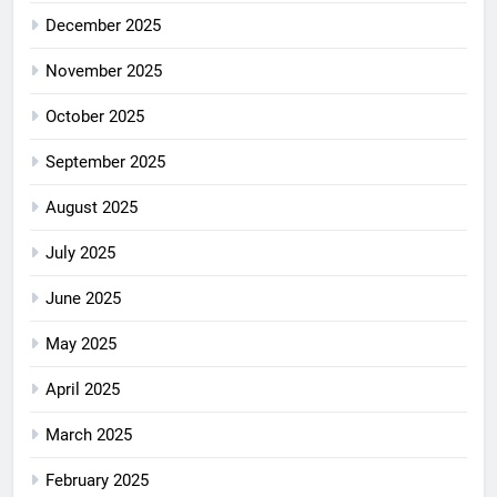
December 2025
November 2025
October 2025
September 2025
August 2025
July 2025
June 2025
May 2025
April 2025
March 2025
February 2025