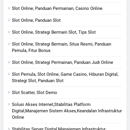
Slot Online, Panduan Permainan, Casino Online
Slot Online, Panduan Slot
Slot Online, Strategi Bermain Slot, Tips Slot
Slot Online, Strategi Bermain, Situs Resmi, Panduan
Pemula, Fitur Bonus
Slot Online, Strategi Permainan, Panduan Judi Online
Slot Pemula, Slot Online, Game Casino, Hiburan Digital,
Strategi Slot, Panduan Slot
Slot Scatter, Slot Demo
Solusi Akses Internet,Stabilitas Platform
Digital,Manajemen Sistem Akses,Keandalan Infrastruktur
Online
Stabilitas Server Digital,Manajemen Infrastruktur