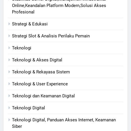
Online,Keandalan Platform Modern,Solusi Akses
Profesional
Strategi & Edukasi
Strategi Slot & Analisis Perilaku Pemain
Teknologi
Teknologi & Akses Digital
Teknologi & Rekayasa Sistem
Teknologi & User Experience
Teknologi dan Keamanan Digital
Teknologi Digital
Teknologi Digital, Panduan Akses Internet, Keamanan
Siber