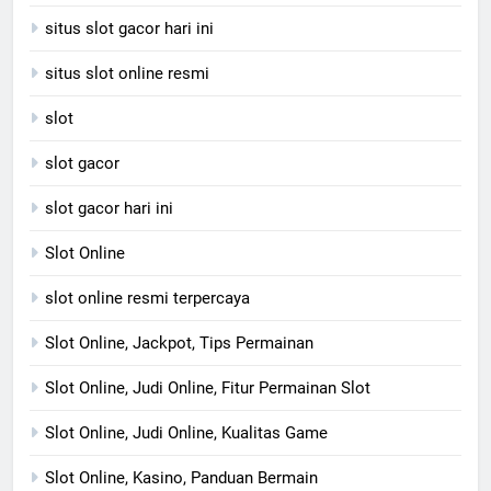
situs slot gacor hari ini
situs slot online resmi
slot
slot gacor
slot gacor hari ini
Slot Online
slot online resmi terpercaya
Slot Online, Jackpot, Tips Permainan
Slot Online, Judi Online, Fitur Permainan Slot
Slot Online, Judi Online, Kualitas Game
Slot Online, Kasino, Panduan Bermain