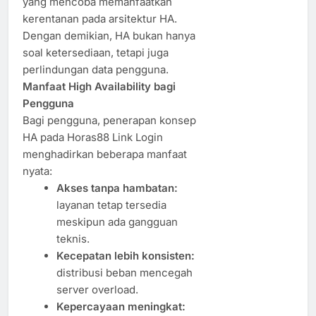
yang mencoba memanfaatkan
kerentanan pada arsitektur HA.
Dengan demikian, HA bukan hanya
soal ketersediaan, tetapi juga
perlindungan data pengguna.
Manfaat High Availability bagi
Pengguna
Bagi pengguna, penerapan konsep
HA pada Horas88 Link Login
menghadirkan beberapa manfaat
nyata:
Akses tanpa hambatan:
layanan tetap tersedia
meskipun ada gangguan
teknis.
Kecepatan lebih konsisten:
distribusi beban mencegah
server overload.
Kepercayaan meningkat: