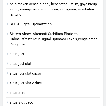
pola makan sehat, nutrisi, kesehatan umum, gaya hidup
sehat, manajemen berat badan, kebugaran, kesehatan
jantung
SEO & Digital Optimization
Sistem Akses Alternatif,Stabilitas Platform
Online,Infrastruktur Digital,Optimasi Teknis,Pengalaman
Pengguna
situs judi
situs judi slot
situs judi slot gacor
situs judi slot online
situs slot
situs slot gacor