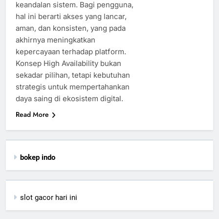
keandalan sistem. Bagi pengguna,
hal ini berarti akses yang lancar,
aman, dan konsisten, yang pada
akhirnya meningkatkan
kepercayaan terhadap platform.
Konsep High Availability bukan
sekadar pilihan, tetapi kebutuhan
strategis untuk mempertahankan
daya saing di ekosistem digital.
Read More
bokep indo
slot gacor hari ini