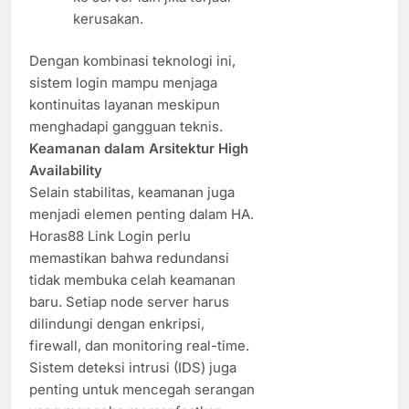
kerusakan.
Dengan kombinasi teknologi ini,
sistem login mampu menjaga
kontinuitas layanan meskipun
menghadapi gangguan teknis.
Keamanan dalam Arsitektur High
Availability
Selain stabilitas, keamanan juga
menjadi elemen penting dalam HA.
Horas88 Link Login perlu
memastikan bahwa redundansi
tidak membuka celah keamanan
baru. Setiap node server harus
dilindungi dengan enkripsi,
firewall, dan monitoring real-time.
Sistem deteksi intrusi (IDS) juga
penting untuk mencegah serangan