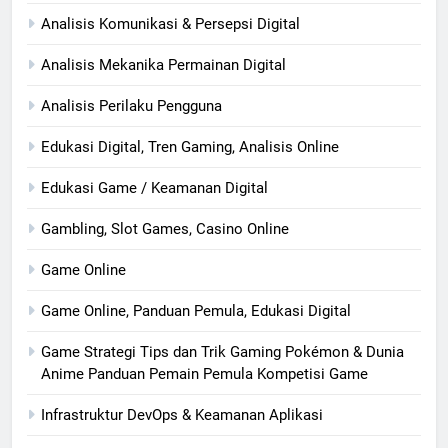
Analisis Komunikasi & Persepsi Digital
Analisis Mekanika Permainan Digital
Analisis Perilaku Pengguna
Edukasi Digital, Tren Gaming, Analisis Online
Edukasi Game / Keamanan Digital
Gambling, Slot Games, Casino Online
Game Online
Game Online, Panduan Pemula, Edukasi Digital
Game Strategi Tips dan Trik Gaming Pokémon & Dunia
Anime Panduan Pemain Pemula Kompetisi Game
Infrastruktur DevOps & Keamanan Aplikasi