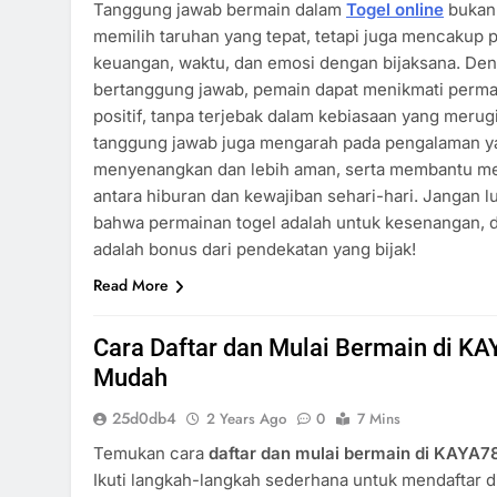
Tanggung jawab bermain dalam
Togel online
bukan
memilih taruhan yang tepat, tetapi juga mencakup 
keuangan, waktu, dan emosi dengan bijaksana. De
bertanggung jawab, pemain dapat menikmati perma
positif, tanpa terjebak dalam kebiasaan yang meru
tanggung jawab juga mengarah pada pengalaman y
menyenangkan dan lebih aman, serta membantu m
antara hiburan dan kewajiban sehari-hari. Jangan lu
bahwa permainan togel adalah untuk kesenangan,
adalah bonus dari pendekatan yang bijak!
Read More
Cara Daftar dan Mulai Bermain di K
Mudah
25d0db4
2 Years Ago
0
7 Mins
Temukan cara
daftar dan mulai bermain di KAYA7
Ikuti langkah-langkah sederhana untuk mendaftar d