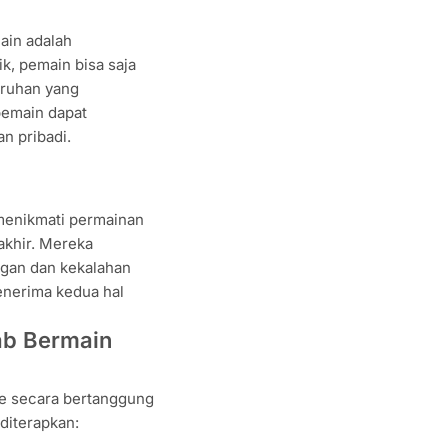
ain adalah
k, pemain bisa saja
taruhan yang
pemain dapat
n pribadi.
menikmati permainan
 akhir. Mereka
an dan kekalahan
enerima kedua hal
b Bermain
e secara bertanggung
diterapkan: