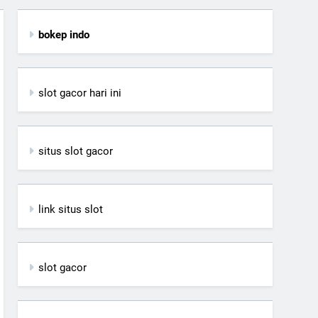
bokep indo
slot gacor hari ini
situs slot gacor
link situs slot
slot gacor