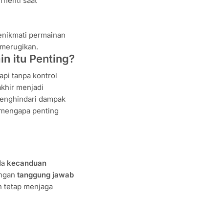
rhenti saat
enikmati permainan
 merugikan.
 itu Penting?
api tanpa kontrol
khir menjadi
menghindari dampak
n mengapa penting
da
kecanduan
engan
tanggung jawab
n tetap menjaga