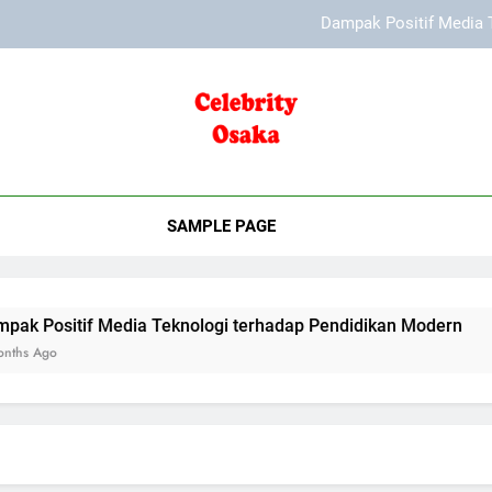
Dampak Positif Media 
Login Tiara4D deng
Mekanisme Keamanan Ganda di Lebah4D sebagai S
ebrity Osaka
LAE138 Link Alternatif dan Tips Menj
erita Dan Informasi Hiburan Terbaru Dari Dunia Selebriti Di Cel
Dampak Positif Media 
SAMPLE PAGE
Login Tiara4D deng
Mekanisme Keamanan Ganda di Lebah4D sebagai S
 Media Teknologi terhadap Pendidikan Modern
Login Ti
5 Months A