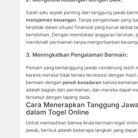
Salah satu aspek penting dari tanggung jawab berm
manajemen keuangan
. Tanpa pengelolaan yang bai
terjebak dalam situasi finansial yang buruk akibat 
berlebihan. Dengan membatasi anggaran taruhan, 
menikmati permainan tanpa mengorbankan keuanga
3. Meningkatkan Pengalaman Bermain:
Pemain yang bertanggung jawab cenderung lebih 
karena mereka tidak terlalu terobsesi dengan hasil
bermain dengan
penuh kesadaran
bahwa kemenang
adalah bagian dari permainan, dan mereka dapat m
tersebut dengan lapang dada.
Cara Menerapkan Tanggung Jawa
dalam Togel Online
Untuk memastikan bahwa Anda bermain togel onlin
jawab, berikut adalah beberapa langkah yang dapat 