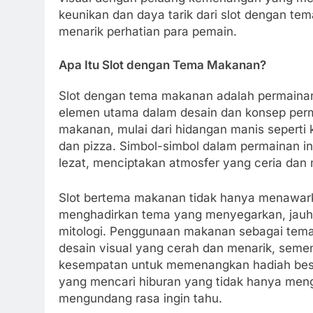
keunikan dan daya tarik dari slot dengan te
menarik perhatian para pemain.
Apa Itu Slot dengan Tema Makanan?
Slot dengan tema makanan adalah permain
elemen utama dalam desain dan konsep perm
makanan, mulai dari hidangan manis seperti 
dan pizza. Simbol-simbol dalam permainan in
lezat, menciptakan atmosfer yang ceria dan
Slot bertema makanan tidak hanya menawark
menghadirkan tema yang menyegarkan, jauh d
mitologi. Penggunaan makanan sebagai te
desain visual yang cerah dan menarik, semen
kesempatan untuk memenangkan hadiah besar
yang mencari hiburan yang tidak hanya meng
mengundang rasa ingin tahu.