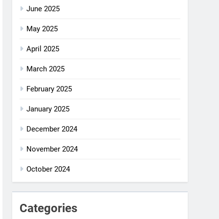
June 2025
May 2025
April 2025
March 2025
February 2025
January 2025
December 2024
November 2024
October 2024
Categories