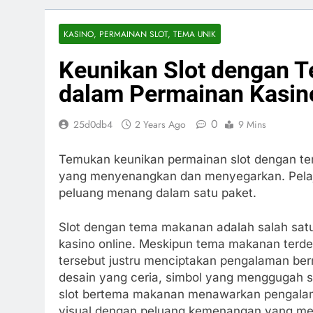
KASINO, PERMAINAN SLOT, TEMA UNIK
Keunikan Slot dengan 
dalam Permainan Kasin
0
25d0db4
2 Years Ago
9 Mins
Temukan keunikan permainan slot dengan 
yang menyenangkan dan menyegarkan. Pelaj
peluang menang dalam satu paket.
Slot dengan tema makanan adalah salah satu
kasino online. Meskipun tema makanan ter
tersebut justru menciptakan pengalaman b
desain yang ceria, simbol yang menggugah s
slot bertema makanan menawarkan pengal
visual dengan peluang kemenangan yang meng