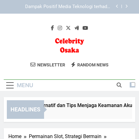
Skip
Login Tiara4D dengan Sistem Keamanan Akun
to
yang Modern
content
Mekanisme Keamanan Ganda di Lebah4D sebagai
Strategi Perlindungan Akses dan Data
LAE138 Link Alternatif dan Tips Menjaga
Keamanan Akun dengan Lebih Bijak
Dampak Positif Media Teknologi terhadap
Pendidikan Modern
Celebrity Osaka
Dapatkan Berita Dan Informasi Hiburan
Login Tiara4D dengan Sistem Keamanan Akun
NEWSLETTER
RANDOM NEWS
yang Modern
Terbaru Dari Dunia Selebriti Di Celebrity
Mekanisme Keamanan Ganda di Lebah4D sebagai
Osaka.
Strategi Perlindungan Akses dan Data
MENU
AE138 Link Alternatif dan Tips Menjaga Keamanan Akun deng
HEADLINES
 Months Ago
Home
Permainan Slot, Strategi Bermain