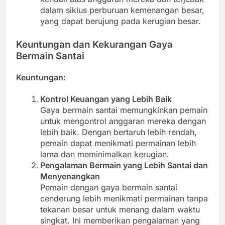
dalam siklus perburuan kemenangan besar,
yang dapat berujung pada kerugian besar.
Keuntungan dan Kekurangan Gaya
Bermain Santai
Keuntungan:
Kontrol Keuangan yang Lebih Baik
Gaya bermain santai memungkinkan pemain
untuk mengontrol anggaran mereka dengan
lebih baik. Dengan bertaruh lebih rendah,
pemain dapat menikmati permainan lebih
lama dan meminimalkan kerugian.
Pengalaman Bermain yang Lebih Santai dan
Menyenangkan
Pemain dengan gaya bermain santai
cenderung lebih menikmati permainan tanpa
tekanan besar untuk menang dalam waktu
singkat. Ini memberikan pengalaman yang