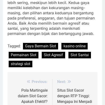
lebih sering, meskipun lebih kecil. Kedua gaya
memiliki kelebihan dan kekurangan masing-
masing, dan pilihan antara keduanya bergantung
pada preferensi, anggaran, dan tujuan permainan
Anda. Baik Anda memilih bermain agresif atau
santai, yang terpenting adalah menikmati
permainan dengan bijak dan bertanggung jawab.
Tagged:
Gaya Bermain Slot
kasino online
Permainan Slot
Slot Agresif
Slot Santai
strategi slot
Previous:
Next:
Post
navigation
Pola Martingale
Situs Slot Gacor
dalam Slot Gacor:
dengan RTP Tinggi:
Apakah Efektif?
Mengapa Ini Menjadi