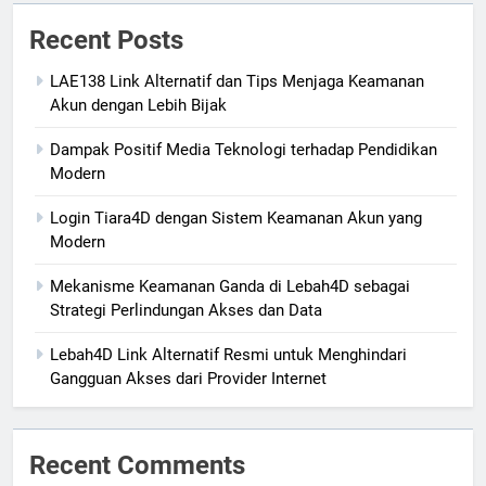
Recent Posts
LAE138 Link Alternatif dan Tips Menjaga Keamanan
Akun dengan Lebih Bijak
Dampak Positif Media Teknologi terhadap Pendidikan
Modern
Login Tiara4D dengan Sistem Keamanan Akun yang
Modern
Mekanisme Keamanan Ganda di Lebah4D sebagai
Strategi Perlindungan Akses dan Data
Lebah4D Link Alternatif Resmi untuk Menghindari
Gangguan Akses dari Provider Internet
Recent Comments