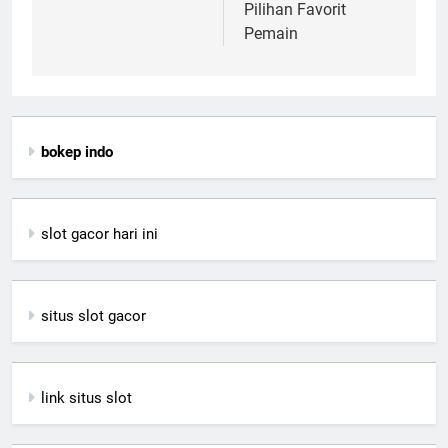
Pilihan Favorit
Pemain
bokep indo
slot gacor hari ini
situs slot gacor
link situs slot