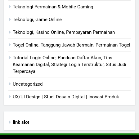
Teknologi Permainan & Mobile Gaming
Teknologi, Game Online
Teknologi, Kasino Online, Pembayaran Permainan
Togel Online, Tanggung Jawab Bermain, Permainan Togel
Tutorial Login Online, Panduan Daftar Akun, Tips
Keamanan Digital, Strategi Login Terstruktur, Situs Judi
Terpercaya
Uncategorized
UX/UI Design | Studi Desain Digital | Inovasi Produk
link slot