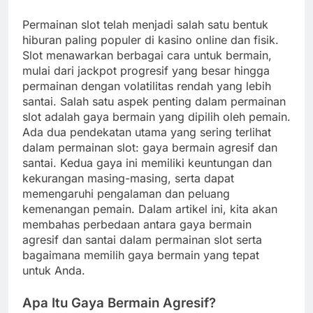
Permainan slot telah menjadi salah satu bentuk
hiburan paling populer di kasino online dan fisik.
Slot menawarkan berbagai cara untuk bermain,
mulai dari jackpot progresif yang besar hingga
permainan dengan volatilitas rendah yang lebih
santai. Salah satu aspek penting dalam permainan
slot adalah gaya bermain yang dipilih oleh pemain.
Ada dua pendekatan utama yang sering terlihat
dalam permainan slot: gaya bermain agresif dan
santai. Kedua gaya ini memiliki keuntungan dan
kekurangan masing-masing, serta dapat
memengaruhi pengalaman dan peluang
kemenangan pemain. Dalam artikel ini, kita akan
membahas perbedaan antara gaya bermain
agresif dan santai dalam permainan slot serta
bagaimana memilih gaya bermain yang tepat
untuk Anda.
Apa Itu Gaya Bermain Agresif?