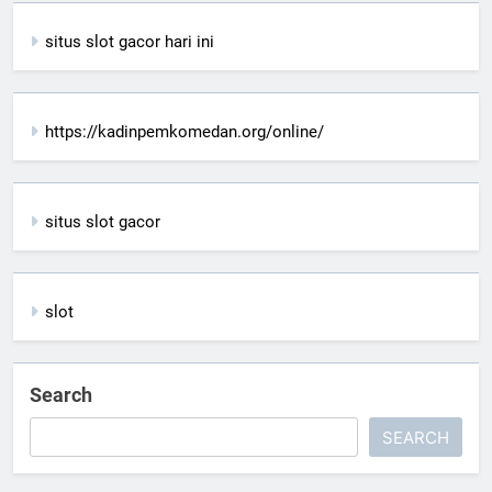
situs slot gacor hari ini
https://kadinpemkomedan.org/online/
situs slot gacor
slot
Search
SEARCH