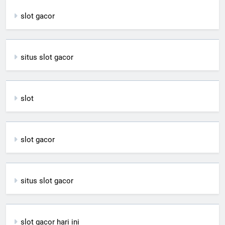
slot gacor
situs slot gacor
slot
slot gacor
situs slot gacor
slot gacor hari ini