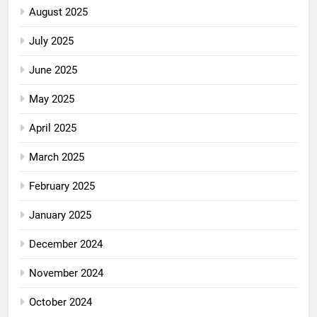
August 2025
July 2025
June 2025
May 2025
April 2025
March 2025
February 2025
January 2025
December 2024
November 2024
October 2024