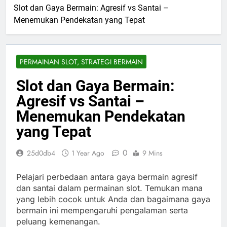
Slot dan Gaya Bermain: Agresif vs Santai –
Menemukan Pendekatan yang Tepat
PERMAINAN SLOT, STRATEGI BERMAIN
Slot dan Gaya Bermain:
Agresif vs Santai –
Menemukan Pendekatan
yang Tepat
0
25d0db4
1 Year Ago
9 Mins
Pelajari perbedaan antara gaya bermain agresif
dan santai dalam permainan slot. Temukan mana
yang lebih cocok untuk Anda dan bagaimana gaya
bermain ini mempengaruhi pengalaman serta
peluang kemenangan.