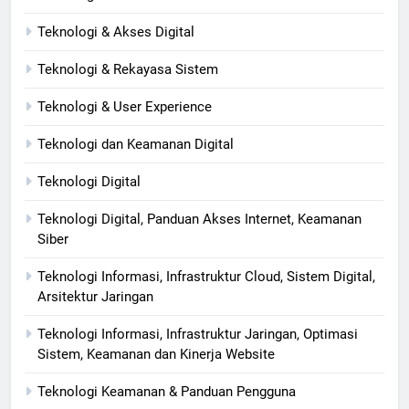
Teknologi & Akses Digital
Teknologi & Rekayasa Sistem
Teknologi & User Experience
Teknologi dan Keamanan Digital
Teknologi Digital
Teknologi Digital, Panduan Akses Internet, Keamanan
Siber
Teknologi Informasi, Infrastruktur Cloud, Sistem Digital,
Arsitektur Jaringan
Teknologi Informasi, Infrastruktur Jaringan, Optimasi
Sistem, Keamanan dan Kinerja Website
Teknologi Keamanan & Panduan Pengguna