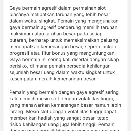
Gaya bermain agresif dalam permainan slot
biasanya melibatkan taruhan yang lebih besar
dalam waktu singkat. Pemain yang menggunakan
gaya bermain agresif cenderung memilih taruhan
maksimum atau taruhan besar pada setiap
putaran, berharap untuk memaksimalkan peluang
mendapatkan kemenangan besar, seperti jackpot
progresif atau fitur bonus yang menguntungkan.
Gaya bermain ini sering kali disertai dengan sikap
berisiko, di mana pemain bersedia kehilangan
sejumlah besar uang dalam waktu singkat untuk
kesempatan meraih kemenangan besar.
Pemain yang bermain dengan gaya agresif sering
kali memilih mesin slot dengan volatilitas tinggi,
yang menawarkan kemenangan besar namun lebih
jarang. Mesin slot dengan volatilitas tinggi dapat
memberikan hadiah yang sangat besar, tetapi
risiko kehilangan uang juga lebih tinggi. Pemain
dengan gaya agresif biasanya mengincar peluang