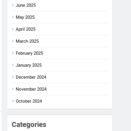
June 2025
May 2025
April 2025
March 2025
February 2025
January 2025
December 2024
November 2024
October 2024
Categories