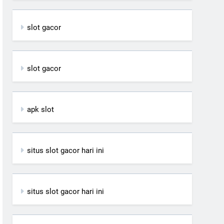
slot gacor
slot gacor
apk slot
situs slot gacor hari ini
situs slot gacor hari ini