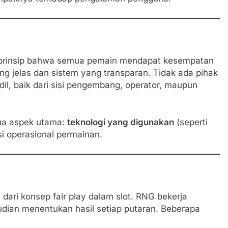
da prinsip bahwa semua pemain mendapat kesempatan
g jelas dan sistem yang transparan. Tidak ada pihak
l, baik dari sisi pengembang, operator, maupun
 dua aspek utama:
teknologi yang digunakan
(seperti
 operasional permainan.
i dari konsep fair play dalam slot. RNG bekerja
dian menentukan hasil setiap putaran. Beberapa