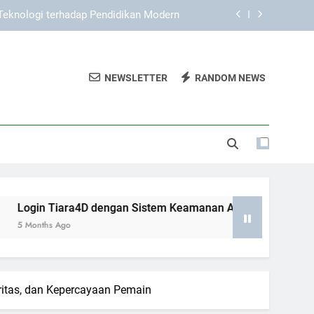
Teknologi terhadap Pendidikan Modern
an Sistem Keamanan Akun yang Modern
trategi Perlindungan Akses dan Data
NEWSLETTER
RANDOM NEWS
aga Keamanan Akun dengan Lebih Bijak
ebrity Osaka.
Teknologi terhadap Pendidikan Modern
an Sistem Keamanan Akun yang Modern
trategi Perlindungan Akses dan Data
ara4D dengan Sistem Keamanan Akun yang Modern
Mek
go
5 Mo
gritas, dan Kepercayaan Pemain