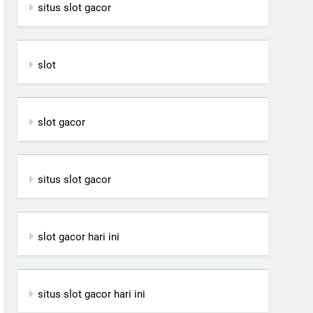
situs slot gacor
slot
slot gacor
situs slot gacor
slot gacor hari ini
situs slot gacor hari ini