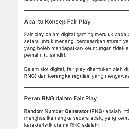
Apa Itu Konsep Fair Play
Fair play dalam digital gaming merujuk pa
setara untuk menang, berdasarkan aturan yan
yang boleh mendapatkan keuntungan tidak adi
pemain itu sendiri.
Dalam slot digital, fair play ditentukan oleh
RNG) dan
kerangka regulasi
yang mengawasi
Peran RNG dalam Fair Play
Random Number Generator (RNG)
adalah int
menghasilkan angka secara acak, yang kemu
karakteristik utama RNG adalah: