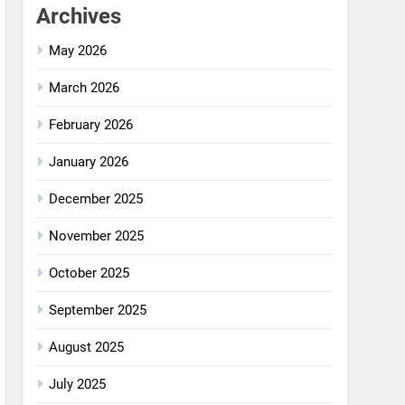
Archives
May 2026
March 2026
February 2026
January 2026
December 2025
November 2025
October 2025
September 2025
August 2025
July 2025