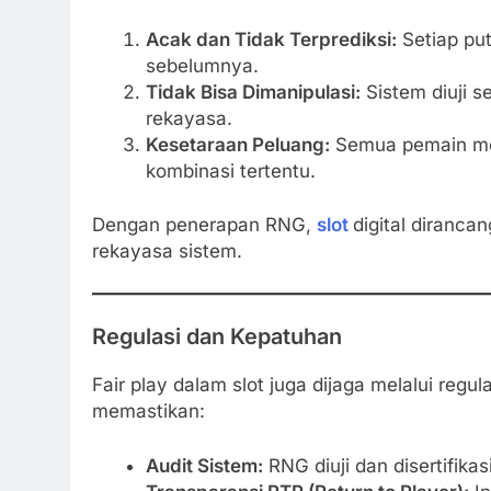
Acak dan Tidak Terprediksi:
Setiap put
sebelumnya.
Tidak Bisa Dimanipulasi:
Sistem diuji 
rekayasa.
Kesetaraan Peluang:
Semua pemain mem
kombinasi tertentu.
Dengan penerapan RNG,
slot
digital diranca
rekayasa sistem.
Regulasi dan Kepatuhan
Fair play dalam slot juga dijaga melalui regu
memastikan:
Audit Sistem:
RNG diuji dan disertifika