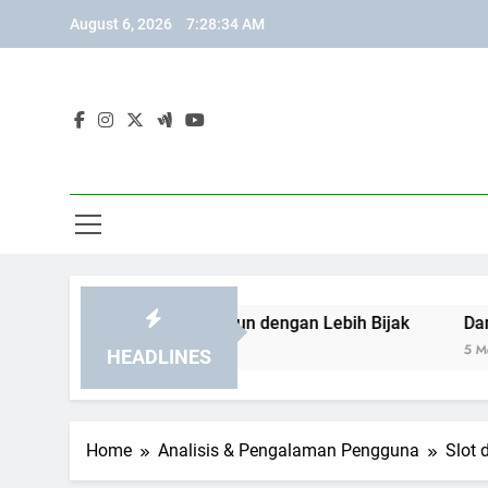
Skip
August 6, 2026
7:28:35 AM
to
content
Cel
Dapatkan B
jaga Keamanan Akun dengan Lebih Bijak
Dampak Positif
5 Months Ago
HEADLINES
Home
Analisis & Pengalaman Pengguna
Slot 