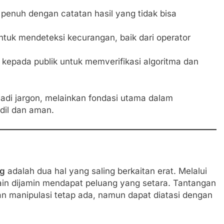
penuh dengan catatan hasil yang tidak bisa
tuk mendeteksi kecurangan, baik dari operator
epada publik untuk memverifikasi algoritma dan
njadi jargon, melainkan fondasi utama dalam
dil dan aman.
ng
adalah dua hal yang saling berkaitan erat. Melalui
main dijamin mendapat peluang yang setara. Tantangan
man manipulasi tetap ada, namun dapat diatasi dengan