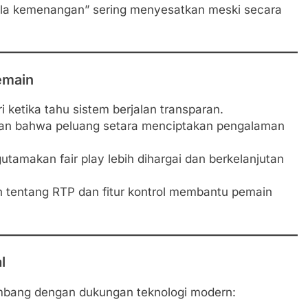
ola kemenangan” sering menyesatkan meski secara
emain
i ketika tahu sistem berjalan transparan.
an bahwa peluang setara menciptakan pengalaman
tamakan fair play lebih dihargai dan berkelanjutan
n tentang RTP dan fitur kontrol membantu pemain
l
embang dengan dukungan teknologi modern: