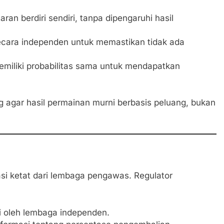
aran berdiri sendiri, tanpa dipengaruhi hasil
secara independen untuk memastikan tidak ada
iliki probabilitas sama untuk mendapatkan
ng agar hasil permainan murni berbasis peluang, bukan
lasi ketat dari lembaga pengawas. Regulator
si oleh lembaga independen.