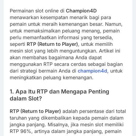
Permainan slot online di
Champion4D
menawarkan kesempatan menarik bagi para
pemain untuk meraih kemenangan besar. Namun,
untuk memaksimalkan peluang menang, pemain
perlu memanfaatkan informasi yang tersedia,
seperti
RTP (Return to Player)
, untuk memilih
mesin slot yang lebih menguntungkan. Artikel ini
akan membahas bagaimana Anda dapat
menggunakan RTP secara cerdas sebagai bagian
dari strategi bermain Anda di
champion4d
, untuk
meningkatkan peluang kemenangan.
1.
Apa Itu RTP dan Mengapa Penting
dalam Slot?
RTP (Return to Player)
adalah persentase dari total
taruhan yang dikembalikan kepada pemain dalam
jangka panjang. Misalnya, jika mesin slot memiliki
RTP 96%, artinya dalam jangka panjang, pemain