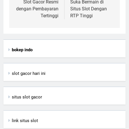
Slot Gacor Resmi
Suka Bermain di
dengan Pembayaran
Situs Slot Dengan
Tertinggi
RTP Tinggi
bokep indo
slot gacor hari ini
situs slot gacor
link situs slot