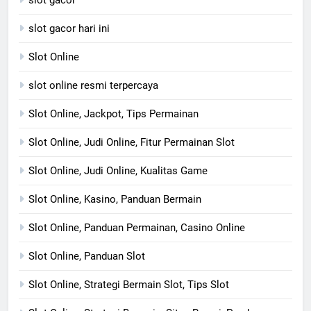
slot gacor hari ini
Slot Online
slot online resmi terpercaya
Slot Online, Jackpot, Tips Permainan
Slot Online, Judi Online, Fitur Permainan Slot
Slot Online, Judi Online, Kualitas Game
Slot Online, Kasino, Panduan Bermain
Slot Online, Panduan Permainan, Casino Online
Slot Online, Panduan Slot
Slot Online, Strategi Bermain Slot, Tips Slot