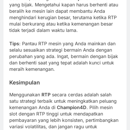
yang bijak. Mengetahui kapan harus berhenti atau
beralih ke mesin lain dapat membantu Anda
menghindari kerugian besar, terutama ketika RTP
mulai berkurang atau ketika kemenangan besar
tidak terjadi dalam waktu lama.
Tips
: Pantau RTP mesin yang Anda mainkan dan
selalu sesuaikan strategi bermain Anda dengan
perubahan yang ada. Ingat, bermain dengan bijak
dan berhenti saat yang tepat adalah kunci untuk
meraih kemenangan.
Kesimpulan
Menggunakan
RTP
secara cerdas adalah salah
satu strategi terbaik untuk meningkatkan peluang
kemenangan Anda di
Champion4D
. Pilih mesin
slot dengan RTP tinggi untuk mendapatkan
pembayaran yang lebih konsisten, pertimbangkan
variasi volatilitas, dan jangan ragu untuk