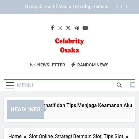
Pendidikan Modern
Skip
Login Tiara4D dengan Sistem Keamanan Akun
to
yang Modern
content
Mekanisme Keamanan Ganda di Lebah4D sebagai
Strategi Perlindungan Akses dan Data
LAE138 Link Alternatif dan Tips Menjaga
Keamanan Akun dengan Lebih Bijak
Dampak Positif Media Teknologi terhadap
Pendidikan Modern
Celebrity Osaka
Dapatkan Berita Dan Informasi Hiburan
Login Tiara4D dengan Sistem Keamanan Akun
NEWSLETTER
RANDOM NEWS
Terbaru Dari Dunia Selebriti Di Celebrity
yang Modern
Osaka.
Mekanisme Keamanan Ganda di Lebah4D sebagai
Strategi Perlindungan Akses dan Data
MENU
LAE138 Link Alternatif dan Tips Menjaga Keamanan Akun den
HEADLINES
3 Months Ago
Home
Slot Online, Strategi Bermain Slot, Tips Slot