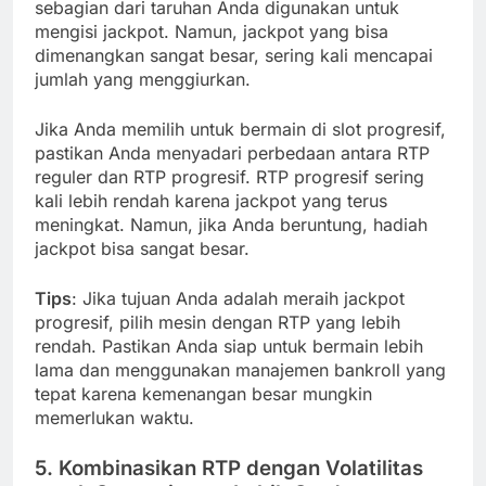
sebagian dari taruhan Anda digunakan untuk
mengisi jackpot. Namun, jackpot yang bisa
dimenangkan sangat besar, sering kali mencapai
jumlah yang menggiurkan.
Jika Anda memilih untuk bermain di slot progresif,
pastikan Anda menyadari perbedaan antara RTP
reguler dan RTP progresif. RTP progresif sering
kali lebih rendah karena jackpot yang terus
meningkat. Namun, jika Anda beruntung, hadiah
jackpot bisa sangat besar.
Tips
: Jika tujuan Anda adalah meraih jackpot
progresif, pilih mesin dengan RTP yang lebih
rendah. Pastikan Anda siap untuk bermain lebih
lama dan menggunakan manajemen bankroll yang
tepat karena kemenangan besar mungkin
memerlukan waktu.
5.
Kombinasikan RTP dengan Volatilitas