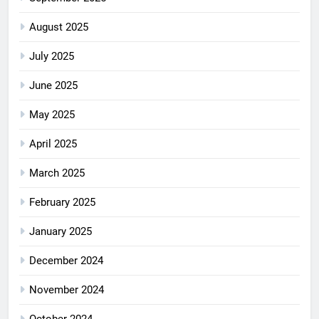
August 2025
July 2025
June 2025
May 2025
April 2025
March 2025
February 2025
January 2025
December 2024
November 2024
October 2024