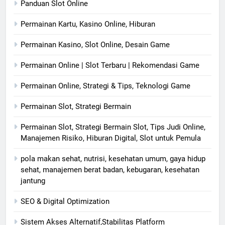
Panduan Slot Online
Permainan Kartu, Kasino Online, Hiburan
Permainan Kasino, Slot Online, Desain Game
Permainan Online | Slot Terbaru | Rekomendasi Game
Permainan Online, Strategi & Tips, Teknologi Game
Permainan Slot, Strategi Bermain
Permainan Slot, Strategi Bermain Slot, Tips Judi Online,
Manajemen Risiko, Hiburan Digital, Slot untuk Pemula
pola makan sehat, nutrisi, kesehatan umum, gaya hidup
sehat, manajemen berat badan, kebugaran, kesehatan
jantung
SEO & Digital Optimization
Sistem Akses Alternatif,Stabilitas Platform