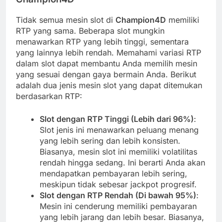
Tidak semua mesin slot di
Champion4D
memiliki
RTP yang sama. Beberapa slot mungkin
menawarkan RTP yang lebih tinggi, sementara
yang lainnya lebih rendah. Memahami variasi RTP
dalam slot dapat membantu Anda memilih mesin
yang sesuai dengan gaya bermain Anda. Berikut
adalah dua jenis mesin slot yang dapat ditemukan
berdasarkan RTP:
Slot dengan RTP Tinggi (Lebih dari 96%)
:
Slot jenis ini menawarkan peluang menang
yang lebih sering dan lebih konsisten.
Biasanya, mesin slot ini memiliki volatilitas
rendah hingga sedang. Ini berarti Anda akan
mendapatkan pembayaran lebih sering,
meskipun tidak sebesar jackpot progresif.
Slot dengan RTP Rendah (Di bawah 95%)
:
Mesin ini cenderung memiliki pembayaran
yang lebih jarang dan lebih besar. Biasanya,