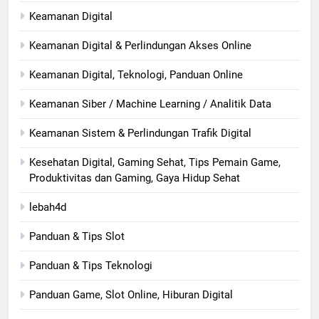
Keamanan Digital
Keamanan Digital & Perlindungan Akses Online
Keamanan Digital, Teknologi, Panduan Online
Keamanan Siber / Machine Learning / Analitik Data
Keamanan Sistem & Perlindungan Trafik Digital
Kesehatan Digital, Gaming Sehat, Tips Pemain Game,
Produktivitas dan Gaming, Gaya Hidup Sehat
lebah4d
Panduan & Tips Slot
Panduan & Tips Teknologi
Panduan Game, Slot Online, Hiburan Digital