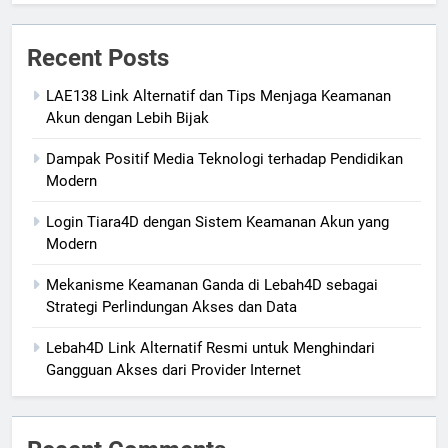
Recent Posts
LAE138 Link Alternatif dan Tips Menjaga Keamanan
Akun dengan Lebih Bijak
Dampak Positif Media Teknologi terhadap Pendidikan
Modern
Login Tiara4D dengan Sistem Keamanan Akun yang
Modern
Mekanisme Keamanan Ganda di Lebah4D sebagai
Strategi Perlindungan Akses dan Data
Lebah4D Link Alternatif Resmi untuk Menghindari
Gangguan Akses dari Provider Internet