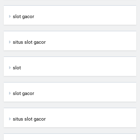
slot gacor
situs slot gacor
slot
slot gacor
situs slot gacor