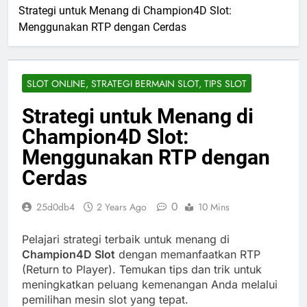
Strategi untuk Menang di Champion4D Slot:
Menggunakan RTP dengan Cerdas
SLOT ONLINE, STRATEGI BERMAIN SLOT, TIPS SLOT
Strategi untuk Menang di
Champion4D Slot:
Menggunakan RTP dengan
Cerdas
0
25d0db4
2 Years Ago
10 Mins
Pelajari strategi terbaik untuk menang di
Champion4D Slot
dengan memanfaatkan RTP
(Return to Player). Temukan tips dan trik untuk
meningkatkan peluang kemenangan Anda melalui
pemilihan mesin slot yang tepat.