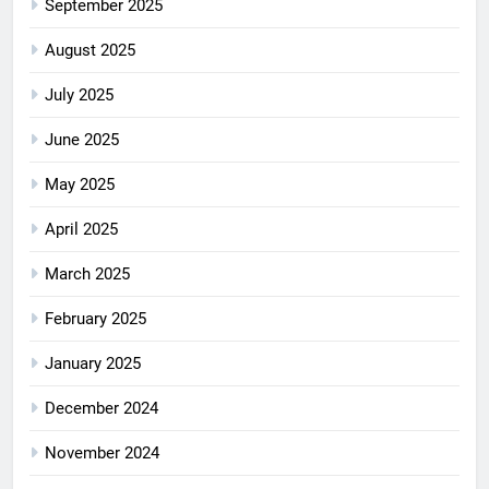
September 2025
August 2025
July 2025
June 2025
May 2025
April 2025
March 2025
February 2025
January 2025
December 2024
November 2024