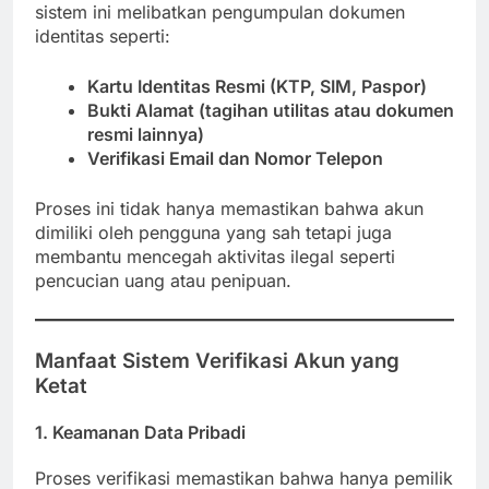
sistem ini melibatkan pengumpulan dokumen
identitas seperti:
Kartu Identitas Resmi (KTP, SIM, Paspor)
Bukti Alamat (tagihan utilitas atau dokumen
resmi lainnya)
Verifikasi Email dan Nomor Telepon
Proses ini tidak hanya memastikan bahwa akun
dimiliki oleh pengguna yang sah tetapi juga
membantu mencegah aktivitas ilegal seperti
pencucian uang atau penipuan.
Manfaat Sistem Verifikasi Akun yang
Ketat
1. Keamanan Data Pribadi
Proses verifikasi memastikan bahwa hanya pemilik