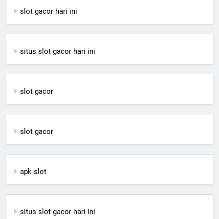
slot gacor hari ini
situs slot gacor hari ini
slot gacor
slot gacor
apk slot
situs slot gacor hari ini