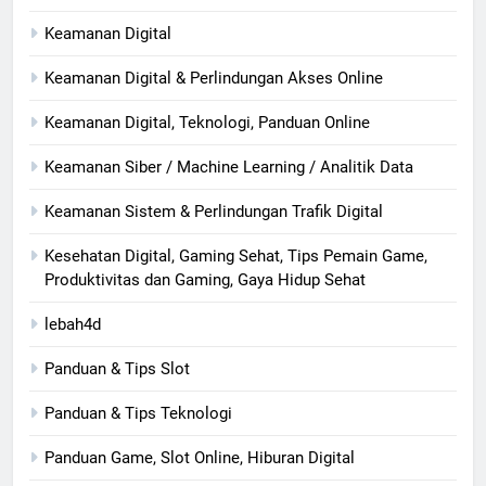
Keamanan Digital
Keamanan Digital & Perlindungan Akses Online
Keamanan Digital, Teknologi, Panduan Online
Keamanan Siber / Machine Learning / Analitik Data
Keamanan Sistem & Perlindungan Trafik Digital
Kesehatan Digital, Gaming Sehat, Tips Pemain Game,
Produktivitas dan Gaming, Gaya Hidup Sehat
lebah4d
Panduan & Tips Slot
Panduan & Tips Teknologi
Panduan Game, Slot Online, Hiburan Digital