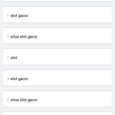
slot gacor
situs slot gacor
slot
slot gacor
situs slot gacor