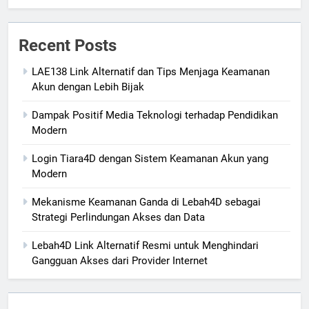
Recent Posts
LAE138 Link Alternatif dan Tips Menjaga Keamanan
Akun dengan Lebih Bijak
Dampak Positif Media Teknologi terhadap Pendidikan
Modern
Login Tiara4D dengan Sistem Keamanan Akun yang
Modern
Mekanisme Keamanan Ganda di Lebah4D sebagai
Strategi Perlindungan Akses dan Data
Lebah4D Link Alternatif Resmi untuk Menghindari
Gangguan Akses dari Provider Internet