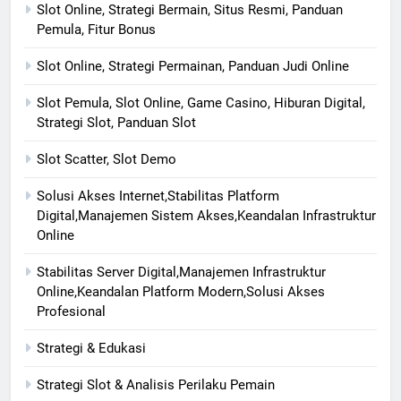
Slot Online, Strategi Bermain, Situs Resmi, Panduan
Pemula, Fitur Bonus
Slot Online, Strategi Permainan, Panduan Judi Online
Slot Pemula, Slot Online, Game Casino, Hiburan Digital,
Strategi Slot, Panduan Slot
Slot Scatter, Slot Demo
Solusi Akses Internet,Stabilitas Platform
Digital,Manajemen Sistem Akses,Keandalan Infrastruktur
Online
Stabilitas Server Digital,Manajemen Infrastruktur
Online,Keandalan Platform Modern,Solusi Akses
Profesional
Strategi & Edukasi
Strategi Slot & Analisis Perilaku Pemain