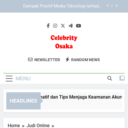
Skip
Login Tiara4D dengan Sistem Keamanan Akun
to
yang Modern
content
Mekanisme Keamanan Ganda di Lebah4D sebagai
Strategi Perlindungan Akses dan Data
LAE138 Link Alternatif dan Tips Menjaga
Keamanan Akun dengan Lebih Bijak
Dampak Positif Media Teknologi terhadap
Pendidikan Modern
Celebrity Osaka
Dapatkan Berita Dan Informasi Hiburan
Login Tiara4D dengan Sistem Keamanan Akun
NEWSLETTER
RANDOM NEWS
yang Modern
Terbaru Dari Dunia Selebriti Di Celebrity
Mekanisme Keamanan Ganda di Lebah4D sebagai
Osaka.
Strategi Perlindungan Akses dan Data
MENU
E138 Link Alternatif dan Tips Menjaga Keamanan Akun denga
HEADLINES
Months Ago
Home
Judi Online