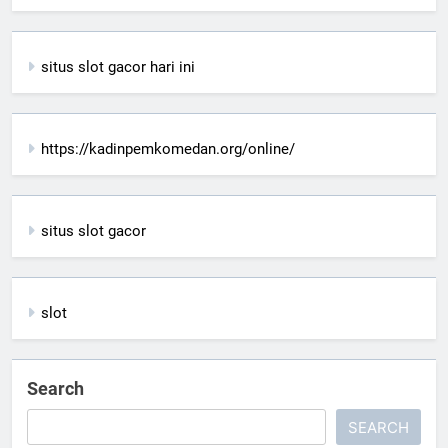
situs slot gacor hari ini
https://kadinpemkomedan.org/online/
situs slot gacor
slot
Search
SEARCH