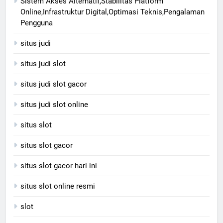
Sistem Akses Alternatif,Stabilitas Platform
Online,Infrastruktur Digital,Optimasi Teknis,Pengalaman
Pengguna
situs judi
situs judi slot
situs judi slot gacor
situs judi slot online
situs slot
situs slot gacor
situs slot gacor hari ini
situs slot online resmi
slot