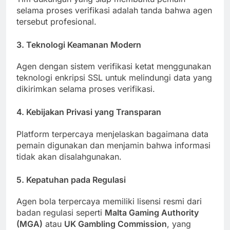
selama proses verifikasi adalah tanda bahwa agen
tersebut profesional.
3. Teknologi Keamanan Modern
Agen dengan sistem verifikasi ketat menggunakan
teknologi enkripsi SSL untuk melindungi data yang
dikirimkan selama proses verifikasi.
4. Kebijakan Privasi yang Transparan
Platform terpercaya menjelaskan bagaimana data
pemain digunakan dan menjamin bahwa informasi
tidak akan disalahgunakan.
5. Kepatuhan pada Regulasi
Agen bola terpercaya memiliki lisensi resmi dari
badan regulasi seperti
Malta Gaming Authority
(MGA)
atau
UK Gambling Commission
, yang