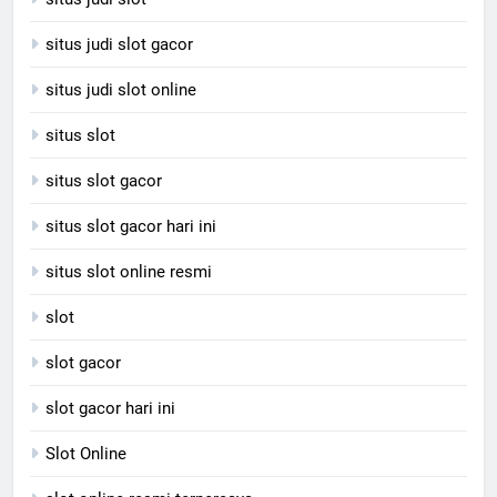
situs judi slot gacor
situs judi slot online
situs slot
situs slot gacor
situs slot gacor hari ini
situs slot online resmi
slot
slot gacor
slot gacor hari ini
Slot Online