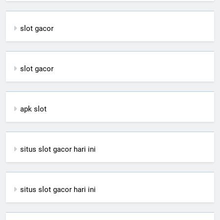
slot gacor
slot gacor
apk slot
situs slot gacor hari ini
situs slot gacor hari ini