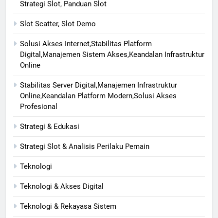
Strategi Slot, Panduan Slot
Slot Scatter, Slot Demo
Solusi Akses Internet,Stabilitas Platform
Digital,Manajemen Sistem Akses,Keandalan Infrastruktur
Online
Stabilitas Server Digital,Manajemen Infrastruktur
Online,Keandalan Platform Modern,Solusi Akses
Profesional
Strategi & Edukasi
Strategi Slot & Analisis Perilaku Pemain
Teknologi
Teknologi & Akses Digital
Teknologi & Rekayasa Sistem