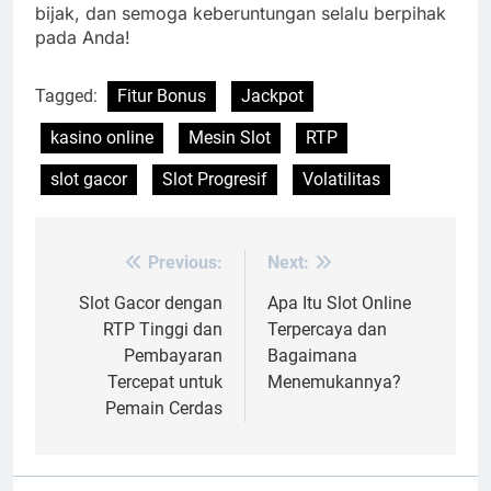
bijak, dan semoga keberuntungan selalu berpihak
pada Anda!
Tagged:
Fitur Bonus
Jackpot
kasino online
Mesin Slot
RTP
slot gacor
Slot Progresif
Volatilitas
Previous:
Next:
Post
navigation
Slot Gacor dengan
Apa Itu Slot Online
RTP Tinggi dan
Terpercaya dan
Pembayaran
Bagaimana
Tercepat untuk
Menemukannya?
Pemain Cerdas