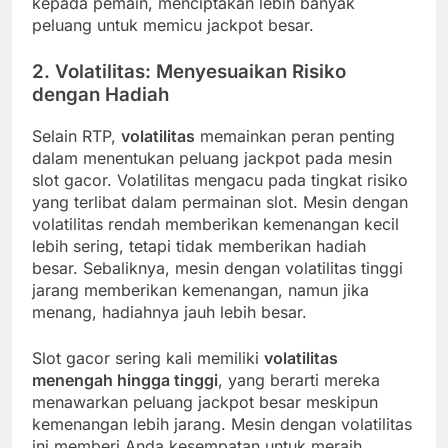
kepada pemain, menciptakan lebih banyak
peluang untuk memicu jackpot besar.
2.
Volatilitas: Menyesuaikan Risiko
dengan Hadiah
Selain RTP,
volatilitas
memainkan peran penting
dalam menentukan peluang jackpot pada mesin
slot gacor. Volatilitas mengacu pada tingkat risiko
yang terlibat dalam permainan slot. Mesin dengan
volatilitas rendah memberikan kemenangan kecil
lebih sering, tetapi tidak memberikan hadiah
besar. Sebaliknya, mesin dengan volatilitas tinggi
jarang memberikan kemenangan, namun jika
menang, hadiahnya jauh lebih besar.
Slot gacor sering kali memiliki
volatilitas
menengah hingga tinggi
, yang berarti mereka
menawarkan peluang jackpot besar meskipun
kemenangan lebih jarang. Mesin dengan volatilitas
ini memberi Anda kesempatan untuk meraih