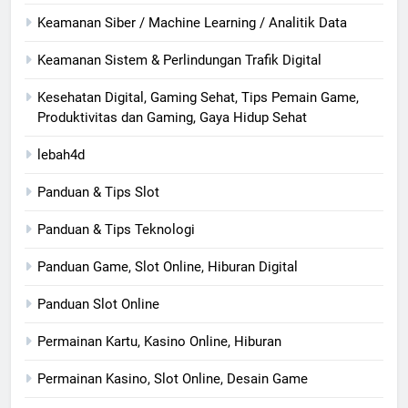
Keamanan Siber / Machine Learning / Analitik Data
Keamanan Sistem & Perlindungan Trafik Digital
Kesehatan Digital, Gaming Sehat, Tips Pemain Game,
Produktivitas dan Gaming, Gaya Hidup Sehat
lebah4d
Panduan & Tips Slot
Panduan & Tips Teknologi
Panduan Game, Slot Online, Hiburan Digital
Panduan Slot Online
Permainan Kartu, Kasino Online, Hiburan
Permainan Kasino, Slot Online, Desain Game