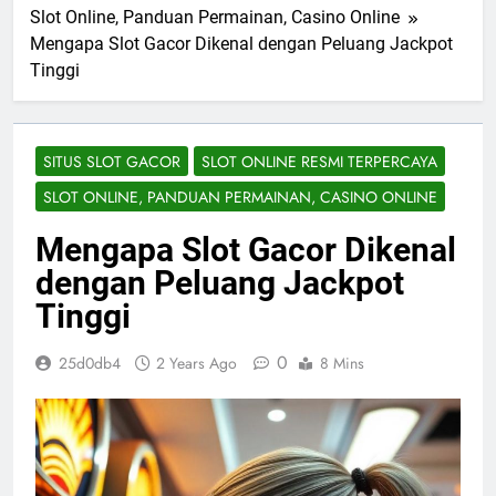
Slot Online, Panduan Permainan, Casino Online
Mengapa Slot Gacor Dikenal dengan Peluang Jackpot
Tinggi
SITUS SLOT GACOR
SLOT ONLINE RESMI TERPERCAYA
SLOT ONLINE, PANDUAN PERMAINAN, CASINO ONLINE
Mengapa Slot Gacor Dikenal
dengan Peluang Jackpot
Tinggi
0
25d0db4
2 Years Ago
8 Mins