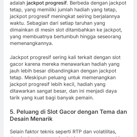
adalah
jackpot progresif
. Berbeda dengan jackpot
tetap, yang memiliki jumlah hadiah yang tetap,
jackpot progresif meningkat seiring berjalannya
waktu. Sebagian dari setiap taruhan yang
dimainkan di mesin slot ditambahkan ke jackpot,
yang membuatnya bertumbuh hingga seseorang
memenangkannya.
Jackpot progresif sering kali terkait dengan slot
gacor karena mereka menawarkan hadiah yang
jauh lebih besar dibandingkan dengan jackpot
tetap. Meskipun peluang untuk memenangkan
jackpot progresif lebih kecil, hadiah yang
ditawarkan sangat besar, dan ini menjadi daya
tarik yang kuat bagi banyak pemain.
5.
Peluang di Slot Gacor dengan Tema dan
Desain Menarik
Selain faktor teknis seperti RTP dan volatilitas,