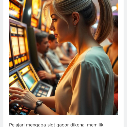
Pelajari mengapa slot gacor dikenal memiliki