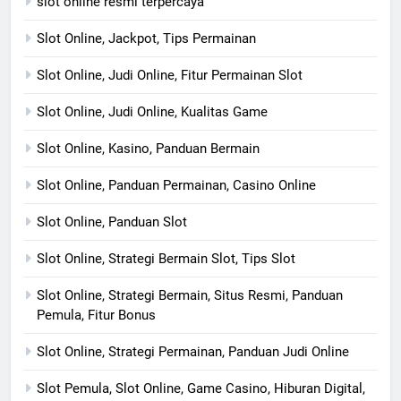
slot online resmi terpercaya
Slot Online, Jackpot, Tips Permainan
Slot Online, Judi Online, Fitur Permainan Slot
Slot Online, Judi Online, Kualitas Game
Slot Online, Kasino, Panduan Bermain
Slot Online, Panduan Permainan, Casino Online
Slot Online, Panduan Slot
Slot Online, Strategi Bermain Slot, Tips Slot
Slot Online, Strategi Bermain, Situs Resmi, Panduan
Pemula, Fitur Bonus
Slot Online, Strategi Permainan, Panduan Judi Online
Slot Pemula, Slot Online, Game Casino, Hiburan Digital,