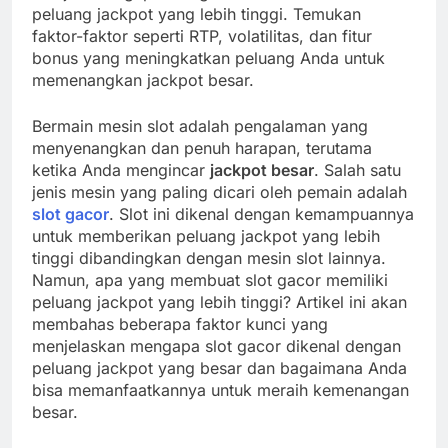
peluang jackpot yang lebih tinggi. Temukan
faktor-faktor seperti RTP, volatilitas, dan fitur
bonus yang meningkatkan peluang Anda untuk
memenangkan jackpot besar.
Bermain mesin slot adalah pengalaman yang
menyenangkan dan penuh harapan, terutama
ketika Anda mengincar
jackpot besar
. Salah satu
jenis mesin yang paling dicari oleh pemain adalah
slot gacor
. Slot ini dikenal dengan kemampuannya
untuk memberikan peluang jackpot yang lebih
tinggi dibandingkan dengan mesin slot lainnya.
Namun, apa yang membuat slot gacor memiliki
peluang jackpot yang lebih tinggi? Artikel ini akan
membahas beberapa faktor kunci yang
menjelaskan mengapa slot gacor dikenal dengan
peluang jackpot yang besar dan bagaimana Anda
bisa memanfaatkannya untuk meraih kemenangan
besar.