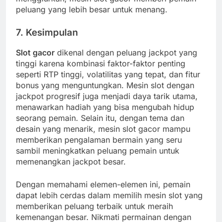
peluang yang lebih besar untuk menang.
7.
Kesimpulan
Slot gacor
dikenal dengan peluang jackpot yang
tinggi karena kombinasi faktor-faktor penting
seperti RTP tinggi, volatilitas yang tepat, dan fitur
bonus yang menguntungkan. Mesin slot dengan
jackpot progresif juga menjadi daya tarik utama,
menawarkan hadiah yang bisa mengubah hidup
seorang pemain. Selain itu, dengan tema dan
desain yang menarik, mesin slot gacor mampu
memberikan pengalaman bermain yang seru
sambil meningkatkan peluang pemain untuk
memenangkan jackpot besar.
Dengan memahami elemen-elemen ini, pemain
dapat lebih cerdas dalam memilih mesin slot yang
memberikan peluang terbaik untuk meraih
kemenangan besar. Nikmati permainan dengan