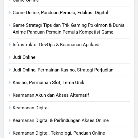
Game Online
Game Online, Panduan Pemula, Edukasi Digital
Game Strategi Tips dan Trik Gaming Pokémon & Dunia
Anime Panduan Pemain Pemula Kompetisi Game
Infrastruktur DevOps & Keamanan Aplikasi
Judi Online
Judi Online, Permainan Kasino, Strategi Perjudian
Kasino, Permainan Slot, Tema Unik
Keamanan Akun dan Akses Alternatif
Keamanan Digital
Keamanan Digital & Perlindungan Akses Online
Keamanan Digital, Teknologi, Panduan Online